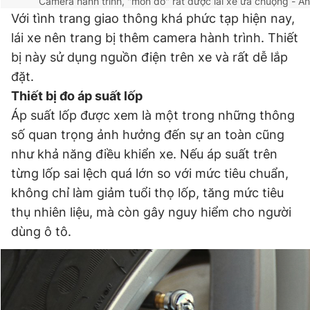
Camera hành trình, "món đồ" rất được lái xe ưa chuộng
- Ả
Với tình trang giao thông khá phức tạp hiện nay,
lái xe nên trang bị thêm camera hành trình. Thiết
bị này sử dụng nguồn điện trên xe và rất dễ lắp
đặt.
Thiết bị đo áp suất lốp
Áp suất lốp được xem là một trong những thông
số quan trọng ảnh hưởng đến sự an toàn cũng
như khả năng điều khiển xe. Nếu áp suất trên
từng lốp sai lệch quá lớn so với mức tiêu chuẩn,
không chỉ làm giảm tuổi thọ lốp, tăng mức tiêu
thụ nhiên liệu, mà còn gây nguy hiểm cho người
dùng ô tô.