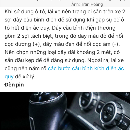
Ảnh: Trần Hoàng
Khi sử dụng ô tô, lái xe nên trang bị sẳn trên xe 2
sợi dây câu bình điện để sử dụng khi gặp sự cố ô
tô hết điện ắc quy. Dây cầu bình điện thường
gồm 2 sợi tách biệt, trong đó dây màu đỏ để nối
cọc dương (+), dây màu đen để nối cọc âm (-).
Nên chọn những loại dây dài khoảng 2 mét, có
sẵn đầu kẹp để dễ dàng sử dụng. Ngoài ra, lái xe
cũng nên nắm rõ
các bước câu bình kích điện ắc
quy
để xử lý.
Đèn pin