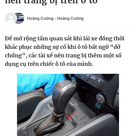
nên trang bị trên ô tô
Chuyên mục khác
Tin đã xem
Hoàng Cường
-
Hoàng Cường
Chào ngày mới
Tin 24h
Đăng xuất
Để mở rộng tầm quan sát khi lái xe đồng thời
Tin thị trường
Tin 360
khắc phục những sự cố khi ô tô bất ngờ “dỡ
chứng”, các tài xế nên trang bị thêm một số
Video
Magazine
dụng cụ trên chiếc ô tô của mình.
Sản phẩm khác
Tiện ích
Bạn cần biết
Thông tin tòa soạn
Liên hệ quảng cáo