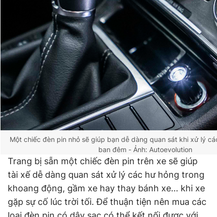
Một chiếc đèn pin nhỏ sẽ giúp bạn dễ dàng quan sát khi xử lý các
ban đêm
- Ảnh: Autoevolution
Trang bị sẵn một chiếc đèn pin trên xe sẽ giúp
tài xế dễ dàng quan sát xử lý các hư hỏng trong
khoang động, gầm xe hay thay bánh xe... khi xe
gặp sự cố lúc trời tối. Để thuận tiện nên mua các
loại đèn pin có dây sạc có thể kết nối được với