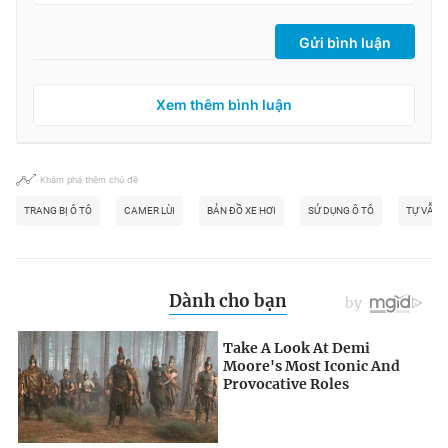
Gửi bình luận
Xem thêm bình luận
Khám phá thêm chủ đề
TRANG BỊ Ô TÔ
CAMER LÙI
BẢN ĐỒ XE HƠI
SỬ DỤNG Ô TÔ
TỰ VẪN