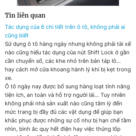
Tin liên quan
Đọc Thanh Niên trên điện thoại
Tác dụng của 6 chi tiết trên ô tô, không phải ai
cũng biết
Sử dụng ô tô hàng ngày nhưng không phải tài xế
nào cũng hiểu tác dụng của nút Shift Lock ở gần
Theo dõi báo trên
cần chuyển số, các khe nhỏ trên bản táp lô…
hay cách mở cửa khoang hành lý khi bị kẹt trong
Hotline
Liên hệ quảng cáo
xe.
0906 645 777
0908 780 404
Ô tô ngày nay được bổ sung hàng loạt tính năng
tiện ích, an toàn và hỗ trợ người lái... Tuy nhiên
Đặt báo
Quảng cáo
RSS
Tòa soạn
Chính sách bảo
không phải nhà sản xuất nào cũng tâm lý đến
Tổng biên tập: Nguyễn Ngọc Toàn
mức trang bị đầy đủ các vật dụng để giúp bạn
Phó tổng biên tập thường trực: Hải Thành
khắc phục được những sự cố như bị hạn chế tầm
Phó tổng biên tập: Lâm Hiếu Dũng
Phó tổng biên tập: Trần Việt Hưng
nhìn, bình ắc quy hết điện hay việc thủng lốp
Tổng thư ký tòa soạn: Đức Trung