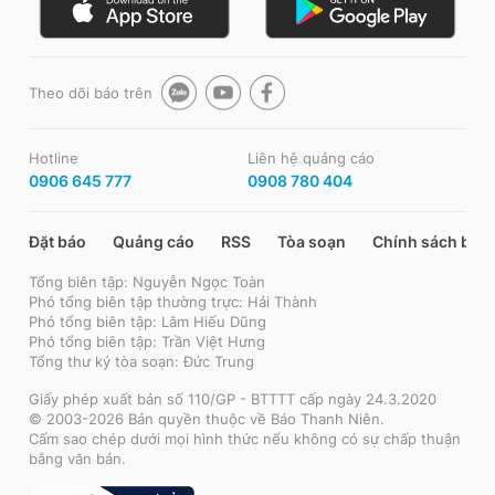
Theo dõi báo trên
Hotline
Liên hệ quảng cáo
0906 645 777
0908 780 404
Đặt báo
Quảng cáo
RSS
Tòa soạn
Chính sách bảo
Tổng biên tập: Nguyễn Ngọc Toàn
Phó tổng biên tập thường trực: Hải Thành
Phó tổng biên tập: Lâm Hiếu Dũng
Phó tổng biên tập: Trần Việt Hưng
Tổng thư ký tòa soạn: Đức Trung
Giấy phép xuất bản số 110/GP - BTTTT cấp ngày 24.3.2020
© 2003-2026 Bản quyền thuộc về Báo Thanh Niên.
Cấm sao chép dưới mọi hình thức nếu không có sự chấp thuận
bằng văn bản.