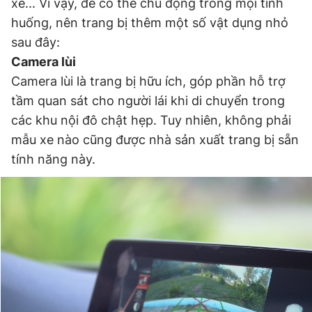
xe... Vì vậy, để có thể chủ động trong mọi tình
Giấy phép xuất bản số 110/GP - BTTTT cấp ngày 24.3.2020
huống, nên trang bị thêm một số vật dụng nhỏ
© 2003-2026 Bản quyền thuộc về Báo Thanh Niên. Cấm sao
chép dưới mọi hình thức nếu không có sự chấp thuận bằng văn
sau đây:
bản. Phát triển bởi ePi Technologies, JSC.
Camera lùi
Camera lùi là trang bị hữu ích, góp phần hỗ trợ
tầm quan sát cho người lái khi di chuyển trong
các khu nội đô chật hẹp. Tuy nhiên, không phải
mẫu xe nào cũng được nhà sản xuất trang bị sẵn
tính năng này.