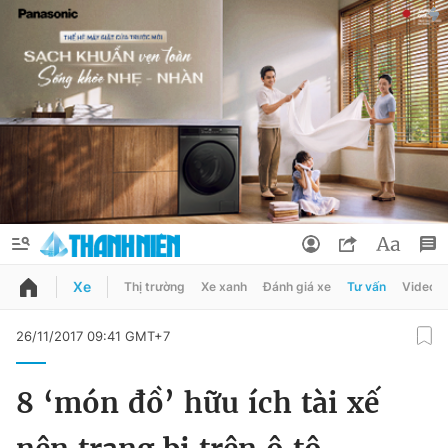
Xe
Thị trường
Xe xanh
Đánh giá xe
Tư vấn
Video
QUẢNG CÁO
ĐẶT BÁO
26/11/2017 09:41 GMT+7
Thông tin tài khoản
8 ‘món đồ’ hữu ích tài xế
Đổi mật khẩu
Chuyên mục
Tin đã lưu