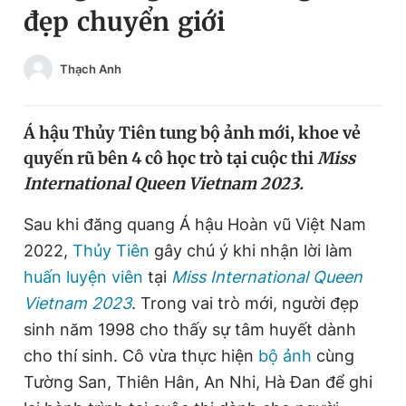
đẹp chuyển giới
Chuyên mục khác
Tin đã xem
Chào ngày mới
Tin 24h
Thạch Anh
Đăng xuất
Tin thị trường
Tin 360
Á hậu Thủy Tiên tung bộ ảnh mới, khoe vẻ
quyến rũ bên 4 cô học trò tại cuộc thi
Miss
Video
Magazine
International Queen Vietnam 2023.
Sau khi đăng quang Á hậu Hoàn vũ Việt Nam
Sản phẩm khác
2022,
Thủy Tiên
gây chú ý khi nhận lời làm
Tiện ích
huấn luyện viên
tại
Miss International Queen
Bạn cần biết
Vietnam 2023
. Trong vai trò mới, người đẹp
sinh năm 1998 cho thấy sự tâm huyết dành
Thông tin tòa soạn
Liên hệ quảng cáo
cho thí sinh. Cô vừa thực hiện
bộ ảnh
cùng
Tường San, Thiên Hân, An Nhi, Hà Đan để ghi