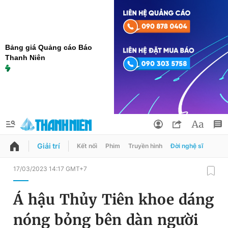
Bảng giá Quảng cáo Báo
Thanh Niên
Giải trí
Kết nối
Phim
Truyền hình
Đời nghệ sĩ
QUẢNG CÁO
ĐẶT BÁO
17/03/2023 14:17 GMT+7
Thông tin tài khoản
Á hậu Thủy Tiên khoe dáng
Đổi mật khẩu
Chuyên mục
nóng bỏng bên dàn người
Tin đã lưu