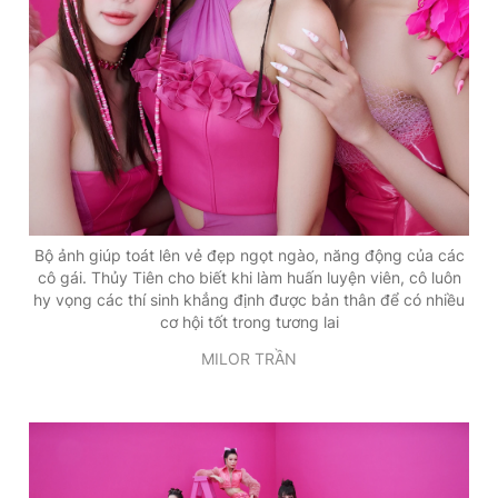
Giấy phép xuất bản số 110/GP - BTTTT cấp ngày 24.3.2020
© 2003-2026 Bản quyền thuộc về Báo Thanh Niên. Cấm sao
chép dưới mọi hình thức nếu không có sự chấp thuận bằng văn
bản. Phát triển bởi ePi Technologies, JSC.
Bộ ảnh giúp toát lên vẻ đẹp ngọt ngào, năng động của các
cô gái. Thủy Tiên cho biết khi làm huấn luyện viên, cô luôn
hy vọng các thí sinh khẳng định được bản thân để có nhiều
cơ hội tốt trong tương lai
MILOR TRẦN