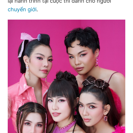
lại hành trình tại cuộc thi dành cho người
chuyển giới
.
Đọc Thanh Niên trên điện thoại
Theo dõi báo trên
Hotline
Liên hệ quảng cáo
0906 645 777
0908 780 404
Đặt báo
Quảng cáo
RSS
Tòa soạn
Chính sách bảo
Tổng biên tập: Nguyễn Ngọc Toàn
Phó tổng biên tập thường trực: Hải Thành
Phó tổng biên tập: Lâm Hiếu Dũng
Phó tổng biên tập: Trần Việt Hưng
Tổng thư ký tòa soạn: Đức Trung