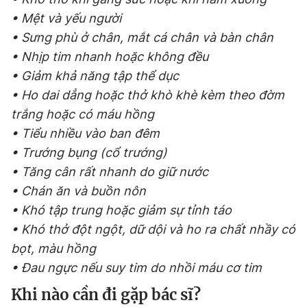
Giấy phép xuất bản số 110/GP - BTTTT cấp ngày 24.3.2020
• Mệt và yếu người
© 2003-2026 Bản quyền thuộc về Báo Thanh Niên. Cấm sao
• Sưng phù ở chân, mắt cá chân và bàn chân
chép dưới mọi hình thức nếu không có sự chấp thuận bằng văn
bản. Phát triển bởi ePi Technologies, JSC.
• Nhịp tim nhanh hoặc không đều
• Giảm khả năng tập thể dục
• Ho dai dẳng hoặc thở khò khè kèm theo đờm
trắng hoặc có máu hồng
• Tiểu nhiều vào ban đêm
• Trướng bụng (cổ trướng)
• Tăng cân rất nhanh do giữ nước
• Chán ăn và buồn nôn
• Khó tập trung hoặc giảm sự tỉnh táo
• Khó thở đột ngột, dữ dội và ho ra chất nhầy có
bọt, màu hồng
• Đau ngực nếu suy tim do nhồi máu cơ tim
Khi nào cần đi gặp bác sĩ?