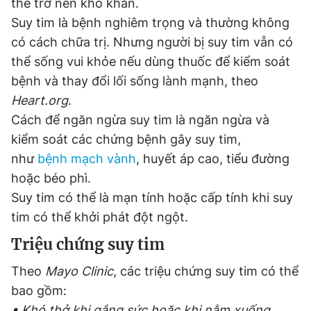
thể trở nên khó khăn.
Suy tim là bệnh nghiêm trọng và thường không
có cách chữa trị. Nhưng người bị suy tim vẫn có
Đọc Thanh Niên trên điện thoại
thể sống vui khỏe nếu dùng thuốc để kiểm soát
bệnh và thay đổi lối sống lành mạnh, theo
Heart.org
.
Cách để ngăn ngừa suy tim là ngăn ngừa và
Theo dõi báo trên
kiểm soát các chứng bệnh gây suy tim,
như
bệnh mạch vành
, huyết áp cao, tiểu đường
Hotline
Liên hệ quảng cáo
hoặc béo phì.
0906 645 777
0908 780 404
Suy tim có thể là mạn tính hoặc cấp tính khi suy
tim có thể khởi phát đột ngột.
Đặt báo
Quảng cáo
RSS
Tòa soạn
Chính sách bảo
Triệu chứng suy tim
Tổng biên tập: Nguyễn Ngọc Toàn
Phó tổng biên tập thường trực: Hải Thành
Theo
Mayo Clinic
, các triệu chứng suy tim có thể
Phó tổng biên tập: Lâm Hiếu Dũng
Phó tổng biên tập: Trần Việt Hưng
bao gồm:
Tổng thư ký tòa soạn: Đức Trung
• Khó thở khi gắng sức hoặc khi nằm xuống