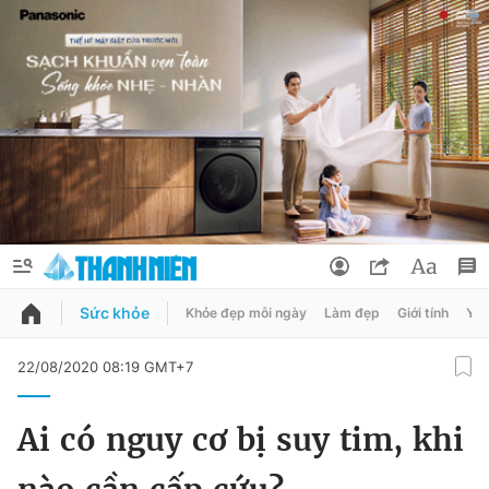
Sức khỏe
Khỏe đẹp mỗi ngày
Làm đẹp
Giới tính
Y t
QUẢNG CÁO
ĐẶT BÁO
22/08/2020 08:19 GMT+7
Thông tin tài khoản
Ai có nguy cơ bị suy tim, khi
Đổi mật khẩu
Chuyên mục
Tin đã lưu