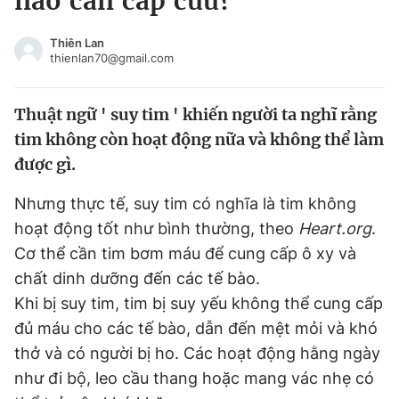
nào cần cấp cứu?
Chuyên mục khác
Tin đã xem
Thiên Lan
thienlan70@gmail.com
Chào ngày mới
Tin 24h
Đăng xuất
Thuật ngữ ' suy tim ' khiến người ta nghĩ rằng
Tin thị trường
Tin 360
tim không còn hoạt động nữa và không thể làm
được gì.
Video
Magazine
Nhưng thực tế, suy tim có nghĩa là tim không
hoạt động tốt như bình thường, theo
Heart.org
.
Sản phẩm khác
Cơ thể cần tim bơm máu để cung cấp ô xy và
Tiện ích
Bạn cần biết
chất dinh dưỡng đến các tế bào.
Khi bị suy tim, tim bị suy yếu không thể cung cấp
Thông tin tòa soạn
Liên hệ quảng cáo
đủ máu cho các tế bào, dẫn đến mệt mỏi và khó
thở và có người bị ho. Các hoạt động hằng ngày
như đi bộ, leo cầu thang hoặc mang vác nhẹ có