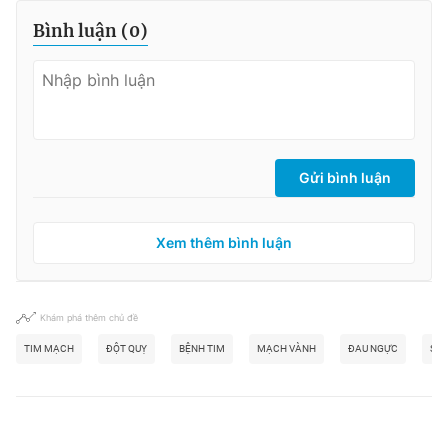
Bình luận (
0
)
Gửi bình luận
Xem thêm bình luận
Khám phá thêm chủ đề
TIM MẠCH
ĐỘT QUỴ
BỆNH TIM
MẠCH VÀNH
ĐAU NGỰC
SUY