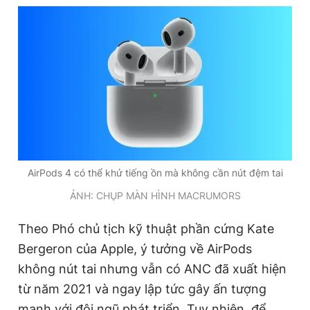
Đọc Thanh Niên trên điện thoại
Theo dõi báo trên
AirPods 4 có thể khử tiếng ồn mà không cần nút đệm tai
Hotline
Liên hệ quảng cáo
0906 645 777
0908 780 404
ẢNH: CHỤP MÀN HÌNH MACRUMORS
Đặt báo
Quảng cáo
RSS
Tòa soạn
Chính sách bảo
Theo Phó chủ tịch kỹ thuật phần cứng Kate
Bergeron của Apple, ý tưởng về AirPods
Tổng biên tập: Nguyễn Ngọc Toàn
Phó tổng biên tập thường trực: Hải Thành
không nút tai nhưng vẫn có ANC đã xuất hiện
Phó tổng biên tập: Lâm Hiếu Dũng
từ năm 2021 và ngay lập tức gây ấn tượng
Phó tổng biên tập: Trần Việt Hưng
Tổng thư ký tòa soạn: Đức Trung
mạnh với đội ngũ phát triển. Tuy nhiên, để