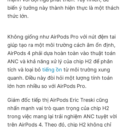
Giấy phép xuất bản số 110/GP - BTTTT cấp ngày 24.3.2020
biến ý tưởng này thành hiện thực là một thách
© 2003-2026 Bản quyền thuộc về Báo Thanh Niên. Cấm sao
thức lớn.
chép dưới mọi hình thức nếu không có sự chấp thuận bằng văn
bản. Phát triển bởi ePi Technologies, JSC.
Không giống như AirPods Pro với nút đệm tai
giúp tạo ra một môi trường cách âm ổn định,
AirPods 4 phải dựa hoàn toàn vào thuật toán
ANC và khả năng xử lý của chip H2 để phân
tích và loại bỏ
tiếng ồn
từ môi trường xung
quanh. Điều này đòi hỏi một lượng tính toán
lớn hơn nhiều so với AirPods Pro.
Giám đốc tiếp thị AirPods Eric Treski cũng
nhấn mạnh vai trò quan trọng của chip H2
trong việc mang lại trải nghiệm ANC tuyệt vời
trên AirPods 4. Theo đó, chip H2 không chỉ