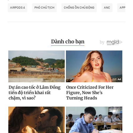
AIRPODS 4
PHÓ CHỦ TỊCH
CHỐNG ỒN CHỦ ĐỘNG
ANC
APPLE