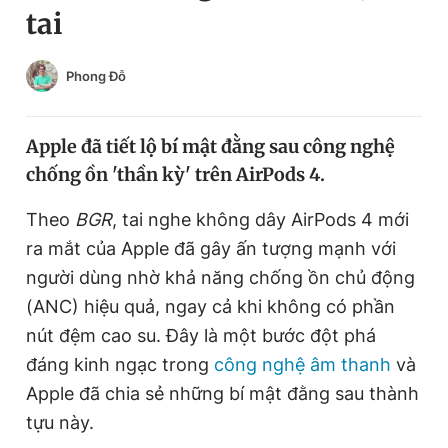
tai
Chuyên mục khác
Tin đã xem
Chào ngày mới
Tin 24h
Phong Đỗ
Đăng xuất
Tin thị trường
Tin 360
Apple đã tiết lộ bí mật đằng sau công nghệ
chống ồn 'thần kỳ' trên AirPods 4.
Video
Magazine
Theo
BGR
, tai nghe không dây AirPods 4 mới
ra mắt của Apple đã gây ấn tượng mạnh với
Sản phẩm khác
người dùng nhờ khả năng chống ồn chủ động
Tiện ích
Bạn cần biết
(ANC) hiệu quả, ngay cả khi không có phần
nút đệm cao su. Đây là một bước đột phá
đáng kinh ngạc trong
công nghệ âm thanh
và
Thông tin tòa soạn
Liên hệ quảng cáo
Apple đã chia sẻ những bí mật đằng sau thành
tựu này.