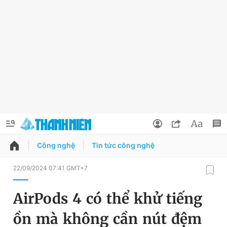
Công nghệ
Tin tức công nghệ
QUẢNG CÁO
ĐẶT BÁO
22/09/2024 07:41 GMT+7
Thông tin tài khoản
AirPods 4 có thể khử tiếng
Đổi mật khẩu
Chuyên mục
ồn mà không cần nút đệm
Tin đã lưu