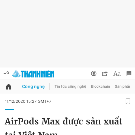
Công nghệ
Tin tức công nghệ
Blockchain
Sản phẩm
QUẢNG CÁO
ĐẶT BÁO
11/12/2020 15:27 GMT+7
Thông tin tài khoản
AirPods Max được sản xuất
Đổi mật khẩu
Chuyên mục
Tin đã lưu