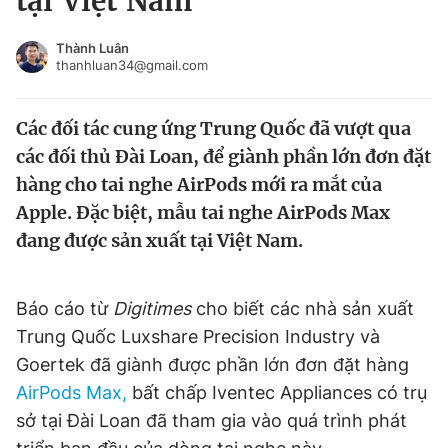
tại Việt Nam
Chuyên mục khác
Tin đã xem
Thành Luân
thanhluan34@gmail.com
Chào ngày mới
Tin 24h
Đăng xuất
Các đối tác cung ứng Trung Quốc đã vượt qua
Tin thị trường
Tin 360
các đối thủ Đài Loan, để giành phần lớn đơn đặt
hàng cho tai nghe AirPods mới ra mắt của
Video
Magazine
Apple. Đặc biệt, mẫu tai nghe AirPods Max
đang được sản xuất tại Việt Nam.
Sản phẩm khác
Tiện ích
Bạn cần biết
Báo cáo từ
Digitimes
cho biết các nhà sản xuất
Trung Quốc Luxshare Precision Industry và
Goertek đã giành được phần lớn đơn đặt hàng
Thông tin tòa soạn
Liên hệ quảng cáo
AirPods Max,
bất chấp Iventec Appliances có trụ
sở tại Đài Loan đã tham gia vào quá trình phát