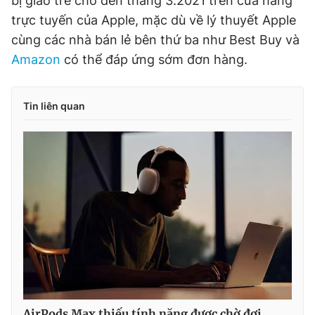
bị giao trễ cho đến tháng 3.2021 trên cửa hàng
Giấy phép xuất bản số 110/GP - BTTTT cấp ngày 24.3.2020
trực tuyến của Apple, mặc dù về lý thuyết Apple
© 2003-2026 Bản quyền thuộc về Báo Thanh Niên. Cấm sao
cùng các nhà bán lẻ bên thứ ba như Best Buy và
chép dưới mọi hình thức nếu không có sự chấp thuận bằng văn
bản. Phát triển bởi ePi Technologies, JSC.
Amazon
có thể đáp ứng sớm đơn hàng.
Tin liên quan
AirPods Max thiếu tính năng được chờ đợi