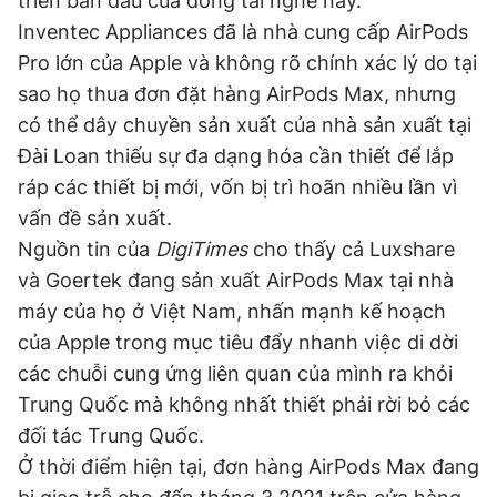
triển ban đầu của dòng tai nghe này.
Inventec Appliances đã là nhà cung cấp AirPods
Pro lớn của Apple và không rõ chính xác lý do tại
Đọc Thanh Niên trên điện thoại
sao họ thua đơn đặt hàng AirPods Max, nhưng
có thể dây chuyền sản xuất của nhà sản xuất tại
Đài Loan thiếu sự đa dạng hóa cần thiết để lắp
ráp các thiết bị mới, vốn bị trì hoãn nhiều lần vì
Theo dõi báo trên
vấn đề sản xuất.
Nguồn tin của
DigiTimes
cho thấy cả Luxshare
Hotline
Liên hệ quảng cáo
và Goertek đang sản xuất AirPods Max tại nhà
0906 645 777
0908 780 404
máy của họ ở Việt Nam, nhấn mạnh kế hoạch
của Apple trong mục tiêu đẩy nhanh việc di dời
Đặt báo
Quảng cáo
RSS
Tòa soạn
Chính sách bảo
các chuỗi cung ứng liên quan của mình ra khỏi
Tổng biên tập: Nguyễn Ngọc Toàn
Trung Quốc mà không nhất thiết phải rời bỏ các
Phó tổng biên tập thường trực: Hải Thành
đối tác Trung Quốc.
Phó tổng biên tập: Lâm Hiếu Dũng
Phó tổng biên tập: Trần Việt Hưng
Ở thời điểm hiện tại, đơn hàng AirPods Max đang
Tổng thư ký tòa soạn: Đức Trung