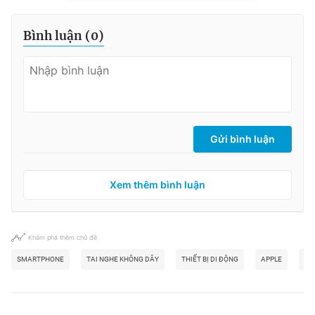
Bình luận (
0
)
Gửi bình luận
Xem thêm bình luận
Khám phá thêm chủ đề
SMARTPHONE
TAI NGHE KHÔNG DÂY
THIẾT BỊ DI ĐỘNG
APPLE
IOS