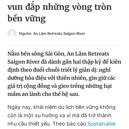
vun đắp những vòng tròn
Chuyên mục khác
Tin đã xem
bền vững
Chào ngày mới
Tin 24h
Đăng xuất
Nguồn: An Lâm Retreats Saigon River
Tin thị trường
Tin 360
Nằm bên sông Sài Gòn, An Lâm Retreats
Video
Magazine
Saigon River đã dành gần hai thập kỷ để kiên
định theo đuổi chuỗi triết lý giản dị: nghỉ
Sản phẩm khác
dưỡng hòa điệu với thiên nhiên, gìn giữ các
giá trị cộng đồng và gieo trồng những hạt
Tiện ích
Bạn cần biết
mầm an lành cho thế hệ sau.
Thông tin tòa soạn
Liên hệ quảng cáo
Ngày nay, khái niệm du lịch bền vững không
còn là một xu hướng xa xỉ mà đã trở thành
nhu cầu thiết yếu. Theo báo cáo
Sustainable