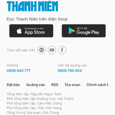
Đọc Thanh Niên trên điện thoại
Theo dõi báo trên
Hotline
Liên hệ quảng cáo
0906 645 777
0908 780 404
Đặt báo
Quảng cáo
RSS
Tòa soạn
Chính sách bảo
Tổng biên tập: Nguyễn Ngọc Toàn
Phó tổng biên tập thường trực: Hải Thành
Phó tổng biên tập: Lâm Hiếu Dũng
Phó tổng biên tập: Trần Việt Hưng
Tổng thư ký tòa soạn: Đức Trung