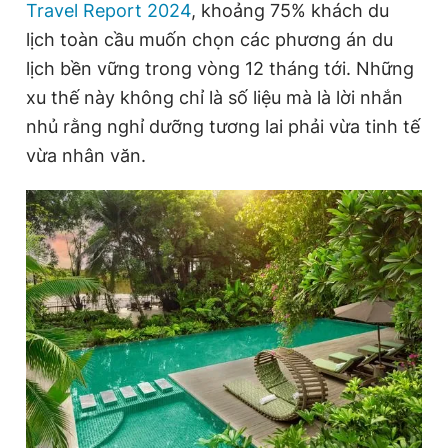
Travel Report 2024
, khoảng 75% khách du
lịch toàn cầu muốn chọn các phương án du
lịch bền vững trong vòng 12 tháng tới. Những
Đọc Thanh Niên trên điện thoại
xu thế này không chỉ là số liệu mà là lời nhắn
nhủ rằng nghỉ dưỡng tương lai phải vừa tinh tế
vừa nhân văn.
Theo dõi báo trên
Hotline
Liên hệ quảng cáo
0906 645 777
0908 780 404
Đặt báo
Quảng cáo
RSS
Tòa soạn
Chính sách bảo
Tổng biên tập: Nguyễn Ngọc Toàn
Phó tổng biên tập thường trực: Hải Thành
Phó tổng biên tập: Lâm Hiếu Dũng
Phó tổng biên tập: Trần Việt Hưng
Tổng thư ký tòa soạn: Đức Trung