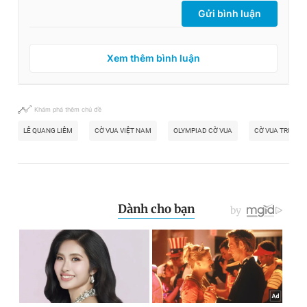
Gửi bình luận
Xem thêm bình luận
Khám phá thêm chủ đề
LÊ QUANG LIÊM
CỜ VUA VIỆT NAM
OLYMPIAD CỜ VUA
CỜ VUA TRUNG 