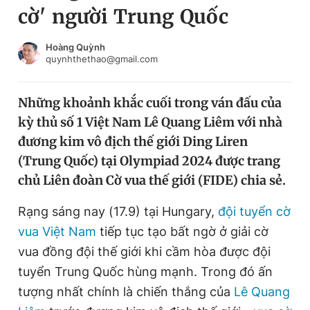
cờ' người Trung Quốc
Chuyên mục khác
Tin đã xem
Chào ngày mới
Tin 24h
Hoàng Quỳnh
quynhthethao@gmail.com
Đăng xuất
Tin thị trường
Tin 360
Những khoảnh khắc cuối trong ván đấu của
kỳ thủ số 1 Việt Nam Lê Quang Liêm với nhà
Video
Magazine
đương kim vô địch thế giới Ding Liren
(Trung Quốc) tại Olympiad 2024 được trang
chủ Liên đoàn Cờ vua thế giới (FIDE) chia sẻ.
Sản phẩm khác
Tiện ích
Rạng sáng nay (17.9) tại Hungary,
Bạn cần biết
đội tuyển cờ
vua Việt Nam
tiếp tục tạo bất ngờ ở giải cờ
vua đồng đội thế giới khi cầm hòa được đội
Thông tin tòa soạn
Liên hệ quảng cáo
tuyển Trung Quốc hùng mạnh. Trong đó ấn
tượng nhất chính là chiến thắng của
Lê Quang