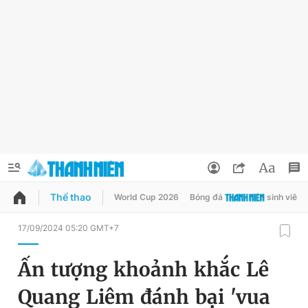
Thể thao
World Cup 2026
Bóng đá
sinh viên
QUẢNG CÁO
ĐẶT BÁO
17/09/2024 05:20 GMT+7
Thông tin tài khoản
Ấn tượng khoảnh khắc Lê
Đổi mật khẩu
Chuyên mục
Quang Liêm đánh bại 'vua
Tin đã lưu