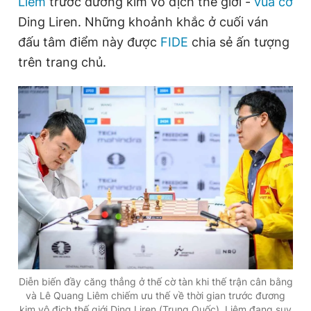
Liêm
trước đương kim vô địch thế giới -
vua cờ
Ding Liren. Những khoảnh khắc ở cuối ván
đấu tâm điểm này được
FIDE
chia sẻ ấn tượng
Đọc Thanh Niên trên điện thoại
trên trang chủ.
Theo dõi báo trên
Hotline
Liên hệ quảng cáo
0906 645 777
0908 780 404
Đặt báo
Quảng cáo
RSS
Tòa soạn
Chính sách bảo
Tổng biên tập: Nguyễn Ngọc Toàn
Phó tổng biên tập thường trực: Hải Thành
Phó tổng biên tập: Lâm Hiếu Dũng
Diễn biến đầy căng thẳng ở thế cờ tàn khi thế trận cân bằng
Phó tổng biên tập: Trần Việt Hưng
và Lê Quang Liêm chiếm ưu thế về thời gian trước đương
Tổng thư ký tòa soạn: Đức Trung
kim vô địch thế giới Ding Liren (Trung Quốc). Liêm đang suy