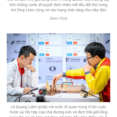
tính những nước đi quyết định nhằm kết liễu đối thủ trong
Giấy phép xuất bản số 110/GP - BTTTT cấp ngày 24.3.2020
khi Ding Liren cũng rơi vào trạng thái căng như dây đàn
© 2003-2026 Bản quyền thuộc về Báo Thanh Niên. Cấm sao
chép dưới mọi hình thức nếu không có sự chấp thuận bằng văn
ẢNH: FIDE
bản. Phát triển bởi ePi Technologies, JSC.
Lê Quang Liêm (phải) với nước đi quan trọng ở tàn cuộc
trước sự hồi hộp của nhà đương kim vô địch thế giới Ding