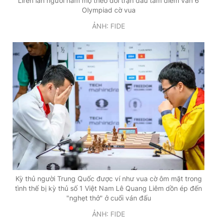
Liren lẫn người hâm mộ theo dõi trận đấu tâm điểm ván 6
Olympiad cờ vua
ẢNH: FIDE
Kỳ thủ người Trung Quốc được ví như vua cờ ôm mặt trong
tình thế bị kỳ thủ số 1 Việt Nam Lê Quang Liêm dồn ép đến
"nghẹt thở" ở cuối ván đấu
ẢNH: FIDE