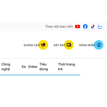
Theo dõi báo trên
QUẢNG CÁO
ĐẶT BÁO
ĐĂNG NHẬP
Công
Tiêu
Thời trang
Xe
Video
nghệ
dùng
trẻ