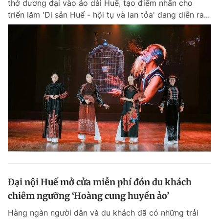
thở đương đại vào áo dài Huế, tạo điểm nhấn cho
Chuyên mục khác
triển lãm 'Di sản Huế - hội tụ và lan tỏa' đang diễn ra...
Tin đã xem
Chào ngày mới
Tin 24h
Đăng xuất
Tin thị trường
Tin 360
Video
Magazine
Sản phẩm khác
Tiện ích
Bạn cần biết
Thông tin tòa soạn
Liên hệ quảng cáo
Đại nội Huế mở cửa miễn phí đón du khách
chiêm ngưỡng ‘Hoàng cung huyền ảo’
Hàng ngàn người dân và du khách đã có những trải