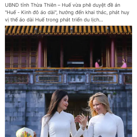
UBND tỉnh Thừa Thiên – Huế vừa phê duyệt đề án
Giấy phép xuất bản số 110/GP - BTTTT cấp ngày 24.3.2020
© 2003-2026 Bản quyền thuộc về Báo Thanh Niên. Cấm sao chép
"Huế - Kinh đô áo dài", hướng đến khai thác, phát huy
dưới mọi hình thức nếu không có sự chấp thuận bằng văn bản.
vị thế áo dài Huế trong phát triển du lịch…
Phát triển bởi ePi Technologies, JSC.