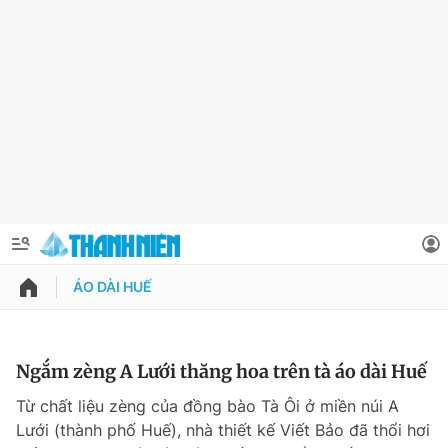
ÁO DÀI HUẾ
QUẢNG CÁO
ĐẶT BÁO
Thông tin tài khoản
Ngắm zèng A Lưới thăng hoa trên tà áo dài Huế
Đổi mật khẩu
Từ chất liệu zèng của đồng bào Tà Ôi ở miền núi A
Chuyên mục
Lưới (thành phố Huế), nhà thiết kế Viết Bảo đã thổi hơi
Tin đã lưu