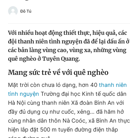
Chuyên mục khác
Đỗ Tú
Tin đã xem
Chào ngày mới
Tin 24h
Đăng xuất
Với nhiều hoạt động thiết thực, hiệu quả, các
Tin thị trường
Tin 360
đội thanh niên tình nguyện đã để lại dấu ấn ở
các bản làng vùng cao, vùng xa, những vùng
quê nghèo ở Tuyên Quang.
Video
Magazine
Mang
sức trẻ về với quê nghèo
Sản phẩm khác
Mặt trời còn chưa ló dạng, hơn 40
thanh niên
tình nguyện
Trường đại học Kinh tế quốc dân
Tiện ích
Bạn cần biết
Hà Nội cùng thanh niên Xã đoàn Bình An với
đầy đủ dụng cụ như cuốc, xẻng… đã hăm hở
Thông tin tòa soạn
Liên hệ quảng cáo
cùng nhân dân thôn Nà Coóc, xã Bình An thực
hiện lắp đặt 500 m tuyến đường điện thắp