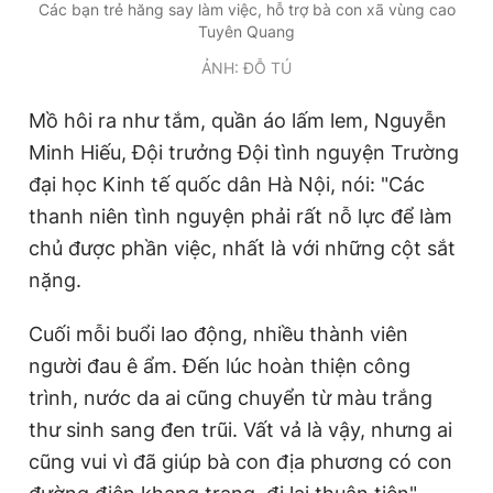
Các bạn trẻ hăng say làm việc, hỗ trợ bà con xã vùng cao
Giấy phép xuất bản số 110/GP - BTTTT cấp ngày 24.3.2020
Tuyên Quang
© 2003-2026 Bản quyền thuộc về Báo Thanh Niên. Cấm sao
chép dưới mọi hình thức nếu không có sự chấp thuận bằng văn
ẢNH: ĐỖ TÚ
bản. Phát triển bởi ePi Technologies, JSC.
Mồ hôi ra như tắm, quần áo lấm lem, Nguyễn
Minh Hiếu, Đội trưởng Đội tình nguyện Trường
đại học Kinh tế quốc dân Hà Nội, nói: "Các
thanh niên tình nguyện phải rất nỗ lực để làm
chủ được phần việc, nhất là với những cột sắt
nặng.
Cuối mỗi buổi lao động, nhiều thành viên
người đau ê ẩm. Đến lúc hoàn thiện công
trình, nước da ai cũng chuyển từ màu trắng
thư sinh sang đen trũi. Vất vả là vậy, nhưng ai
cũng vui vì đã giúp bà con địa phương có con