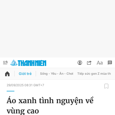
Giới trẻ
Sống - Yêu - Ăn - Chơi
Tiếp sức gen Z mùa thi
QUẢNG CÁO
ĐẶT BÁO
29/09/2025 08:31 GMT+7
Thông tin tài khoản
Áo xanh tình nguyện về
Đổi mật khẩu
Chuyên mục
vùng cao
Tin đã lưu