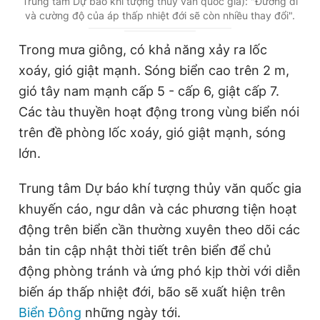
Trung tâm Dự báo khí tượng thủy văn quốc gia): "Đường đi
r
r
và cường độ của áp thấp nhiệt đới sẽ còn nhiều thay đổi".
r
a
Trong mưa giông, có khả năng xảy ra lốc
e
t
xoáy, gió giật mạnh. Sóng biển cao trên 2 m,
n
i
gió tây nam mạnh cấp 5 - cấp 6, giật cấp 7.
t
o
Các tàu thuyền hoạt động trong vùng biển nói
T
n
trên đề phòng lốc xoáy, gió giật mạnh, sóng
i
lớn.
m
e
Trung tâm Dự báo khí tượng thủy văn quốc gia
khuyến cáo, ngư dân và các phương tiện hoạt
động trên biển cần thường xuyên theo dõi các
bản tin cập nhật thời tiết trên biển để chủ
động phòng tránh và ứng phó kịp thời với diễn
biến áp thấp nhiệt đới, bão sẽ xuất hiện trên
Biển Đông
những ngày tới.