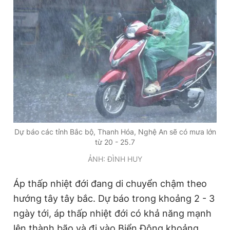
Đọc Thanh Niên trên điện thoại
Theo dõi báo trên
Hotline
Liên hệ quảng cáo
Dự báo các tỉnh Bắc bộ, Thanh Hóa, Nghệ An sẽ có mưa lớn
0906 645 777
0908 780 404
từ 20 - 25.7
ẢNH: ĐÌNH HUY
Đặt báo
Quảng cáo
RSS
Tòa soạn
Chính sách bảo
Áp thấp nhiệt đới đang di chuyển chậm theo
Tổng biên tập: Nguyễn Ngọc Toàn
Phó tổng biên tập thường trực: Hải Thành
hướng tây tây bắc. Dự báo trong khoảng 2 - 3
Phó tổng biên tập: Lâm Hiếu Dũng
ngày tới, áp thấp nhiệt đới có khả năng mạnh
Phó tổng biên tập: Trần Việt Hưng
Tổng thư ký tòa soạn: Đức Trung
lên thành bão và đi vào Biển Đông khoảng