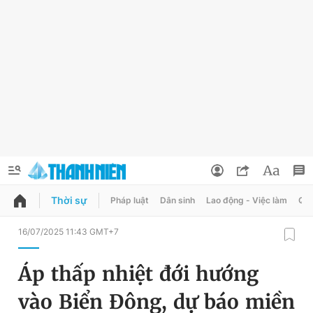
Thời sự
Pháp luật
Dân sinh
Lao động - Việc làm
Quy
QUẢNG CÁO
ĐẶT BÁO
16/07/2025 11:43 GMT+7
Thông tin tài khoản
Áp thấp nhiệt đới hướng
Đổi mật khẩu
Chuyên mục
vào Biển Đông, dự báo miền
Tin đã lưu