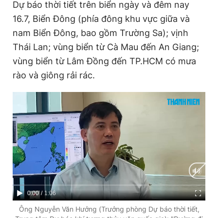
Dự báo thời tiết trên biển ngày và đêm nay
16.7, Biển Đông (phía đông khu vực giữa và
nam Biển Đông, bao gồm Trường Sa); vịnh
Thái Lan; vùng biển từ Cà Mau đến An Giang;
vùng biển từ Lâm Đồng đến TP.HCM có mưa
rào và giông rải rác.
C
0:00
/
D
1:06
u
u
Ông Nguyễn Văn Hưởng (Trưởng phòng Dự báo thời tiết,