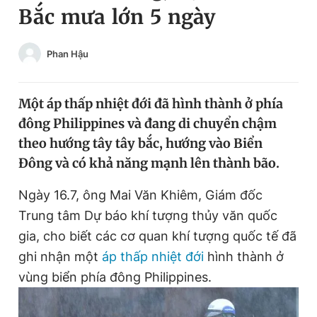
Bắc mưa lớn 5 ngày
Chuyên mục khác
Tin đã xem
Chào ngày mới
Tin 24h
Phan Hậu
Đăng xuất
Tin thị trường
Tin 360
Một áp thấp nhiệt đới đã hình thành ở phía
đông Philippines và đang di chuyển chậm
Video
Magazine
theo hướng tây tây bắc, hướng vào Biển
Đông và có khả năng mạnh lên thành bão.
Sản phẩm khác
Ngày 16.7, ông Mai Văn Khiêm, Giám đốc
Trung tâm Dự báo khí tượng thủy văn quốc
Tiện ích
Bạn cần biết
gia, cho biết các cơ quan khí tượng quốc tế đã
ghi nhận một
áp thấp nhiệt đới
hình thành ở
Thông tin tòa soạn
Liên hệ quảng cáo
vùng biển phía đông Philippines.