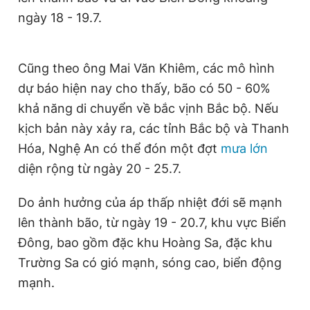
Giấy phép xuất bản số 110/GP - BTTTT cấp ngày 24.3.2020
ngày 18 - 19.7.
© 2003-2026 Bản quyền thuộc về Báo Thanh Niên. Cấm sao
chép dưới mọi hình thức nếu không có sự chấp thuận bằng văn
bản. Phát triển bởi ePi Technologies, JSC.
Cũng theo ông Mai Văn Khiêm, các mô hình
dự báo hiện nay cho thấy, bão có 50 - 60%
khả năng di chuyển về bắc vịnh Bắc bộ. Nếu
kịch bản này xảy ra, các tỉnh Bắc bộ và Thanh
Hóa, Nghệ An có thể đón một đợt
mưa lớn
diện rộng từ ngày 20 - 25.7.
Do ảnh hưởng của áp thấp nhiệt đới sẽ mạnh
lên thành bão, từ ngày 19 - 20.7, khu vực Biển
Đông, bao gồm đặc khu Hoàng Sa, đặc khu
Trường Sa có gió mạnh, sóng cao, biển động
mạnh.