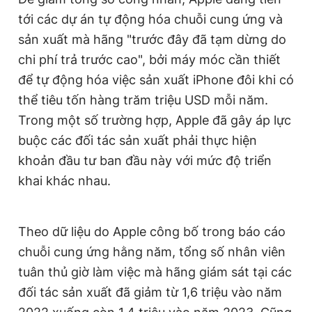
Giấy phép xuất bản số 110/GP - BTTTT cấp ngày 24.3.2020
tới các dự án tự động hóa chuỗi cung ứng và
© 2003-2026 Bản quyền thuộc về Báo Thanh Niên. Cấm sao
sản xuất mà hãng "trước đây đã tạm dừng do
chép dưới mọi hình thức nếu không có sự chấp thuận bằng văn
bản. Phát triển bởi ePi Technologies, JSC.
chi phí trả trước cao", bởi máy móc cần thiết
để tự động hóa việc sản xuất iPhone đôi khi có
thể tiêu tốn hàng trăm triệu USD mỗi năm.
Trong một số trường hợp, Apple đã gây áp lực
buộc các đối tác sản xuất phải thực hiện
khoản đầu tư ban đầu này với mức độ triển
khai khác nhau.
Theo dữ liệu do Apple công bố trong báo cáo
chuỗi cung ứng hằng năm, tổng số nhân viên
tuân thủ giờ làm việc mà hãng giám sát tại các
đối tác sản xuất đã giảm từ 1,6 triệu vào năm