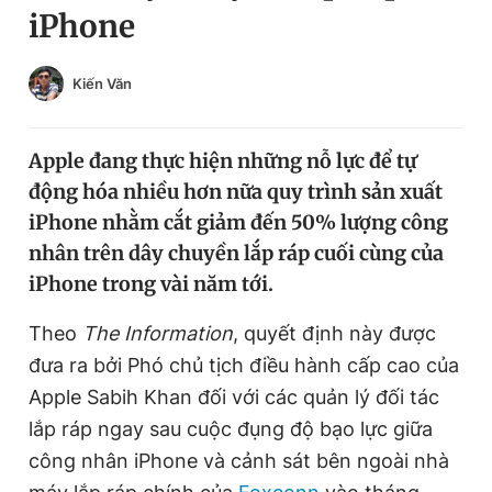
iPhone
Chuyên mục khác
Tin đã xem
Chào ngày mới
Tin 24h
Kiến Văn
Đăng xuất
Tin thị trường
Tin 360
Apple đang thực hiện những nỗ lực để tự
động hóa nhiều hơn nữa quy trình sản xuất
Video
Magazine
iPhone nhằm cắt giảm đến 50% lượng công
nhân trên dây chuyền lắp ráp cuối cùng của
iPhone trong vài năm tới.
Sản phẩm khác
Theo
The Information
, quyết định này được
Tiện ích
Bạn cần biết
đưa ra bởi Phó chủ tịch điều hành cấp cao của
Apple Sabih Khan đối với các quản lý đối tác
Thông tin tòa soạn
Liên hệ quảng cáo
lắp ráp ngay sau cuộc đụng độ bạo lực giữa
công nhân iPhone và cảnh sát bên ngoài nhà