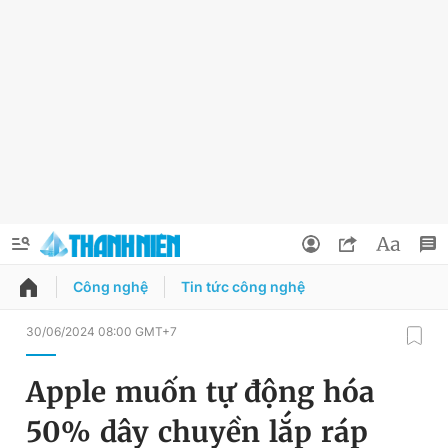
Công nghệ
Tin tức công nghệ
QUẢNG CÁO
ĐẶT BÁO
30/06/2024 08:00 GMT+7
Thông tin tài khoản
Apple muốn tự động hóa
Đổi mật khẩu
Chuyên mục
50% dây chuyền lắp ráp
Tin đã lưu