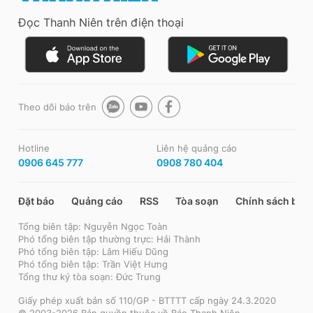
Đọc Thanh Niên trên điện thoại
Theo dõi báo trên
Hotline
Liên hệ quảng cáo
0906 645 777
0908 780 404
Đặt báo
Quảng cáo
RSS
Tòa soạn
Chính sách bảo
Tổng biên tập: Nguyễn Ngọc Toàn
Phó tổng biên tập thường trực: Hải Thành
Phó tổng biên tập: Lâm Hiếu Dũng
Phó tổng biên tập: Trần Việt Hưng
Tổng thư ký tòa soạn: Đức Trung
Giấy phép xuất bản số 110/GP - BTTTT cấp ngày 24.3.2020
© 2003-2026 Bản quyền thuộc về Báo Thanh Niên.