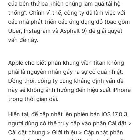
của bên thứ ba khiến chúng làm quá tải hệ
Giấy phép xuất bản số 110/GP - BTTTT cấp ngày 24.3.2020
© 2003-2026 Bản quyền thuộc về Báo Thanh Niên. Cấm sao
thống". Chính vì thế, công ty đã làm việc với
chép dưới mọi hình thức nếu không có sự chấp thuận bằng văn
các nhà phát triển các ứng dụng đó (bao gồm
bản. Phát triển bởi ePi Technologies, JSC.
Uber, Instagram và Asphalt 9) để giải quyết
vấn đề này.
Apple cho biết phần khung viền titan không
phải là nguyên nhân gây ra sự cố quá nhiệt.
Đồng thời, công ty cũng khẳng định vấn đề
này sẽ không ảnh hưởng đến hiệu suất iPhone
trong thời gian dài.
Hiện tại, để cập nhật lên phiên bản iOS 17.0.3,
người dùng có thể truy cập vào phần Cài đặt >
Cài đặt chung > Giới thiệu > Cập nhật phần