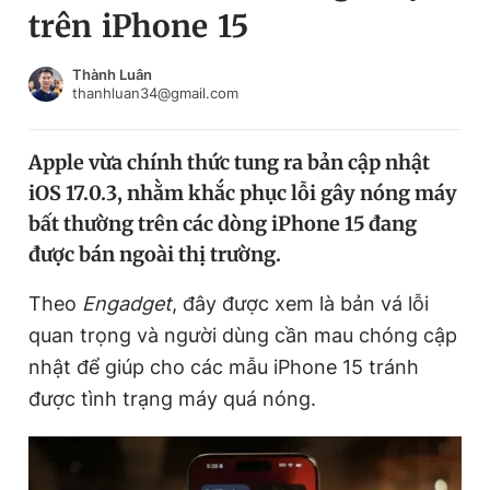
trên iPhone 15
Chuyên mục khác
Tin đã xem
Chào ngày mới
Tin 24h
Thành Luân
thanhluan34@gmail.com
Đăng xuất
Tin thị trường
Tin 360
Apple vừa chính thức tung ra bản cập nhật
iOS 17.0.3, nhằm khắc phục lỗi gây nóng máy
Video
Magazine
bất thường trên các dòng iPhone 15 đang
được bán ngoài thị trường.
Sản phẩm khác
Theo
Engadget
, đây được xem là bản vá lỗi
Tiện ích
Bạn cần biết
quan trọng và người dùng cần mau chóng cập
nhật để giúp cho các mẫu iPhone 15 tránh
được tình trạng máy quá nóng.
Thông tin tòa soạn
Liên hệ quảng cáo