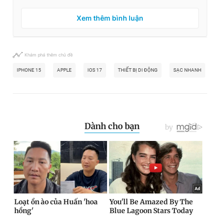
Xem thêm bình luận
Khám phá thêm chủ đề
IPHONE 15
APPLE
IOS 17
THIẾT BỊ DI ĐỘNG
SẠC NHANH