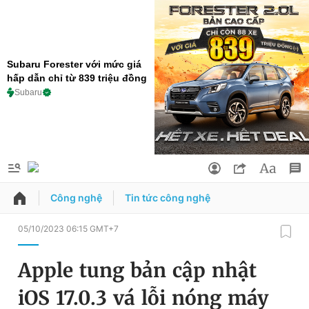
Subaru Forester với mức giá
hấp dẫn chỉ từ 839 triệu đồng
Subaru
Công nghệ
Tin tức công nghệ
QUẢNG CÁO
ĐẶT BÁO
05/10/2023 06:15 GMT+7
Thông tin tài khoản
Apple tung bản cập nhật
Đổi mật khẩu
Chuyên mục
iOS 17.0.3 vá lỗi nóng máy
Tin đã lưu