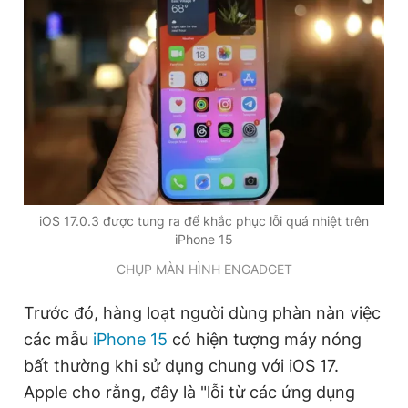
Đọc Thanh Niên trên điện thoại
Theo dõi báo trên
iOS 17.0.3 được tung ra để khắc phục lỗi quá nhiệt trên
Hotline
Liên hệ quảng cáo
iPhone 15
0906 645 777
0908 780 404
CHỤP MÀN HÌNH ENGADGET
Đặt báo
Quảng cáo
RSS
Tòa soạn
Chính sách bảo
Trước đó, hàng loạt người dùng phàn nàn việc
Tổng biên tập: Nguyễn Ngọc Toàn
các mẫu
iPhone 15
có hiện tượng máy nóng
Phó tổng biên tập thường trực: Hải Thành
Phó tổng biên tập: Lâm Hiếu Dũng
bất thường khi sử dụng chung với iOS 17.
Phó tổng biên tập: Trần Việt Hưng
Apple cho rằng, đây là "lỗi từ các ứng dụng
Tổng thư ký tòa soạn: Đức Trung