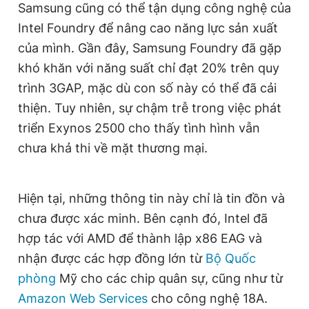
Samsung cũng có thể tận dụng công nghệ của
Giấy phép xuất bản số 110/GP - BTTTT cấp ngày 24.3.2020
© 2003-2026 Bản quyền thuộc về Báo Thanh Niên. Cấm sao
Intel Foundry để nâng cao năng lực sản xuất
chép dưới mọi hình thức nếu không có sự chấp thuận bằng văn
của mình. Gần đây, Samsung Foundry đã gặp
bản. Phát triển bởi ePi Technologies, JSC.
khó khăn với năng suất chỉ đạt 20% trên quy
trình 3GAP, mặc dù con số này có thể đã cải
thiện. Tuy nhiên, sự chậm trễ trong việc phát
triển Exynos 2500 cho thấy tình hình vẫn
chưa khả thi về mặt thương mại.
Hiện tại, những thông tin này chỉ là tin đồn và
chưa được xác minh. Bên cạnh đó, Intel đã
hợp tác với AMD để thành lập x86 EAG và
nhận được các hợp đồng lớn từ
Bộ Quốc
phòng
Mỹ cho các chip quân sự, cũng như từ
Amazon Web Services
cho công nghệ 18A.