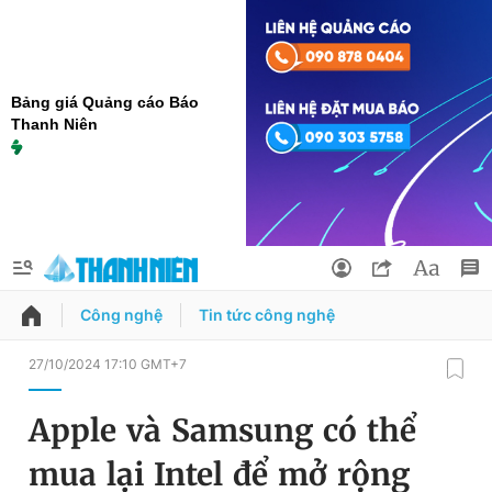
Bảng giá Quảng cáo Báo
Thanh Niên
Công nghệ
Tin tức công nghệ
QUẢNG CÁO
ĐẶT BÁO
27/10/2024 17:10 GMT+7
Thông tin tài khoản
Apple và Samsung có thể
Đổi mật khẩu
Chuyên mục
mua lại Intel để mở rộng
Tin đã lưu