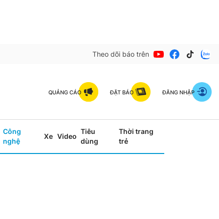
Theo dõi báo trên
QUẢNG CÁO
ĐẶT BÁO
ĐĂNG NHẬP
Công
Tiêu
Thời trang
Xe
Video
nghệ
dùng
trẻ