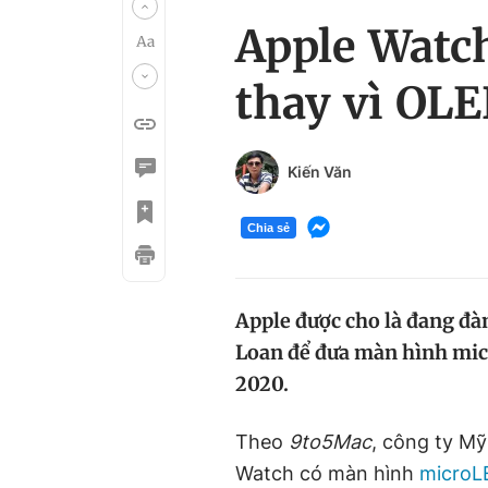
Apple Watc
thay vì OL
Kiến Văn
Chia sẻ
Apple được cho là đang đà
Loan để đưa màn hình mi
2020.
Theo
9to5Mac
, công ty M
Watch có màn hình
microL