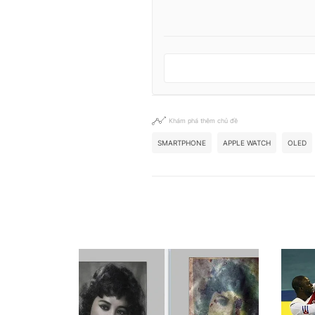
Khám phá thêm chủ đề
SMARTPHONE
APPLE WATCH
OLED