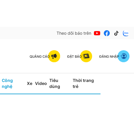
Theo dõi báo trên
QUẢNG CÁO
ĐẶT BÁO
ĐĂNG NHẬP
Công
Tiêu
Thời trang
Xe
Video
nghệ
dùng
trẻ