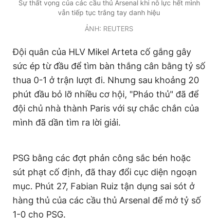
Sự thất vọng của các cầu thủ Arsenal khi nỗ lực hết mình
Giấy phép xuất bản số 110/GP - BTTTT cấp ngày 24.3.2020
vẫn tiếp tục trắng tay danh hiệu
© 2003-2026 Bản quyền thuộc về Báo Thanh Niên. Cấm sao
chép dưới mọi hình thức nếu không có sự chấp thuận bằng văn
ẢNH: REUTERS
bản. Phát triển bởi ePi Technologies, JSC.
Đội quân của HLV Mikel Arteta cố gắng gây
sức ép từ đầu để tìm bàn thắng cân bằng tỷ số
thua 0-1 ở trận lượt đi. Nhưng sau khoảng 20
phút đầu bỏ lỡ nhiều cơ hội, "Pháo thủ" đã để
đội chủ nhà thành Paris với sự chắc chắn của
mình đã dần tìm ra lời giải.
PSG bằng các đợt phản công sắc bén hoặc
sút phạt cố định, đã thay đổi cục diện ngoạn
mục. Phút 27, Fabian Ruiz tận dụng sai sót ở
hàng thủ của các cầu thủ Arsenal để mở tỷ số
1-0 cho PSG.