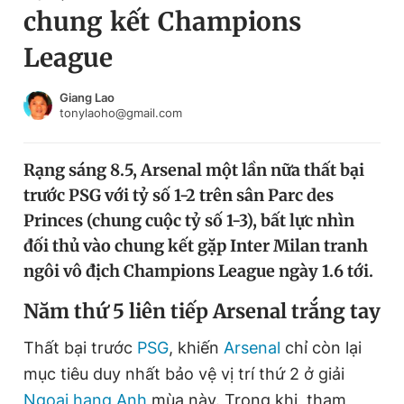
chung kết Champions
Chuyên mục khác
Tin đã xem
League
Chào ngày mới
Tin 24h
Đăng xuất
Giang Lao
tonylaoho@gmail.com
Tin thị trường
Tin 360
Rạng sáng 8.5, Arsenal một lần nữa thất bại
Video
Magazine
trước PSG với tỷ số 1-2 trên sân Parc des
Princes (chung cuộc tỷ số 1-3), bất lực nhìn
Sản phẩm khác
đối thủ vào chung kết gặp Inter Milan tranh
ngôi vô địch Champions League ngày 1.6 tới.
Tiện ích
Bạn cần biết
Năm thứ 5 liên tiếp Arsenal trắng tay
Thông tin tòa soạn
Liên hệ quảng cáo
Thất bại trước
PSG
, khiến
Arsenal
chỉ còn lại
mục tiêu duy nhất bảo vệ vị trí thứ 2 ở giải
Ngoại hạng Anh
mùa này. Trong khi, tham