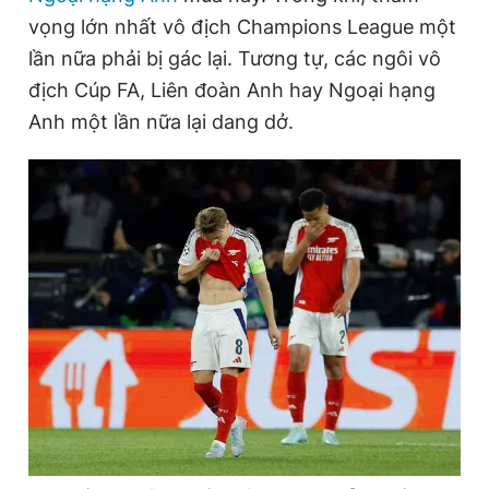
vọng lớn nhất vô địch Champions League một
lần nữa phải bị gác lại. Tương tự, các ngôi vô
Đọc Thanh Niên trên điện thoại
địch Cúp FA, Liên đoàn Anh hay Ngoại hạng
Anh một lần nữa lại dang dở.
Theo dõi báo trên
Hotline
Liên hệ quảng cáo
0906 645 777
0908 780 404
Đặt báo
Quảng cáo
RSS
Tòa soạn
Chính sách bảo
Tổng biên tập: Nguyễn Ngọc Toàn
Phó tổng biên tập thường trực: Hải Thành
Phó tổng biên tập: Lâm Hiếu Dũng
Phó tổng biên tập: Trần Việt Hưng
Tổng thư ký tòa soạn: Đức Trung