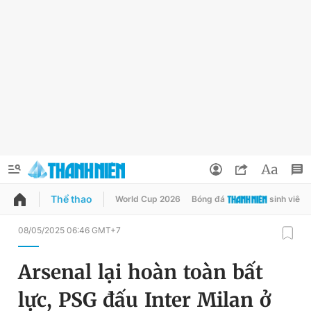
Thể thao
World Cup 2026
Bóng đá
sinh viên
QUẢNG CÁO
ĐẶT BÁO
08/05/2025 06:46 GMT+7
Thông tin tài khoản
Arsenal lại hoàn toàn bất
Đổi mật khẩu
Chuyên mục
lực, PSG đấu Inter Milan ở
Tin đã lưu