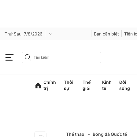
Thứ Sáu, 7/8/2026
Bạn cần biết
Tiện í
Chính
Thời
Thế
Kinh
Đời
trị
sự
giới
tế
sống
Thể thao
Bóng đá Quốc tế