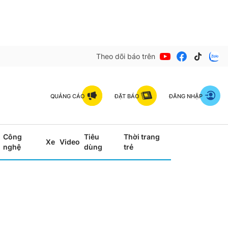
Theo dõi báo trên
QUẢNG CÁO
ĐẶT BÁO
ĐĂNG NHẬP
Công
Tiêu
Thời trang
Xe
Video
nghệ
dùng
trẻ