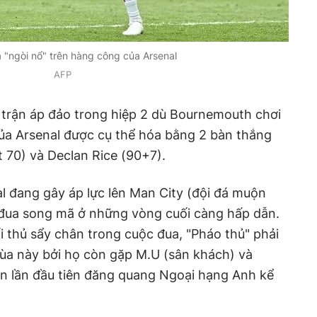
à "ngòi nổ" trên hàng công của Arsenal
AFP
ế trận áp đảo trong hiệp 2 dù Bournemouth chơi
 của Arsenal được cụ thể hóa bằng 2 bàn thắng
t 70) và Declan Rice (90+7).
al đang gây áp lực lên Man City (đội đá muộn
đua song mã ở những vòng cuối càng hấp dẫn.
i thủ sẩy chân trong cuộc đua, "Pháo thủ" phải
mùa này bởi họ còn gặp M.U (sân khách) và
n lần đầu tiên đăng quang Ngoại hạng Anh kể