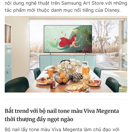
nội dung nghệ thuật trên Samsung Art Store với những
Chuyên mục khác
tác phẩm mới thuộc danh mục nổi tiếng của Disney.
Tin đã xem
Chào ngày mới
Tin 24h
Đăng xuất
Tin thị trường
Tin 360
Video
Magazine
Sản phẩm khác
Tiện ích
Bạn cần biết
Thông tin tòa soạn
Liên hệ quảng cáo
Bắt trend với bộ nail tone màu Viva Megenta
thời thượng đầy ngọt ngào
Bộ nail lấy tone màu Viva Megenta làm chủ đạo với