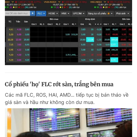
Cổ phiếu 'họ' FLC rớt sàn, trắng bên mua
Các mã FLC, ROS, HAI, AMD... tiếp tục bị bán tháo về
giá sàn và hầu như không còn dư mua.