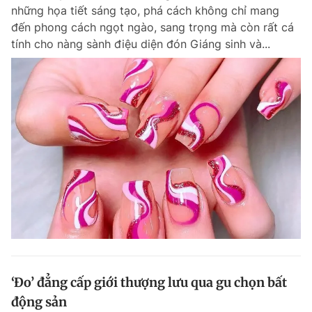
những họa tiết sáng tạo, phá cách không chỉ mang
đến phong cách ngọt ngào, sang trọng mà còn rất cá
tính cho nàng sành điệu diện đón Giáng sinh và...
Đọc Thanh Niên trên điện thoại
Theo dõi báo trên
Hotline
Liên hệ quảng cáo
0906 645 777
0908 780 404
Đặt báo
Quảng cáo
RSS
Tòa soạn
Chính sách bảo m
Tổng biên tập: Nguyễn Ngọc Toàn
Phó tổng biên tập thường trực: Hải Thành
Phó tổng biên tập: Lâm Hiếu Dũng
‘Đo’ đẳng cấp giới thượng lưu qua gu chọn bất
Phó tổng biên tập: Trần Việt Hưng
động sản
Tổng thư ký tòa soạn: Đức Trung