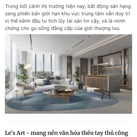
Trong bối cảnh thị trường hiện nay, bất động sản hạng
Giấy phép xuất bản số 110/GP - BTTTT cấp ngày 24.3.2020
© 2003-2026 Bản quyền thuộc về Báo Thanh Niên. Cấm sao chép
sang phiên bản giới hạn khu vực trung tâm vẫn duy trì
dưới mọi hình thức nếu không có sự chấp thuận bằng văn bản.
vị thế kênh đầu tư tích lũy tài sản tin cậy, và là minh
Phát triển bởi ePi Technologies, JSC.
chứng cho gu sống đẳng cấp của giới thượng lưu.
Le's Art - mang nền văn hóa thêu tay thủ công