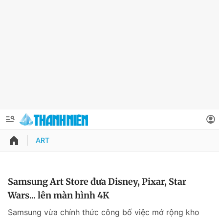
ART
QUẢNG CÁO
ĐẶT BÁO
Thông tin tài khoản
Samsung Art Store đưa Disney, Pixar, Star
Wars... lên màn hình 4K
Đổi mật khẩu
Chuyên mục
Samsung vừa chính thức công bố việc mở rộng kho
Tin đã lưu