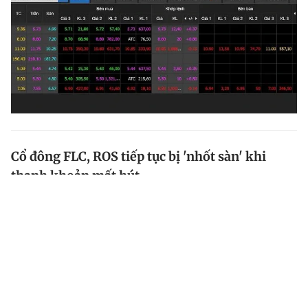
Cổ đông FLC, ROS tiếp tục bị 'nhốt sàn' khi
thanh khoản mất hút
Nhóm cổ phiếu "họ" FLC tiếp tục bị bán tháo về giá
sàn và chưa biết khi nào sẽ dừng lại cơn lao dốc này
sau khi Chủ tịch FLC Trịnh Văn Quyết bị bắt giam về
tội thao túng thị trường chứng khoán.