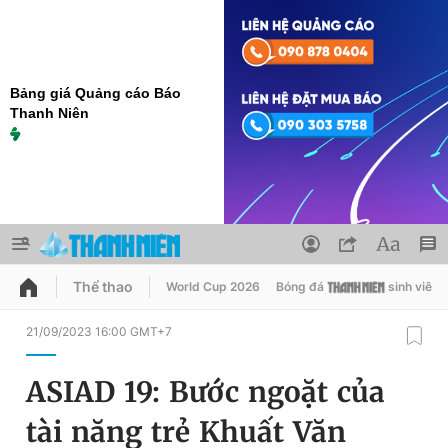
Bảng giá Quảng cáo Báo
Thanh Niên
Thể thao
World Cup 2026
Bóng đá
sinh viên
QUẢNG CÁO
ĐẶT BÁO
21/09/2023 16:00 GMT+7
Thông tin tài khoản
ASIAD 19: Bước ngoặt của
Đổi mật khẩu
Chuyên mục
tài năng trẻ Khuất Văn
Tin đã lưu