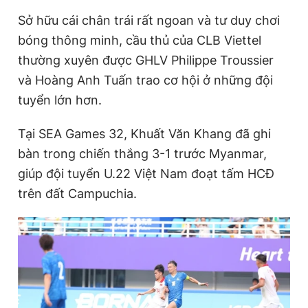
Giấy phép xuất bản số 110/GP - BTTTT cấp ngày 24.3.2020
Sở hữu cái chân trái rất ngoan và tư duy chơi
© 2003-2026 Bản quyền thuộc về Báo Thanh Niên. Cấm sao
chép dưới mọi hình thức nếu không có sự chấp thuận bằng văn
bóng thông minh, cầu thủ của CLB Viettel
bản. Phát triển bởi ePi Technologies, JSC.
thường xuyên được GHLV Philippe Troussier
và Hoàng Anh Tuấn trao cơ hội ở những đội
tuyển lớn hơn.
Tại SEA Games 32, Khuất Văn Khang đã ghi
bàn trong chiến thắng 3-1 trước Myanmar,
giúp đội tuyển U.22 Việt Nam đoạt tấm HCĐ
trên đất Campuchia.