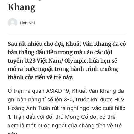
Khang
Chuyên mục khác
Tin đã xem
Chào ngày mới
Tin 24h
Linh Nhi
Đăng xuất
Tin thị trường
Tin 360
Sau rất nhiều chờ đợi, Khuất Văn Khang đã có
bàn thắng đầu tiên trong màu áo các đội
Video
Magazine
tuyển U.23 Việt Nam/ Olympic, hứa hẹn sẽ
mở ra bước ngoặt trong hành trình trưởng
thành của tiền vệ trẻ này.
Sản phẩm khác
Ở trận ra quân ASIAD 19, Khuất Văn Khang đã
Tiện ích
Bạn cần biết
ghi bàn nâng tỉ số lên 3-0, trước khi được HLV
Hoàng Anh Tuấn rút ra nghỉ ngơi vào cuối hiệp
Thông tin tòa soạn
Liên hệ quảng cáo
1. Trận đấu với đối thủ Mông Cổ đó, có thể
xem là một bước ngoặt của chàng tiền vệ trẻ