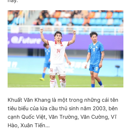
này.
Đọc Thanh Niên trên điện thoại
Theo dõi báo trên
Hotline
Liên hệ quảng cáo
0906 645 777
0908 780 404
Đặt báo
Quảng cáo
RSS
Tòa soạn
Chính sách bảo
Khuất Văn Khang là một trong những cái tên
Tổng biên tập: Nguyễn Ngọc Toàn
tiêu biểu của lứa cầu thủ sinh năm 2003, bên
Phó tổng biên tập thường trực: Hải Thành
cạnh Quốc Việt, Văn Trường, Văn Cường, Vĩ
Phó tổng biên tập: Lâm Hiếu Dũng
Phó tổng biên tập: Trần Việt Hưng
Hào, Xuân Tiến...
Tổng thư ký tòa soạn: Đức Trung