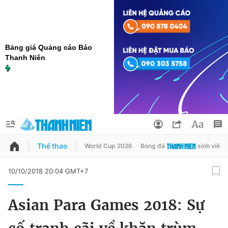
Bảng giá Quảng cáo Báo
Thanh Niên
Thể thao
World Cup 2026
Bóng đá
sinh viên
QUẢNG CÁO
ĐẶT BÁO
10/10/2018 20:04 GMT+7
Thông tin tài khoản
Asian Para Games 2018: Sự
Đổi mật khẩu
Chuyên mục
Tin đã lưu