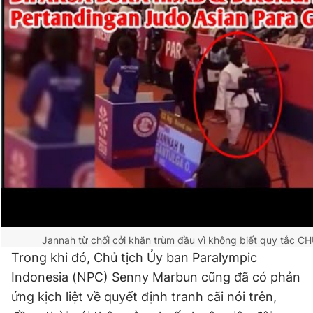
Giấy phép xuất bản số 110/GP - BTTTT cấp ngày 24.3.2020
© 2003-2026 Bản quyền thuộc về Báo Thanh Niên. Cấm sao
chép dưới mọi hình thức nếu không có sự chấp thuận bằng văn
bản. Phát triển bởi ePi Technologies, JSC.
Jannah từ chối cởi khăn trùm đầu vì không biết quy tắc
CH
Trong khi đó, Chủ tịch Ủy ban Paralympic
Indonesia (NPC) Senny Marbun cũng đã có phản
ứng kịch liệt về quyết định tranh cãi nói trên,