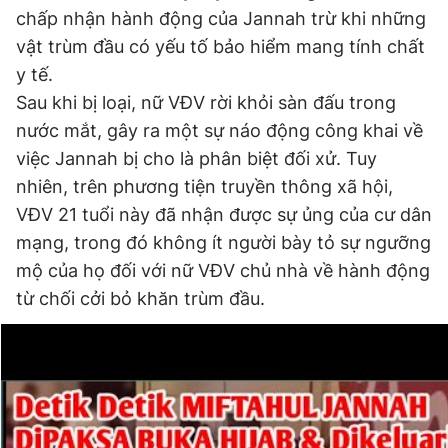
chấp nhận hành động của Jannah trừ khi những
vật trùm đầu có yếu tố bảo hiểm mang tính chất
Đọc Thanh Niên trên điện thoại
y tế.
Sau khi bị loại, nữ VĐV rời khỏi sàn đấu trong
nước mắt, gây ra một sự náo động công khai về
việc Jannah bị cho là phân biệt đối xử. Tuy
nhiên, trên phương tiện truyền thông xã hội,
Theo dõi báo trên
VĐV 21 tuổi này đã nhận được sự ủng của cư dân
mạng, trong đó không ít người bày tỏ sự ngưỡng
Hotline
Liên hệ quảng cáo
mộ của họ đối với nữ VĐV chủ nhà về hành động
0906 645 777
0908 780 404
từ chối cởi bỏ khăn trùm đầu.
Đặt báo
Quảng cáo
RSS
Tòa soạn
Chính sách bảo
Tổng biên tập: Nguyễn Ngọc Toàn
Phó tổng biên tập thường trực: Hải Thành
Phó tổng biên tập: Lâm Hiếu Dũng
Phó tổng biên tập: Trần Việt Hưng
Tổng thư ký tòa soạn: Đức Trung