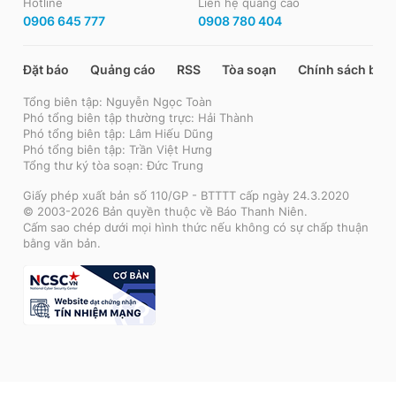
Hotline
Liên hệ quảng cáo
0906 645 777
0908 780 404
Đặt báo
Quảng cáo
RSS
Tòa soạn
Chính sách bảo
Tổng biên tập: Nguyễn Ngọc Toàn
Phó tổng biên tập thường trực: Hải Thành
Phó tổng biên tập: Lâm Hiếu Dũng
Phó tổng biên tập: Trần Việt Hưng
Tổng thư ký tòa soạn: Đức Trung
Giấy phép xuất bản số 110/GP - BTTTT cấp ngày 24.3.2020
© 2003-2026 Bản quyền thuộc về Báo Thanh Niên.
Cấm sao chép dưới mọi hình thức nếu không có sự chấp thuận
bằng văn bản.