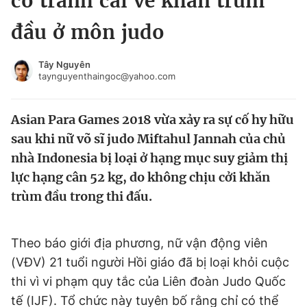
cố tranh cãi về khăn trùm
Chuyên mục khác
đầu ở môn judo
Tin đã xem
Chào ngày mới
Tin 24h
Tây Nguyên
Đăng xuất
taynguyenthaingoc@yahoo.com
Tin thị trường
Tin 360
Asian Para Games 2018 vừa xảy ra sự cố hy hữu
Video
Magazine
sau khi nữ võ sĩ judo Miftahul Jannah của chủ
nhà Indonesia bị loại ở hạng mục suy giảm thị
lực hạng cân 52 kg, do không chịu cởi khăn
Sản phẩm khác
trùm đầu trong thi đấu.
Tiện ích
Bạn cần biết
Theo báo giới địa phương, nữ vận động viên
Thông tin tòa soạn
Liên hệ quảng cáo
(VĐV) 21 tuổi người Hồi giáo đã bị loại khỏi cuộc
thi vì vi phạm quy tắc của Liên đoàn Judo Quốc
tế (IJF). Tổ chức này tuyên bố rằng chỉ có thể