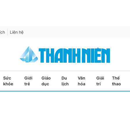
ích
Liên hệ
Sức
Giới
Giáo
Du
Văn
Giải
Thể
khỏe
trẻ
dục
lịch
hóa
trí
thao