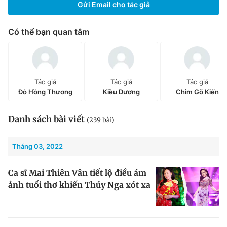
Gửi Email cho tác giả
Chuyên mục khác
Tin đã xem
Có thể bạn quan tâm
Chào ngày mới
Tin 24h
Đăng xuất
Tin thị trường
Tin 360
Tác giả
Tác giả
Tác giả
Đỗ Hồng Thương
Kiều Dương
Chim Gõ Kiến
Video
Magazine
Danh sách bài viết
(239 bài)
Sản phẩm khác
Tháng 03, 2022
Tiện ích
Bạn cần biết
Ca sĩ Mai Thiên Vân tiết lộ điều ám
ảnh tuổi thơ khiến Thúy Nga xót xa
Thông tin tòa soạn
Liên hệ quảng cáo