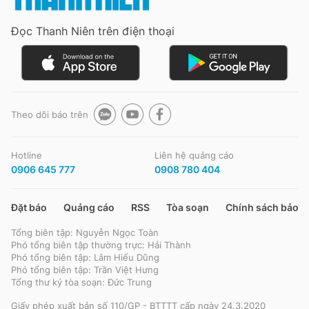
Đọc Thanh Niên trên điện thoại
Theo dõi báo trên
Hotline
Liên hệ quảng cáo
0906 645 777
0908 780 404
Đặt báo
Quảng cáo
RSS
Tòa soạn
Chính sách bảo m
Tổng biên tập: Nguyễn Ngọc Toàn
Phó tổng biên tập thường trực: Hải Thành
Phó tổng biên tập: Lâm Hiếu Dũng
Phó tổng biên tập: Trần Việt Hưng
Tổng thư ký tòa soạn: Đức Trung
Giấy phép xuất bản số 110/GP - BTTTT cấp ngày 24.3.2020