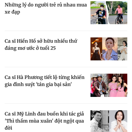
Những lý do người trẻ rủ nhau mua
xe đạp
Đọc Thanh Niên trên điện thoại
Ca sĩ Hiền Hồ sở hữu nhiều thứ
đáng mơ ước ở tuổi 25
Theo dõi báo trên
Hotline
Liên hệ quảng cáo
Ca sĩ Hà Phương tiết lộ từng khiến
0906 645 777
0908 780 404
gia đình suýt 'tán gia bại sản'
Đặt báo
Quảng cáo
RSS
Tòa soạn
Chính sách bảo m
Tổng biên tập: Nguyễn Ngọc Toàn
Phó tổng biên tập thường trực: Hải Thành
Ca sĩ Mỹ Linh đau buồn khi tác giả
Phó tổng biên tập: Lâm Hiếu Dũng
'Thì thầm mùa xuân' đột ngột qua
Phó tổng biên tập: Trần Việt Hưng
đời
Tổng thư ký tòa soạn: Đức Trung