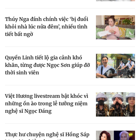
Giấy phép xuất bản số 110/GP - BTTTT cấp ngày 24.3.2020
© 2003-2026 Bản quyền thuộc về Báo Thanh Niên. Cấm sao chép
dưới mọi hình thức nếu không có sự chấp thuận bằng văn bản.
Thúy Nga đính chính việc ‘bị đuổi
Phát triển bởi ePi Technologies, JSC.
khỏi nhà lúc nửa đêm’, nhiều tình
tiết bất ngờ
Quyền Linh tiết lộ gia cảnh khó
khăn, từng được Ngọc Sơn giúp đỡ
thời sinh viên
Việt Hương livestream bật khóc vì
những ồn ào trong lễ tưởng niệm
nghệ sĩ Ngọc Đáng
Thực hư chuyện nghệ sĩ Hồng Sáp