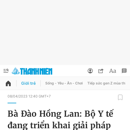
Giới trẻ
Sống - Yêu - Ăn - Chơi
Tiếp sức gen Z mùa thi
QUẢNG CÁO
ĐẶT BÁO
08/04/2023 12:40 GMT+7
Thông tin tài khoản
Bà Đào Hồng Lan: Bộ Y tế
Đổi mật khẩu
Chuyên mục
đang triển khai giải pháp
Tin đã lưu