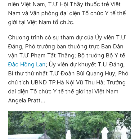
niên Việt Nam, T.Ư Hội Thầy thuốc trẻ Việt
Nam và Văn phòng đại diện Tổ chức Y tế thế
giới tại Việt Nam tổ chức.
Đọc Thanh Niên trên điện thoại
Chương trình có sự tham dự của Ủy viên T.Ư
Đảng, Phó trưởng ban thường trực Ban Dân
vận T.Ư Phạm Tất Thắng; Bộ trưởng Bộ Y tế
Theo dõi báo trên
Đào Hồng Lan
; Ủy viên dự khuyết T.Ư Đảng,
Bí thư thứ nhất T.Ư Đoàn Bùi Quang Huy; Phó
Hotline
Liên hệ quảng cáo
chủ tịch UBND TP.Hà Nội Vũ Thu Hà; Trưởng
0906 645 777
0908 780 404
đại diện Tổ chức Y tế thế giới tại Việt Nam
Angela Pratt…
Đặt báo
Quảng cáo
RSS
Tòa soạn
Chính sách bảo
Tổng biên tập: Nguyễn Ngọc Toàn
Phó tổng biên tập thường trực: Hải Thành
Phó tổng biên tập: Lâm Hiếu Dũng
Phó tổng biên tập: Trần Việt Hưng
Tổng thư ký tòa soạn: Đức Trung