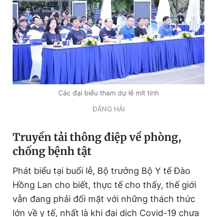
Giấy phép xuất bản số 110/GP - BTTTT cấp ngày 24.3.2020
© 2003-2026 Bản quyền thuộc về Báo Thanh Niên. Cấm sao
chép dưới mọi hình thức nếu không có sự chấp thuận bằng văn
bản. Phát triển bởi ePi Technologies, JSC.
Các đại biểu tham dự lễ mít tinh
ĐĂNG HẢI
Truyền tải thông điệp về phòng,
chống bệnh tật
Phát biểu tại buổi lễ, Bộ trưởng Bộ Y tế Đào
Hồng Lan cho biết, thực tế cho thấy, thế giới
vẫn đang phải đối mặt với những thách thức
lớn về y tế, nhất là khi đại dịch Covid-19 chưa