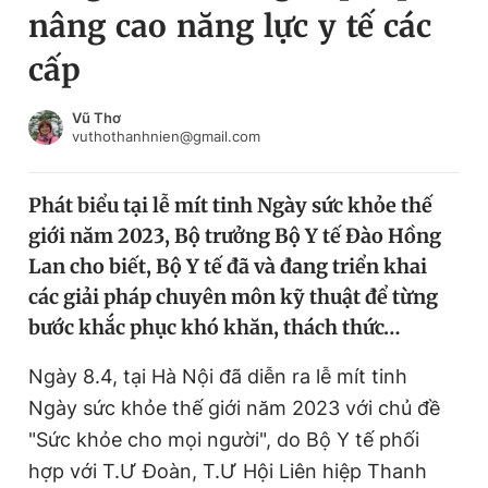
nâng cao năng lực y tế các
Chuyên mục khác
Tin đã xem
cấp
Chào ngày mới
Tin 24h
Đăng xuất
Vũ Thơ
vuthothanhnien@gmail.com
Tin thị trường
Tin 360
Phát biểu tại lễ mít tinh Ngày sức khỏe thế
Video
Magazine
giới năm 2023, Bộ trưởng Bộ Y tế Đào Hồng
Lan cho biết, Bộ Y tế đã và đang triển khai
Sản phẩm khác
các giải pháp chuyên môn kỹ thuật để từng
bước khắc phục khó khăn, thách thức…
Tiện ích
Bạn cần biết
Ngày 8.4, tại Hà Nội đã diễn ra lễ mít tinh
Thông tin tòa soạn
Liên hệ quảng cáo
Ngày sức khỏe thế giới năm 2023 với chủ đề
"Sức khỏe cho mọi người", do Bộ Y tế phối
hợp với T.Ư Đoàn, T.Ư Hội Liên hiệp Thanh