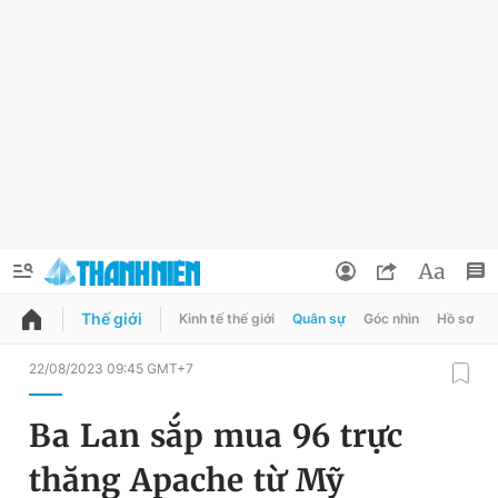
Thế giới
Kinh tế thế giới
Quân sự
Góc nhìn
Hồ sơ
QUẢNG CÁO
ĐẶT BÁO
22/08/2023 09:45 GMT+7
Thông tin tài khoản
Ba Lan sắp mua 96 trực
Đổi mật khẩu
Chuyên mục
thăng Apache từ Mỹ
Tin đã lưu