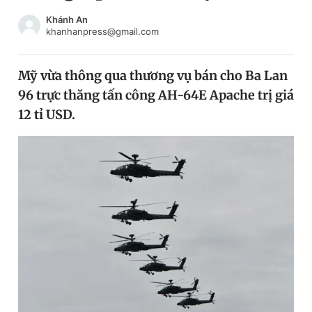
Chuyên mục khác
Khánh An
Tin đã xem
khanhanpress@gmail.com
Chào ngày mới
Tin 24h
Đăng xuất
Mỹ vừa thông qua thương vụ bán cho Ba Lan
Tin thị trường
Tin 360
96 trực thăng tấn công AH-64E Apache trị giá
12 tỉ USD.
Video
Magazine
Sản phẩm khác
Tiện ích
Bạn cần biết
Thông tin tòa soạn
Liên hệ quảng cáo