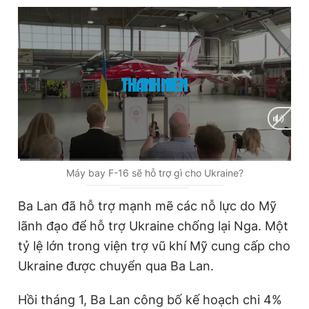
C
0:02
/
D
2:42
Máy bay F-16 sẽ hỗ trợ gì cho Ukraine?
u
u
Ba Lan đã hỗ trợ mạnh mẽ các nỗ lực do Mỹ
r
r
lãnh đạo để hỗ trợ Ukraine chống lại Nga. Một
r
a
tỷ lệ lớn trong viện trợ vũ khí Mỹ cung cấp cho
e
t
Ukraine được chuyển qua Ba Lan.
n
i
t
o
Hồi tháng 1, Ba Lan công bố kế hoạch chi 4%