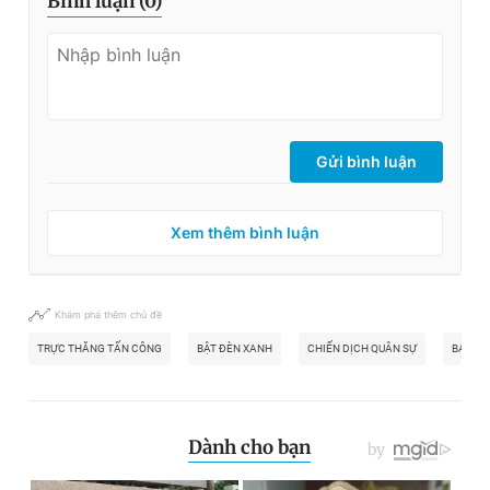
Bình luận (
0
)
Gửi bình luận
Xem thêm bình luận
Khám phá thêm chủ đề
TRỰC THĂNG TẤN CÔNG
BẬT ĐÈN XANH
CHIẾN DỊCH QUÂN SỰ
BA LAN