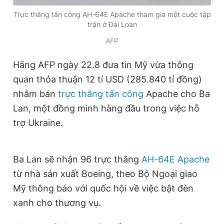
Trực thăng tấn công AH-64E Apache tham gia một cuộc tập
trận ở Đài Loan
Đọc Thanh Niên trên điện thoại
AFP
Hãng AFP ngày 22.8 đưa tin Mỹ vừa thông
quan thỏa thuận 12 tỉ USD (285.840 tỉ đồng)
nhằm bán
trực thăng tấn công
Apache cho Ba
Theo dõi báo trên
Lan, một đồng minh hàng đầu trong việc hỗ
trợ Ukraine.
Hotline
Liên hệ quảng cáo
0906 645 777
0908 780 404
Ba Lan sẽ nhận 96 trực thăng
AH-64E Apache
Đặt báo
Quảng cáo
RSS
Tòa soạn
Chính sách bảo
từ nhà sản xuất Boeing, theo Bộ Ngoại giao
Tổng biên tập: Nguyễn Ngọc Toàn
Mỹ thông báo với quốc hội về việc bật đèn
Phó tổng biên tập thường trực: Hải Thành
Phó tổng biên tập: Lâm Hiếu Dũng
xanh cho thương vụ.
Phó tổng biên tập: Trần Việt Hưng
Tổng thư ký tòa soạn: Đức Trung