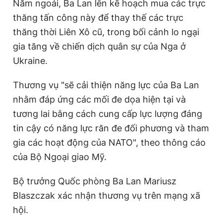
Năm ngoái, Ba Lan lên kế hoạch mua các trực
Giấy phép xuất bản số 110/GP - BTTTT cấp ngày 24.3.2020
thăng tấn công này để thay thế các trực
© 2003-2026 Bản quyền thuộc về Báo Thanh Niên. Cấm sao
chép dưới mọi hình thức nếu không có sự chấp thuận bằng văn
thăng thời Liên Xô cũ, trong bối cảnh lo ngại
bản. Phát triển bởi ePi Technologies, JSC.
gia tăng về chiến dịch quân sự của Nga ở
Ukraine.
Thương vụ "sẽ cải thiện năng lực của Ba Lan
nhằm đáp ứng các mối đe dọa hiện tại và
tương lai bằng cách cung cấp lực lượng đáng
tin cậy có năng lực răn đe đối phương và tham
gia các hoạt động của NATO", theo thông cáo
của Bộ Ngoại giao Mỹ.
Bộ trưởng Quốc phòng Ba Lan Mariusz
Blaszczak xác nhận thương vụ trên mạng xã
hội.