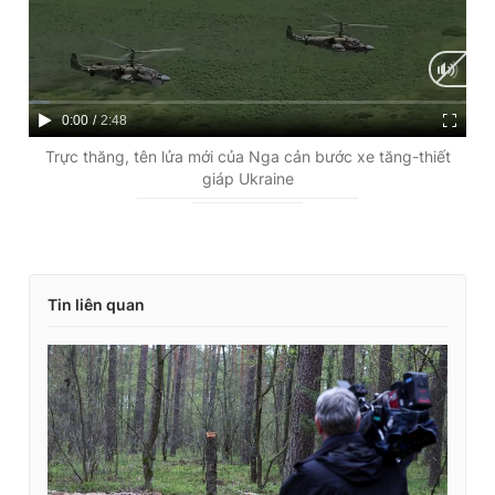
C
0:00
/
D
2:48
u
u
Trực thăng, tên lửa mới của Nga cản bước xe tăng-thiết
giáp Ukraine
r
r
r
a
e
t
n
i
Tin liên quan
t
o
T
n
i
m
e