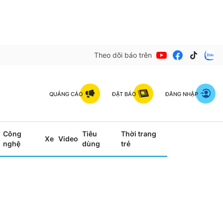
Theo dõi báo trên
QUẢNG CÁO
ĐẶT BÁO
ĐĂNG NHẬP
Công
Tiêu
Thời trang
Xe
Video
nghệ
dùng
trẻ