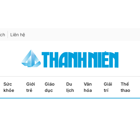
ích
Liên hệ
Sức
Giới
Giáo
Du
Văn
Giải
Thể
khỏe
trẻ
dục
lịch
hóa
trí
thao