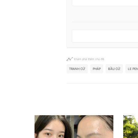
Khám phá thêm chủ đề
TRANH CỬ
PHÁP
BẦU CỬ
LE PE