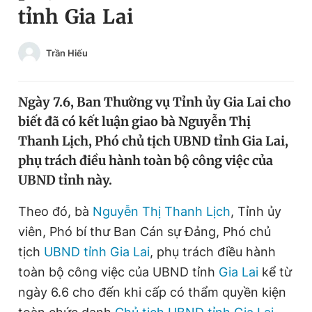
tỉnh Gia Lai
Chuyên mục khác
Tin đã xem
Chào ngày mới
Tin 24h
Trần Hiếu
Đăng xuất
Tin thị trường
Tin 360
Ngày 7.6, Ban Thường vụ Tỉnh ủy Gia Lai cho
biết đã có kết luận giao bà Nguyễn Thị
Video
Magazine
Thanh Lịch, Phó chủ tịch UBND tỉnh Gia Lai,
phụ trách điều hành toàn bộ công việc của
UBND tỉnh này.
Sản phẩm khác
Theo đó, bà
Nguyễn Thị Thanh Lịch
, Tỉnh ủy
Tiện ích
Bạn cần biết
viên, Phó bí thư Ban Cán sự Đảng, Phó chủ
tịch
UBND tỉnh Gia Lai
, phụ trách điều hành
Thông tin tòa soạn
Liên hệ quảng cáo
toàn bộ công việc của UBND tỉnh
Gia Lai
kể từ
ngày 6.6 cho đến khi cấp có thẩm quyền kiện