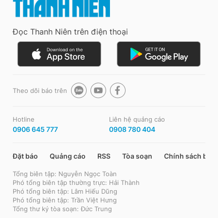
Đọc Thanh Niên trên điện thoại
Theo dõi báo trên
Hotline
Liên hệ quảng cáo
0906 645 777
0908 780 404
Đặt báo
Quảng cáo
RSS
Tòa soạn
Chính sách bảo
Tổng biên tập: Nguyễn Ngọc Toàn
Phó tổng biên tập thường trực: Hải Thành
Phó tổng biên tập: Lâm Hiếu Dũng
Phó tổng biên tập: Trần Việt Hưng
Tổng thư ký tòa soạn: Đức Trung