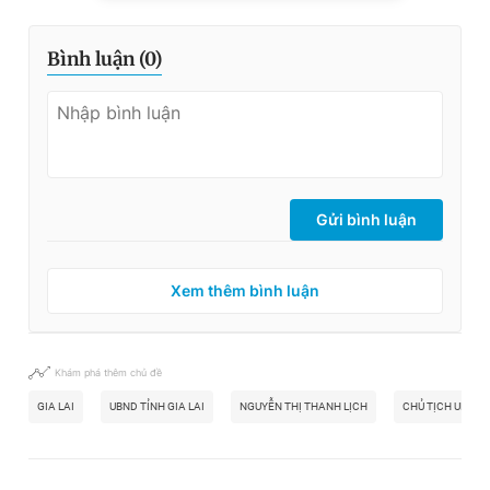
Bình luận (
0
)
Gửi bình luận
Xem thêm bình luận
Khám phá thêm chủ đề
GIA LAI
UBND TỈNH GIA LAI
NGUYỄN THỊ THANH LỊCH
CHỦ TỊCH UBND T