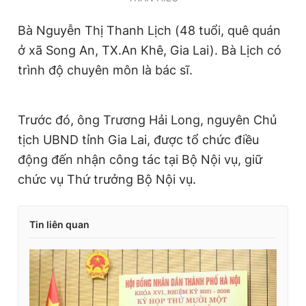
Giấy phép xuất bản số 110/GP - BTTTT cấp ngày 24.3.2020
© 2003-2026 Bản quyền thuộc về Báo Thanh Niên. Cấm sao
Bà Nguyễn Thị Thanh Lịch (48 tuổi, quê quán
chép dưới mọi hình thức nếu không có sự chấp thuận bằng văn
ở xã Song An, TX.An Khê, Gia Lai). Bà Lịch có
bản. Phát triển bởi ePi Technologies, JSC.
trình độ chuyên môn là bác sĩ.
Trước đó, ông Trương Hải Long, nguyên Chủ
tịch UBND tỉnh Gia Lai, được tổ chức điều
động đến nhận công tác tại Bộ Nội vụ, giữ
chức vụ Thứ trưởng Bộ Nội vụ.
Tin liên quan