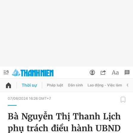
Thời sự
Pháp luật
Dân sinh
Lao động - Việc làm
Quy
QUẢNG CÁO
ĐẶT BÁO
07/06/2024 16:26 GMT+7
Thông tin tài khoản
Bà Nguyễn Thị Thanh Lịch
Đổi mật khẩu
Chuyên mục
phụ trách điều hành UBND
Tin đã lưu