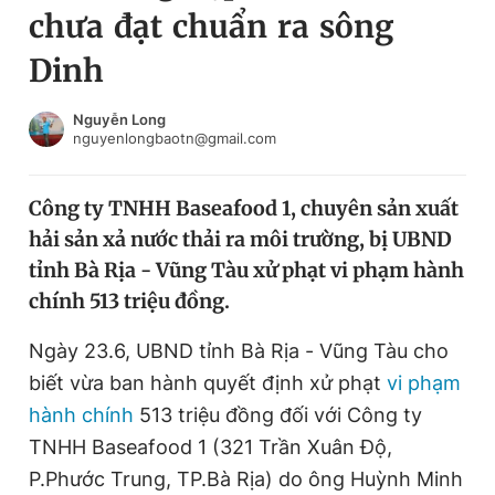
chưa đạt chuẩn ra sông
Chuyên mục khác
Tin đã xem
Dinh
Chào ngày mới
Tin 24h
Đăng xuất
Nguyễn Long
nguyenlongbaotn@gmail.com
Tin thị trường
Tin 360
Công ty TNHH Baseafood 1, chuyên sản xuất
Video
Magazine
hải sản xả nước thải ra môi trường, bị UBND
tỉnh Bà Rịa - Vũng Tàu xử phạt vi phạm hành
Sản phẩm khác
chính 513 triệu đồng.
Tiện ích
Bạn cần biết
Ngày 23.6, UBND tỉnh Bà Rịa - Vũng Tàu cho
biết vừa ban hành quyết định xử phạt
vi phạm
Thông tin tòa soạn
Liên hệ quảng cáo
hành chính
513 triệu đồng đối với Công ty
TNHH Baseafood 1 (321 Trần Xuân Độ,
P.Phước Trung, TP.Bà Rịa) do ông Huỳnh Minh