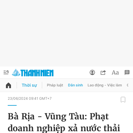
Thời sự
Pháp luật
Dân sinh
Lao động - Việc làm
Quy
QUẢNG CÁO
ĐẶT BÁO
23/06/2024 09:41 GMT+7
Thông tin tài khoản
Bà Rịa - Vũng Tàu: Phạt
Đổi mật khẩu
Chuyên mục
doanh nghiệp xả nước thải
Tin đã lưu