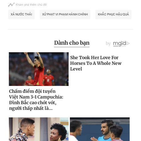
Khám phá thêm chủ đề
XẢ NƯỚC THẢI
XỬ PHẠT VI PHẠM HÀNH CHÍNH
KHẮC PHỤC HẬU QUẢ