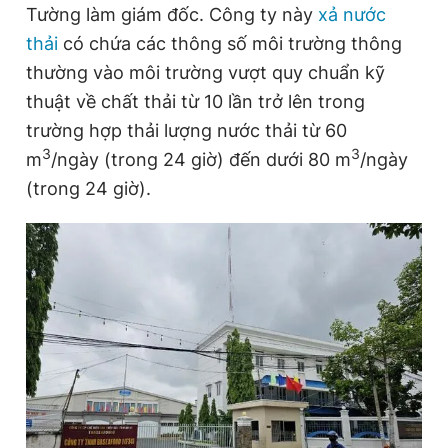
Tường làm giám đốc. Công ty này
xả nước
thải
có chứa các thông số môi trường thông
Đọc Thanh Niên trên điện thoại
thường vào môi trường vượt quy chuẩn kỹ
thuật về chất thải từ 10 lần trở lên trong
trường hợp thải lượng nước thải từ 60
3
3
m
/ngày (trong 24 giờ) đến dưới 80 m
/ngày
(trong 24 giờ).
Theo dõi báo trên
Hotline
Liên hệ quảng cáo
0906 645 777
0908 780 404
Đặt báo
Quảng cáo
RSS
Tòa soạn
Chính sách bảo
Tổng biên tập: Nguyễn Ngọc Toàn
Phó tổng biên tập thường trực: Hải Thành
Phó tổng biên tập: Lâm Hiếu Dũng
Phó tổng biên tập: Trần Việt Hưng
Tổng thư ký tòa soạn: Đức Trung