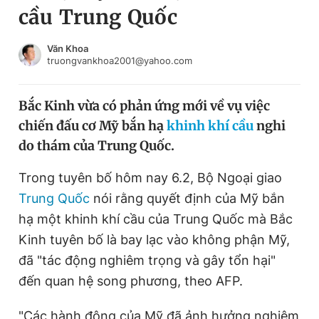
cầu Trung Quốc
Chuyên mục khác
Tin đã xem
Chào ngày mới
Tin 24h
Văn Khoa
truongvankhoa2001@yahoo.com
Đăng xuất
Tin thị trường
Tin 360
Bắc Kinh vừa có phản ứng mới về vụ việc
chiến đấu cơ Mỹ bắn hạ
khinh khí cầu
nghi
Video
Magazine
do thám của Trung Quốc.
Trong tuyên bố hôm nay 6.2, Bộ Ngoại giao
Sản phẩm khác
Trung Quốc
nói rằng quyết định của Mỹ bắn
Tiện ích
Bạn cần biết
hạ một khinh khí cầu của Trung Quốc mà Bắc
Kinh tuyên bố là bay lạc vào không phận Mỹ,
đã "tác động nghiêm trọng và gây tổn hại"
Thông tin tòa soạn
Liên hệ quảng cáo
đến quan hệ song phương, theo AFP.
"Các hành động của Mỹ đã ảnh hưởng nghiêm