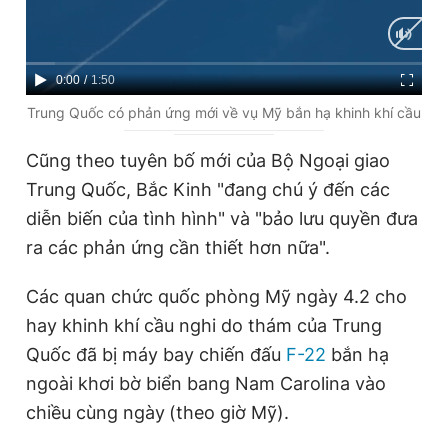
Giấy phép xuất bản số 110/GP - BTTTT cấp ngày 24.3.2020
© 2003-2026 Bản quyền thuộc về Báo Thanh Niên. Cấm sao
chép dưới mọi hình thức nếu không có sự chấp thuận bằng văn
bản. Phát triển bởi ePi Technologies, JSC.
C
0:00
/
D
1:50
u
u
Trung Quốc có phản ứng mới về vụ Mỹ bắn hạ khinh khí cầu
r
r
Cũng theo tuyên bố mới của Bộ Ngoại giao
r
a
Trung Quốc, Bắc Kinh "đang chú ý đến các
e
t
diễn biến của tình hình" và "bảo lưu quyền đưa
n
i
ra các phản ứng cần thiết hơn nữa".
t
o
T
n
Các quan chức quốc phòng Mỹ ngày 4.2 cho
i
hay khinh khí cầu nghi do thám của Trung
m
Quốc đã bị máy bay chiến đấu
F-22
bắn hạ
ngoài khơi bờ biển bang Nam Carolina vào
e
chiều cùng ngày
(theo giờ Mỹ).