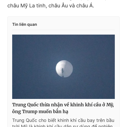
T
n
châu Mỹ La tinh, châu Âu và châu Á.
i
m
Tin liên quan
e
Trung Quốc thừa nhận về khinh khí cầu ở Mỹ,
ông Trump muốn bắn hạ
Trung Quốc cho biết khinh khí cầu bay trên bầu
trời Mỹ là khinh khí cầu dân sự dùng để nghiên