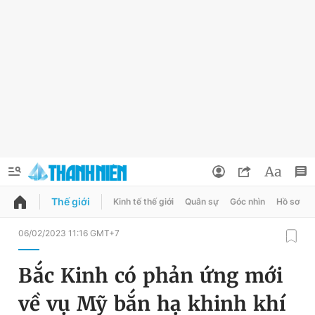
Thế giới
Kinh tế thế giới
Quân sự
Góc nhìn
Hồ sơ
QUẢNG CÁO
ĐẶT BÁO
06/02/2023 11:16 GMT+7
Thông tin tài khoản
Bắc Kinh có phản ứng mới
Đổi mật khẩu
Chuyên mục
về vụ Mỹ bắn hạ khinh khí
Tin đã lưu