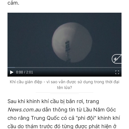
cảm.
C
0:00
/
D
2:01
u
u
Khí cầu gián điệp - vì sao vẫn được sử dụng trong thời đại
tên lửa?
r
r
r
a
Sau khi khinh khí cầu bị bắn rơi, trang
e
t
News.com.au
dẫn thông tin từ Lầu Năm Góc
n
i
cho rằng Trung Quốc có cả "phi đội" khinh khí
t
o
cầu do thám trước đó từng được phát hiện ở