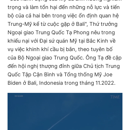
trọng và làm tổn hại đến những nỗ lực và tiến
bộ của cả hai bên trong việc ổn định quan hệ
Đọc Thanh Niên trên điện thoại
Trung-Mỹ kể từ cuộc gặp ở Bali", Thứ trưởng
Ngoại giao Trung Quốc Tạ Phong nêu trong
khiếu nại với Đại sứ quán Mỹ tại Bắc Kinh về
vụ việc khinh khí cầu bị bắn, theo tuyên bố
Theo dõi báo trên
của Bộ Ngoại giao Trung Quốc. Ông Tạ đề cập
đến hội nghị thượng đỉnh giữa Chủ tịch Trung
Hotline
Liên hệ quảng cáo
Quốc Tập Cận Bình và Tổng thống Mỹ Joe
0906 645 777
0908 780 404
Biden ở Bali, Indonesia trong tháng 11.2022.
Đặt báo
Quảng cáo
RSS
Tòa soạn
Chính sách bảo
Tổng biên tập: Nguyễn Ngọc Toàn
Phó tổng biên tập thường trực: Hải Thành
Phó tổng biên tập: Lâm Hiếu Dũng
Phó tổng biên tập: Trần Việt Hưng
Tổng thư ký tòa soạn: Đức Trung