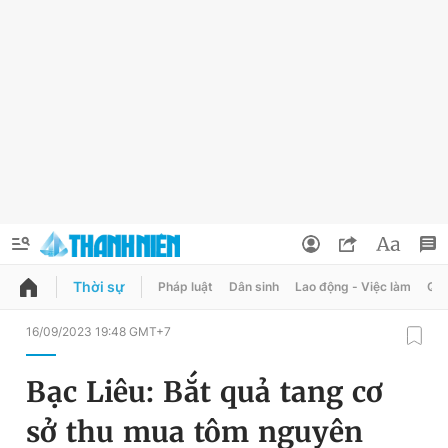
Thời sự
Pháp luật
Dân sinh
Lao động - Việc làm
Quy
QUẢNG CÁO
ĐẶT BÁO
16/09/2023 19:48 GMT+7
Thông tin tài khoản
Bạc Liêu: Bắt quả tang cơ
Đổi mật khẩu
Chuyên mục
sở thu mua tôm nguyên
Tin đã lưu