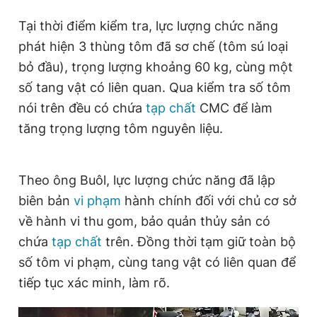
Giấy phép xuất bản số 110/GP - BTTTT cấp ngày 24.3.2020
Tại thời điểm kiểm tra, lực lượng chức năng
© 2003-2026 Bản quyền thuộc về Báo Thanh Niên. Cấm sao
chép dưới mọi hình thức nếu không có sự chấp thuận bằng văn
phát hiện 3 thùng tôm đã sơ chế (tôm sú loại
bản. Phát triển bởi ePi Technologies, JSC.
bỏ đầu), trọng lượng khoảng 60 kg, cùng một
số tang vật có liên quan. Qua kiểm tra số tôm
nói trên đều có chứa
tạp chất
CMC để làm
tăng trọng lượng tôm nguyên liệu.
Theo ông Buôl, lực lượng chức năng đã lập
biên bản
vi phạm
hành chính đối với chủ cơ sở
về hành vi thu gom, bảo quản thủy sản có
chứa
tạp chất
trên. Đồng thời tạm giữ toàn bộ
số tôm vi phạm, cùng tang vật có liên quan để
tiếp tục xác minh, làm rõ.