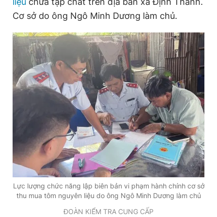
liệu
chứa tạp chất trên địa bàn xã Định Thành.
Cơ sở do ông Ngô Minh Dương làm chủ.
Đọc Thanh Niên trên điện thoại
Theo dõi báo trên
Hotline
Liên hệ quảng cáo
0906 645 777
0908 780 404
Đặt báo
Quảng cáo
RSS
Tòa soạn
Chính sách bảo
Tổng biên tập: Nguyễn Ngọc Toàn
Phó tổng biên tập thường trực: Hải Thành
Lực lượng chức năng lập biên bản vi phạm hành chính cơ sở
Phó tổng biên tập: Lâm Hiếu Dũng
thu mua tôm nguyên liệu do ông Ngô Minh Dương làm chủ
Phó tổng biên tập: Trần Việt Hưng
Tổng thư ký tòa soạn: Đức Trung
ĐOÀN KIỂM TRA CUNG CẤP