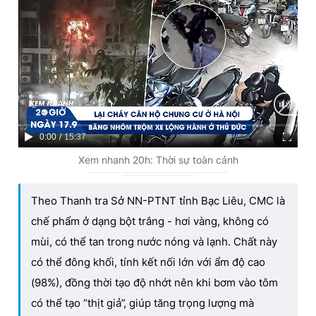
C
0:00
/
D
15:37
u
u
Xem nhanh 20h: Thời sự toàn cảnh
r
r
Theo Thanh tra Sở NN-PTNT tỉnh Bạc Liêu, CMC là
r
a
chế phẩm ở dạng bột trắng - hơi vàng, không có
e
t
mùi, có thể tan trong nước nóng và lạnh. Chất này
n
i
có thể đông khối, tính kết nối lớn với ẩm độ cao
t
o
(98%), đồng thời tạo độ nhớt nên khi bơm vào tôm
T
n
có thể tạo “thịt giả”, giúp tăng trọng lượng mà
i