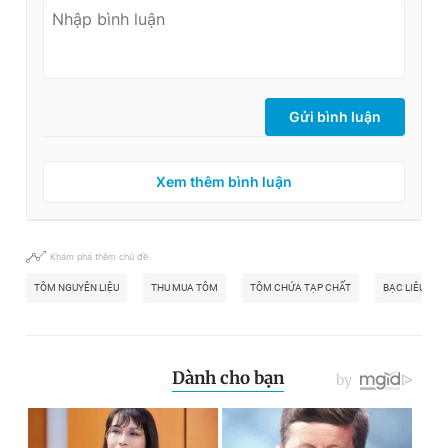
Gửi bình luận
Xem thêm bình luận
Khám phá thêm chủ đề
TÔM NGUYÊN LIỆU
THU MUA TÔM
TÔM CHỨA TẠP CHẤT
BẠC LIÊU