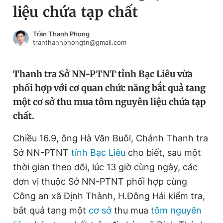
liệu chứa tạp chất
Chuyên mục khác
Tin đã xem
Chào ngày mới
Tin 24h
Trần Thanh Phong
tranthanhphongtn@gmail.com
Đăng xuất
Tin thị trường
Tin 360
Thanh tra Sở NN-PTNT tỉnh Bạc Liêu vừa
phối hợp với cơ quan chức năng bắt quả tang
Video
Magazine
một cơ sở thu mua tôm nguyên liệu chứa tạp
chất.
Sản phẩm khác
Chiều 16.9, ông Hà Văn Buôl, Chánh Thanh tra
Tiện ích
Bạn cần biết
Sở NN-PTNT
tỉnh Bạc Liêu
cho biết, sau một
thời gian theo dõi, lúc 13 giờ cùng ngày, các
đơn vị thuộc Sở NN-PTNT phối hợp cùng
Thông tin tòa soạn
Liên hệ quảng cáo
Công an xã Định Thành, H.Đông Hải kiểm tra,
bắt quả tang một
cơ sở
thu mua
tôm nguyên