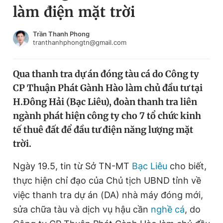
làm điện mặt trời
Chuyên mục khác
Tin đã xem
Chào ngày mới
Tin 24h
Trần Thanh Phong
tranthanhphongtn@gmail.com
Đăng xuất
Tin thị trường
Tin 360
Qua thanh tra dự án đóng tàu cá do Công ty
CP Thuận Phát Gành Hào làm chủ đầu tư tại
Video
Magazine
H.Đông Hải (Bạc Liêu), đoàn thanh tra liên
ngành phát hiện công ty cho 7 tổ chức kinh
tế thuê đất để đầu tư điện năng lượng mặt
Sản phẩm khác
trời.
Tiện ích
Bạn cần biết
Ngày 19.5, tin từ Sở TN-MT
Bạc Liêu
cho biết,
thực hiện chỉ đạo của Chủ tịch UBND tỉnh về
Thông tin tòa soạn
Liên hệ quảng cáo
việc thanh tra dự án (DA) nhà máy đóng mới,
sửa chữa tàu và dịch vụ hậu cần
nghề cá
, do