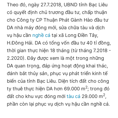
Theo đó, ngày 27.7.2018, UBND tỉnh Bạc Liêu
Giấy phép xuất bản số 110/GP - BTTTT cấp ngày 24.3.2020
© 2003-2026 Bản quyền thuộc về Báo Thanh Niên. Cấm sao
có quyết định chủ trương đầu tư, chấp thuận
chép dưới mọi hình thức nếu không có sự chấp thuận bằng văn
bản. Phát triển bởi ePi Technologies, JSC.
cho Công ty CP Thuận Phát Gành Hào đầu tư
DA nhà máy đóng mới, sửa chữa tàu và dịch
vụ hậu cần
nghề cá
tại xã Long Điền Tây,
H.Đông Hải. DA có tổng vốn đầu tư 40 tỉ đồng,
thời gian thực hiện 18 tháng (từ tháng 7.2018 -
2.2020). Đây được xem là một trong những
DA quan trọng, đáp ứng hoạt động khai thác,
đánh bắt thủy sản, phục vụ phát triển kinh tế
biển của tỉnh Bạc Liêu. Diện tích đất cho công
2
ty thuê thực hiện DA hơn 69.000 m
; trong đó
2
đất cho khu vực đóng mới
tàu cá
29.000 m
,
phần còn lại phục vụ dịch vụ hậu cần nghề cá.