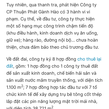
Tuy nhiên, qua thanh tra, phát hiện Công ty
CP Thuận Phát Gành Hào có 3 hành vi vi
phạm. Cụ thể, về đầu tư, công ty thực hiện
một số hạng mục công trình chậm tiến độ
(khu điều hành, kinh doanh dịch vụ ăn uống,
giữ xe); hàng rào, đường nội bộ... chưa hoàn
thiện, chưa đảm bảo theo chủ trương đầu tư.
Về đất đai, công ty ký 8 hợp đồng
cho thuê lại
đất
, gồm: 1 hợp đồng cho 1 công ty thuê đất
để sản xuất kinh doanh, chế biến hải sản và
sản xuất nước mắm truyền thống, với diện tích
2
1.100 m
; 7 hợp đồng hợp tác đầu tư với 7 tổ
chức kinh tế để xây dựng trụ bê tông cốt thép
lắp đặt các pin năng lượng mặt trời mái nhà,
2
với diện tích 38.721 m
.