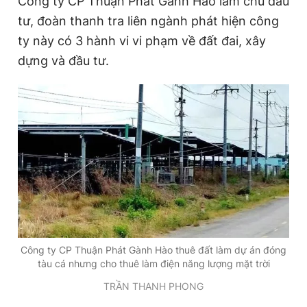
Công ty CP Thuận Phát Gành Hào làm chủ đầu
tư, đoàn thanh tra liên ngành phát hiện công
ty này có 3 hành vi vi phạm về đất đai, xây
Đọc Thanh Niên trên điện thoại
dựng và đầu tư.
Theo dõi báo trên
Hotline
Liên hệ quảng cáo
0906 645 777
0908 780 404
Đặt báo
Quảng cáo
RSS
Tòa soạn
Chính sách bảo
Tổng biên tập: Nguyễn Ngọc Toàn
Công ty CP Thuận Phát Gành Hào thuê đất làm dự án đóng
Phó tổng biên tập thường trực: Hải Thành
tàu cá nhưng cho thuê làm điện năng lượng mặt trời
Phó tổng biên tập: Lâm Hiếu Dũng
Phó tổng biên tập: Trần Việt Hưng
TRẦN THANH PHONG
Tổng thư ký tòa soạn: Đức Trung