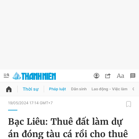
Thời sự
Pháp luật
Dân sinh
Lao động - Việc làm
Quy
QUẢNG CÁO
ĐẶT BÁO
19/05/2024 17:14 GMT+7
Thông tin tài khoản
Bạc Liêu: Thuê đất làm dự
Đổi mật khẩu
Chuyên mục
án đóng tàu cá rồi cho thuê
Tin đã lưu