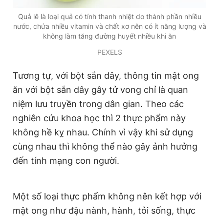
Giấy phép xuất bản số 110/GP - BTTTT cấp ngày 24.3.2020
Quả lê là loại quả có tính thanh nhiệt do thành phần nhiều
© 2003-2026 Bản quyền thuộc về Báo Thanh Niên. Cấm sao
nước, chứa nhiều vitamin và chất xơ nên có ít năng lượng và
chép dưới mọi hình thức nếu không có sự chấp thuận bằng văn
không làm tăng đường huyết nhiều khi ăn
bản. Phát triển bởi ePi Technologies, JSC.
PEXELS
Tương tự, với bột sắn dây, thông tin mật ong
ăn với bột sắn dây gây tử vong chỉ là quan
niệm lưu truyền trong dân gian. Theo các
nghiên cứu khoa học thì 2 thực phẩm này
không hề kỵ nhau. Chính vì vậy khi sử dụng
cùng nhau thì không thể nào gây ảnh hưởng
đến tính mạng con người.
Một số loại thực phẩm không nên kết hợp với
mật ong như đậu nành, hành, tỏi sống, thực