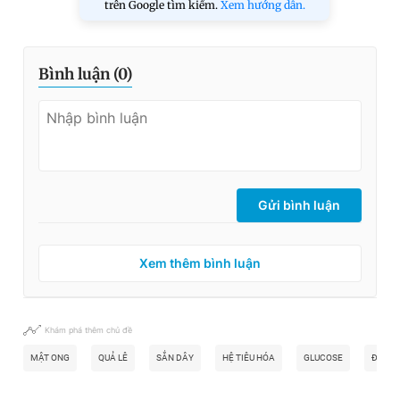
trên Google tìm kiếm.
Xem hướng dẫn.
Bình luận (
0
)
Gửi bình luận
Xem thêm bình luận
Khám phá thêm chủ đề
MẬT ONG
QUẢ LÊ
SẮN DÂY
HỆ TIÊU HÓA
GLUCOSE
ĐƯỜNG