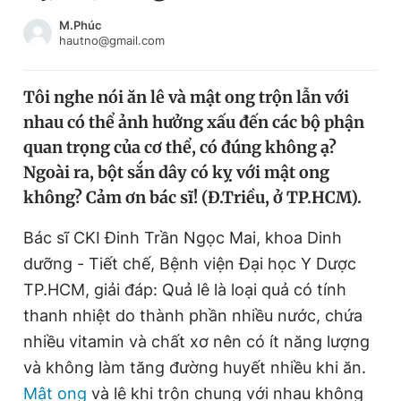
Chuyên mục khác
M.Phúc
Tin đã xem
hautno@gmail.com
Chào ngày mới
Tin 24h
Đăng xuất
Tôi nghe nói ăn lê và mật ong trộn lẫn với
Tin thị trường
Tin 360
nhau có thể ảnh hưởng xấu đến các bộ phận
quan trọng của cơ thể, có đúng không ạ?
Video
Magazine
Ngoài ra, bột sắn dây có kỵ với mật ong
không? Cảm ơn bác sĩ! (
Đ.Triều
, ở TP.HCM).
Bác sĩ CKI Đinh Trần Ngọc Mai, khoa Dinh
Sản phẩm khác
dưỡng - Tiết chế, Bệnh viện Đại học Y Dược
Tiện ích
Bạn cần biết
TP.HCM, giải đáp: Quả lê là loại quả có tính
thanh nhiệt do thành phần nhiều nước, chứa
Thông tin tòa soạn
Liên hệ quảng cáo
nhiều vitamin và chất xơ nên có ít năng lượng
và không làm tăng đường huyết nhiều khi ăn.
Mật ong
và lê khi trộn chung với nhau không