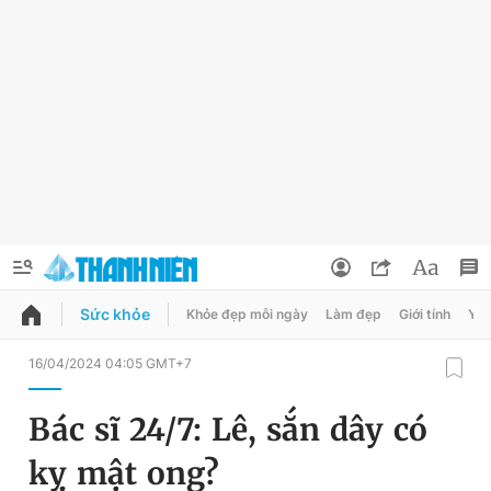
Sức khỏe
Khỏe đẹp mỗi ngày
Làm đẹp
Giới tính
Y t
QUẢNG CÁO
ĐẶT BÁO
16/04/2024 04:05 GMT+7
Thông tin tài khoản
Bác sĩ 24/7: Lê, sắn dây có
Đổi mật khẩu
Chuyên mục
kỵ mật ong?
Tin đã lưu