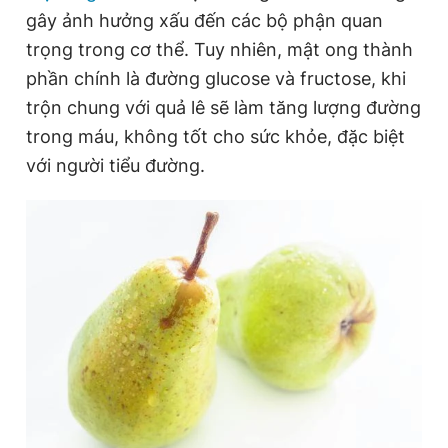
gây ảnh hưởng xấu đến các bộ phận quan
trọng trong cơ thể. Tuy nhiên, mật ong thành
Đọc Thanh Niên trên điện thoại
phần chính là đường glucose và fructose, khi
trộn chung với quả lê sẽ làm tăng lượng đường
trong máu, không tốt cho sức khỏe, đặc biệt
với người tiểu đường.
Theo dõi báo trên
Hotline
Liên hệ quảng cáo
0906 645 777
0908 780 404
Đặt báo
Quảng cáo
RSS
Tòa soạn
Chính sách bảo
Tổng biên tập: Nguyễn Ngọc Toàn
Phó tổng biên tập thường trực: Hải Thành
Phó tổng biên tập: Lâm Hiếu Dũng
Phó tổng biên tập: Trần Việt Hưng
Tổng thư ký tòa soạn: Đức Trung