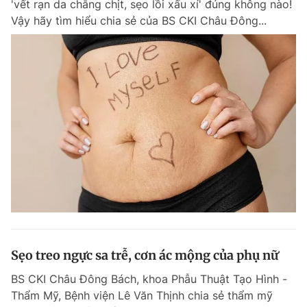
'vết rạn da chằng chịt, sẹo lồi xấu xí' đúng không nào!
Chuyên mục khác
Vậy hãy tìm hiểu chia sẻ của BS CKI Châu Đông...
Tin đã xem
Chào ngày mới
Tin 24h
Đăng xuất
Tin thị trường
Tin 360
Video
Magazine
Sản phẩm khác
Tiện ích
Bạn cần biết
Thông tin tòa soạn
Liên hệ quảng cáo
Sẹo treo ngực sa trễ, cơn ác mộng của phụ nữ
BS CKI Châu Đông Bách, khoa Phẫu Thuật Tạo Hình -
Thẩm Mỹ, Bệnh viện Lê Văn Thịnh chia sẻ thẩm mỹ