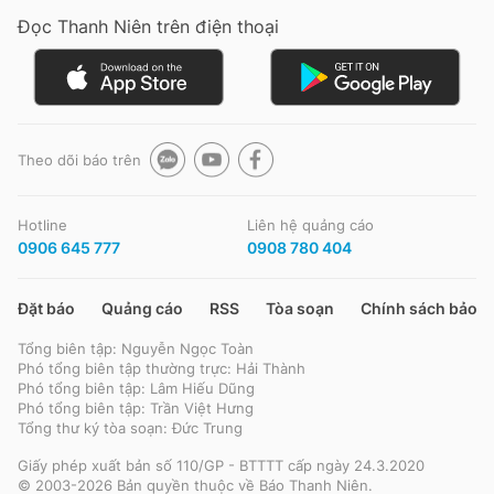
Giấy phép xuất bản số 110/GP - BTTTT cấp ngày 24.3.2020
Đọc Thanh Niên trên điện thoại
© 2003-2026 Bản quyền thuộc về Báo Thanh Niên. Cấm sao chép
dưới mọi hình thức nếu không có sự chấp thuận bằng văn bản.
Phát triển bởi ePi Technologies, JSC.
Theo dõi báo trên
Hotline
Liên hệ quảng cáo
0906 645 777
0908 780 404
Đặt báo
Quảng cáo
RSS
Tòa soạn
Chính sách bảo m
Tổng biên tập: Nguyễn Ngọc Toàn
Phó tổng biên tập thường trực: Hải Thành
Phó tổng biên tập: Lâm Hiếu Dũng
Phó tổng biên tập: Trần Việt Hưng
Tổng thư ký tòa soạn: Đức Trung
Giấy phép xuất bản số 110/GP - BTTTT cấp ngày 24.3.2020
© 2003-2026 Bản quyền thuộc về Báo Thanh Niên.