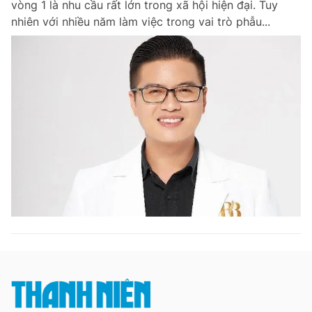
vòng 1 là nhu cầu rất lớn trong xã hội hiện đại. Tuy
nhiên với nhiều năm làm việc trong vai trò phẫu...
Đọc Thanh Niên trên điện thoại
Theo dõi báo trên
Hotline
Liên hệ quảng cáo
0906 645 777
0908 780 404
Đặt báo
Quảng cáo
RSS
Tòa soạn
Chính sách bảo m
Tổng biên tập: Nguyễn Ngọc Toàn
Phó tổng biên tập thường trực: Hải Thành
Phó tổng biên tập: Lâm Hiếu Dũng
Phó tổng biên tập: Trần Việt Hưng
Tổng thư ký tòa soạn: Đức Trung