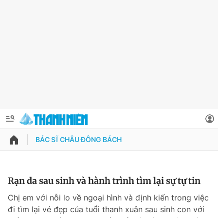
BÁC SĨ CHÂU ĐÔNG BÁCH
QUẢNG CÁO
ĐẶT BÁO
Thông tin tài khoản
Rạn da sau sinh và hành trình tìm lại sự tự tin
Đổi mật khẩu
Chị em với nỗi lo về ngoại hình và định kiến trong việc
Chuyên mục
đi tìm lại vẻ đẹp của tuổi thanh xuân sau sinh con với
Tin đã lưu