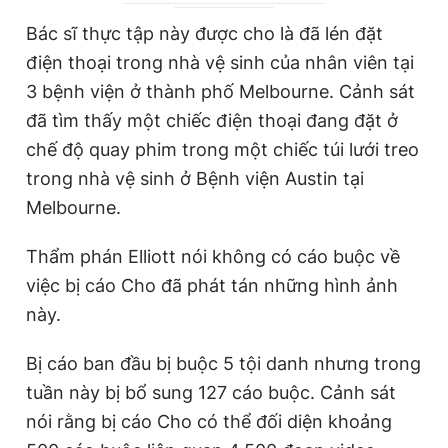
Giấy phép xuất bản số 110/GP - BTTTT cấp ngày 24.3.2020
r
a
Bác sĩ thực tập này được cho là đã lén đặt
© 2003-2026 Bản quyền thuộc về Báo Thanh Niên. Cấm sao
e
t
chép dưới mọi hình thức nếu không có sự chấp thuận bằng văn
điện thoại trong nhà vệ sinh của nhân viên tại
bản. Phát triển bởi ePi Technologies, JSC.
n
i
3 bệnh viện ở thành phố Melbourne. Cảnh sát
t
o
đã tìm thấy một chiếc điện thoại đang đặt ở
T
n
chế độ quay phim trong một chiếc túi lưới treo
i
trong nhà vệ sinh ở Bệnh viện Austin tại
m
Melbourne.
e
Thẩm phán Elliott nói không có cáo buộc về
việc bị cáo Cho đã phát tán những hình ảnh
này.
Bị cáo ban đầu bị buộc 5 tội danh nhưng trong
tuần này bị bổ sung 127 cáo buộc. Cảnh sát
nói rằng bị cáo Cho có thể đối diện khoảng