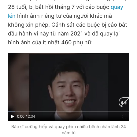
28 tuổi, bị bắt hồi tháng 7 với cáo buộc
quay
lén
hình ảnh riêng tư của người khác mà
Đọc Thanh Niên trên điện thoại
không xin phép. Cảnh sát cáo buộc bị cáo bắt
đầu hành vi này từ năm 2021 và đã quay lại
hình ảnh của ít nhất 460 phụ nữ.
Theo dõi báo trên
Hotline
Liên hệ quảng cáo
0906 645 777
0908 780 404
Đặt báo
Quảng cáo
RSS
Tòa soạn
Chính sách bảo
Tổng biên tập: Nguyễn Ngọc Toàn
Phó tổng biên tập thường trực: Hải Thành
C
0:00
/
D
2:34
Phó tổng biên tập: Lâm Hiếu Dũng
u
u
Bác sĩ cưỡng hiếp và quay phim nhiều bệnh nhân lãnh 24
Phó tổng biên tập: Trần Việt Hưng
năm tù
Tổng thư ký tòa soạn: Đức Trung
r
r