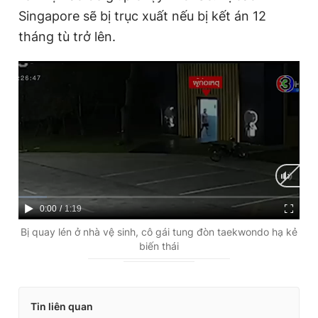
Singapore sẽ bị trục xuất nếu bị kết án 12
tháng tù trở lên.
C
0:00
/
D
1:19
u
u
Bị quay lén ở nhà vệ sinh, cô gái tung đòn taekwondo hạ kẻ
biến thái
r
r
r
a
e
t
Tin liên quan
n
i