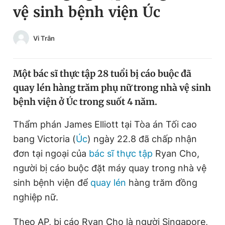
vệ sinh bệnh viện Úc
Chuyên mục khác
Tin đã xem
Chào ngày mới
Tin 24h
Vi Trân
Đăng xuất
Tin thị trường
Tin 360
Một bác sĩ thực tập 28 tuổi bị cáo buộc đã
quay lén hàng trăm phụ nữ trong nhà vệ sinh
Video
Magazine
bệnh viện ở Úc trong suốt 4 năm.
Thẩm phán James Elliott tại Tòa án Tối cao
Sản phẩm khác
bang Victoria (
Úc
) ngày 22.8 đã chấp nhận
Tiện ích
đơn tại ngoại của
bác sĩ thực tập
Bạn cần biết
Ryan Cho,
người bị cáo buộc đặt máy quay trong nhà vệ
sinh bệnh viện để
quay lén
hàng trăm đồng
Thông tin tòa soạn
Liên hệ quảng cáo
nghiệp nữ.
Theo AP, bị cáo Ryan Cho là người Singapore,