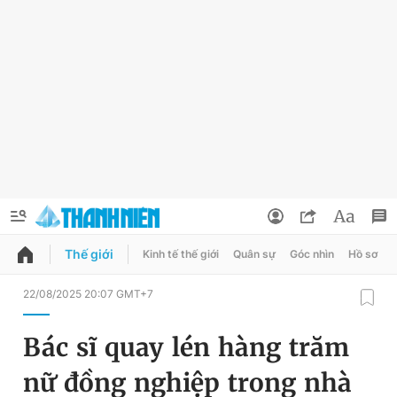
Thế giới
Kinh tế thế giới
Quân sự
Góc nhìn
Hồ sơ
QUẢNG CÁO
ĐẶT BÁO
22/08/2025 20:07 GMT+7
Thông tin tài khoản
Bác sĩ quay lén hàng trăm
Đổi mật khẩu
Chuyên mục
nữ đồng nghiệp trong nhà
Tin đã lưu