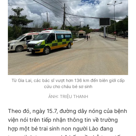
Đọc Thanh Niên trên điện thoại
Theo dõi báo trên
Hotline
Liên hệ quảng cáo
Từ Gia Lai, các bác sĩ vượt hơn 136 km đến biên giới cấp
0906 645 777
0908 780 404
cứu cho cháu bé sơ sinh
ẢNH: TRIỆU THANH
Đặt báo
Quảng cáo
RSS
Tòa soạn
Chính sách bảo
Tổng biên tập: Nguyễn Ngọc Toàn
Theo đó, ngày 15.7, đường dây nóng của bệnh
Phó tổng biên tập thường trực: Hải Thành
viện nói trên tiếp nhận thông tin về trường
Phó tổng biên tập: Lâm Hiếu Dũng
Phó tổng biên tập: Trần Việt Hưng
hợp một bé trai sinh non người Lào đang
Tổng thư ký tòa soạn: Đức Trung