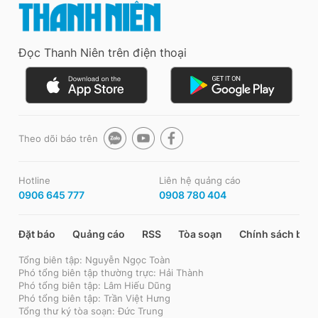
Đọc Thanh Niên trên điện thoại
Theo dõi báo trên
Hotline
Liên hệ quảng cáo
0906 645 777
0908 780 404
Đặt báo
Quảng cáo
RSS
Tòa soạn
Chính sách bảo
Tổng biên tập: Nguyễn Ngọc Toàn
Phó tổng biên tập thường trực: Hải Thành
Phó tổng biên tập: Lâm Hiếu Dũng
Phó tổng biên tập: Trần Việt Hưng
Tổng thư ký tòa soạn: Đức Trung