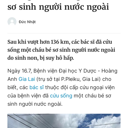
sơ sinh người nước ngoài
Chuyên mục khác
Tin đã xem
Chào ngày mới
Tin 24h
Đức Nhật
Đăng xuất
Tin thị trường
Tin 360
Sau khi vượt hơn 136 km, các bác sĩ đã cứu
sống một cháu bé sơ sinh người nước ngoài
Video
Magazine
do sinh non, bị suy hô hấp.
Ngày 16.7, Bệnh viện Đại học Y Dược - Hoàng
Sản phẩm khác
Anh
Gia Lai
(trụ sở tại P.Pleiku, Gia Lai) cho
Tiện ích
biết, các
bác sĩ
thuộc đội cấp cứu ngoại viện
Bạn cần biết
của bệnh viện đã
cứu sống
một cháu bé sơ
sinh người nước ngoài.
Thông tin tòa soạn
Liên hệ quảng cáo