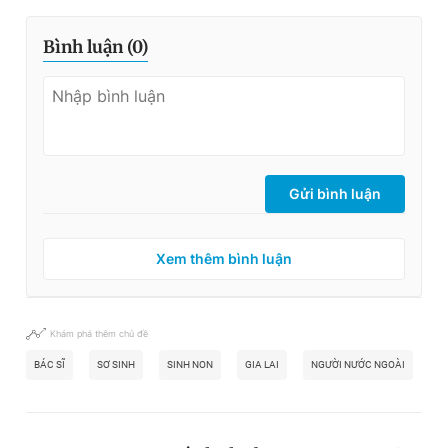
Bình luận (
0
)
Gửi bình luận
Xem thêm bình luận
Khám phá thêm chủ đề
BÁC SĨ
SƠ SINH
SINH NON
GIA LAI
NGƯỜI NƯỚC NGOÀI
C