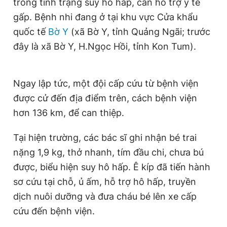
trong tình trạng suy hô hấp, cần hỗ trợ y tế
Giấy phép xuất bản số 110/GP - BTTTT cấp ngày 24.3.2020
gấp. Bệnh nhi đang ở tại khu vực Cửa khẩu
© 2003-2026 Bản quyền thuộc về Báo Thanh Niên. Cấm sao
chép dưới mọi hình thức nếu không có sự chấp thuận bằng văn
quốc tế
Bờ Y
(xã Bờ Y, tỉnh Quảng Ngãi; trước
bản. Phát triển bởi ePi Technologies, JSC.
đây là xã Bờ Y, H.Ngọc Hồi, tỉnh Kon Tum).
Ngay lập tức, một đội cấp cứu từ bệnh viện
được cử đến địa điểm trên, cách bệnh viện
hơn 136 km, để can thiệp.
Tại hiện trường, các bác sĩ ghi nhận bé trai
nặng 1,9 kg, thở nhanh, tím đầu chi, chưa bú
được, biểu hiện suy hô hấp. Ê kíp đã tiến hành
sơ cứu tại chỗ, ủ ấm, hỗ trợ hô hấp, truyền
dịch nuôi dưỡng và đưa cháu bé lên xe cấp
cứu đến bệnh viện.