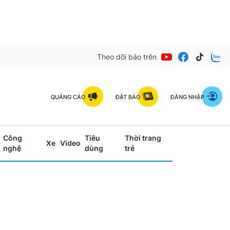
Theo dõi báo trên
QUẢNG CÁO
ĐẶT BÁO
ĐĂNG NHẬP
Công
Tiêu
Thời trang
Xe
Video
nghệ
dùng
trẻ