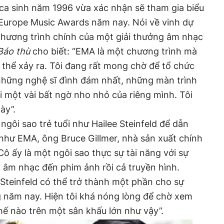
 ca sinh năm 1996 vừa xác nhận sẽ tham gia biểu
 Europe Music Awards năm nay. Nói về vinh dự
chương trình chính của một giải thưởng âm nhạc
Báo thù
cho biết: “EMA là một chương trình mà
ó thể xảy ra. Tôi đang rất mong chờ để tổ chức
những nghệ sĩ đình đám nhất, những màn trình
i một vài bất ngờ nho nhỏ của riêng mình. Tôi
ày”.
gôi sao trẻ tuổi như Hailee Steinfeld để dẫn
ỡ như EMA, ông Bruce Gillmer, nhà sản xuất chính
ô ấy là một ngôi sao thực sự tài năng với sự
c âm nhạc đến phim ảnh rồi cả truyền hình.
e Steinfeld có thể trở thành một phần cho sự
g năm nay. Hiện tôi khá nóng lòng để chờ xem
hế nào trên một sân khấu lớn như vậy”.