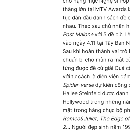
cho hạng mục Nghệ sĩ Pop 
thắng lớn tại MTV Awards l
tục dẫn đầu danh sách đề c
nhau. Theo sau chủ nhân h
Post Malone
với 5 đề cử. L
vào ngày 4.11 tại Tây Ban 
Sau khi hoàn thành vai trò 
chuẩn bị cho màn ra mắt 
từng được đề cử giải Quả c
với tư cách là diễn viên đ
Spider-verse
dự kiến công 
Hailee Steinfeld được đánh g
Hollywood trong những năm
mặt trong hàng chục bộ ph
Romeo&Juliet, The Edge of s
2…
Người đẹp sinh năm 199