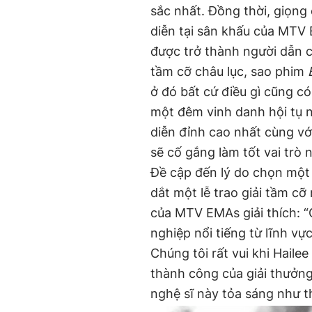
sắc nhất. Đồng thời, giọng
diễn tại sân khấu của MTV
được trở thành người dẫn 
tầm cỡ châu lục, sao phim
ở đó bất cứ điều gì cũng c
một đêm vinh danh hội tụ 
diễn đỉnh cao nhất cùng vớ
sẽ cố gắng làm tốt vai trò n
Đề cập đến lý do chọn một n
dắt một lễ trao giải tầm c
của MTV EMAs giải thích: “C
nghiệp nổi tiếng từ lĩnh vự
Chúng tôi rất vui khi Haile
thành công của giải thưởn
nghệ sĩ này tỏa sáng như t