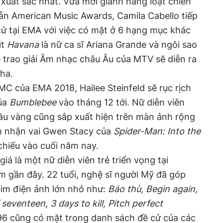
xuất sắc nhất. Vừa mới giành hàng loạt chiến
ẫn American Music Awards, Camila Cabello tiếp
ử tại EMA với việc có mặt ở 6 hạng mục khác
it
Havana
là nữ ca sĩ Ariana Grande và ngôi sao
ễ trao giải Âm nhạc châu Âu của MTV sẽ diễn ra
Nha.
MC của EMA 2018, Hailee Steinfeld sẽ rục rịch
của
Bumblebee
vào tháng 12 tới. Nữ diễn viên
ầu vàng cũng sắp xuất hiện trên màn ảnh rộng
ảm nhận vai Gwen Stacy của
Spider-Man: Into the
chiếu vào cuối năm nay.
iá là một nữ diễn viên trẻ triển vọng tại
 gần đây. 22 tuổi, nghệ sĩ người Mỹ đã góp
im điện ảnh lớn nhỏ như:
Báo thù, Begin again,
eventeen, 3 days to kill, Pitch perfect
6 cũng có mặt trong danh sách đề cử của các