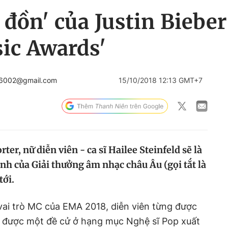
n đồn' của Justin Biebe
ic Awards'
n6002@gmail.com
15/10/2018 12:13 GMT+7
r, nữ diễn viên - ca sĩ Hailee Steinfeld sẽ là
nh của Giải thưởng âm nhạc châu Âu (gọi tắt là
tới.
vai trò MC của EMA 2018, diễn viên từng được
n được một đề cử ở hạng mục Nghệ sĩ Pop xuất