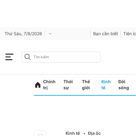
Thứ Sáu, 7/8/2026
Bạn cần biết
Tiện í
Chính
Thời
Thế
Kinh
Đời
trị
sự
giới
tế
sống
Kinh tế
Địa ốc