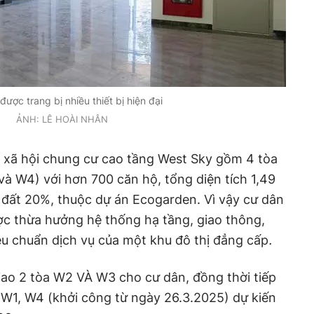
được trang bị nhiều thiết bị hiện đại
ẢNH: LÊ HOÀI NHÂN
 xã hội chung cư cao tầng West Sky gồm 4 tòa
à W4) với hơn 700 căn hộ, tổng diện tích 1,49
 đất 20%, thuộc dự án Ecogarden. Vì vậy cư dân
ợc thừa hưởng hệ thống hạ tầng, giao thông,
iêu chuẩn dịch vụ của một khu đô
thị đẳng cấp
.
iao 2 tòa W2 VÀ W3 cho cư dân, đồng thời tiếp
a W1, W4 (khởi công từ ngày 26.3.2025) dự kiến