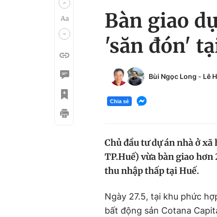
Bàn giao dự
'săn đón' t
Bùi Ngọc Long
-
Lê 
Chia sẻ
Chủ đầu tư dự án nhà ở xã
TP.Huế) vừa bàn giao hơn 
thu nhập thấp tại Huế.
Ngày 27.5, tại khu phức hợ
bất động sản Cotana Capita