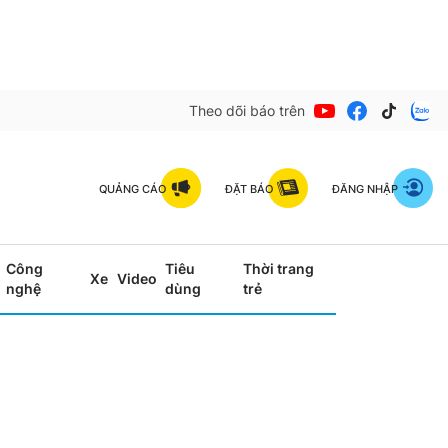
Theo dõi báo trên
QUẢNG CÁO
ĐẶT BÁO
ĐĂNG NHẬP
Công
Tiêu
Thời trang
Xe
Video
nghệ
dùng
trẻ