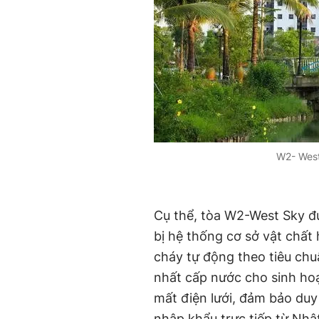
W2- West
Cụ thể, tòa W2-West Sky đ
bị hệ thống cơ sở vật chấ
cháy tự động theo tiêu chu
nhất cấp nước cho sinh hoạ
mất điện lưới, đảm bảo duy
nhập khẩu trực tiếp từ Nhật