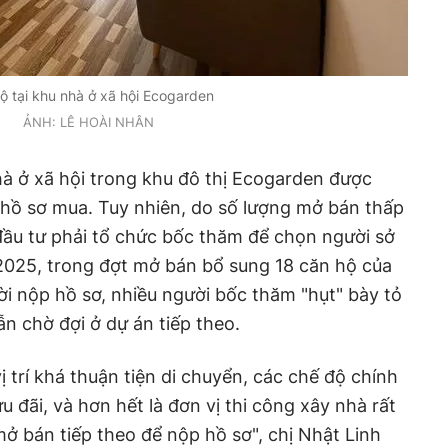
ộ tại khu nhà ở xã hội Ecogarden
ẢNH: LÊ HOÀI NHÂN
hà ở xã hội trong khu đô thị Ecogarden được
 hồ sơ mua. Tuy nhiên, do số lượng mở bán thấp
ầu tư phải tổ chức bốc thăm để chọn người sở
2025, trong đợt mở bán bổ sung 18 căn hộ của
i nộp hồ sơ, nhiều người bốc thăm "hụt" bày tỏ
ẫn chờ đợi ở dự án tiếp theo.
ị trí khá thuận tiện di chuyển, các chế độ chính
 đãi, và hơn hết là đơn vị thi công xây nhà rất
mở bán tiếp theo để nộp hồ sơ", chị Nhật Linh