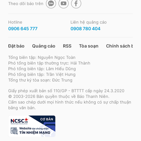
Theo dõi báo trên
Hotline
Liên hệ quảng cáo
0906 645 777
0908 780 404
Đặt báo
Quảng cáo
RSS
Tòa soạn
Chính sách bảo
Tổng biên tập: Nguyễn Ngọc Toàn
Phó tổng biên tập thường trực: Hải Thành
Phó tổng biên tập: Lâm Hiếu Dũng
Phó tổng biên tập: Trần Việt Hưng
Tổng thư ký tòa soạn: Đức Trung
Giấy phép xuất bản số 110/GP - BTTTT cấp ngày 24.3.2020
© 2003-2026 Bản quyền thuộc về Báo Thanh Niên.
Cấm sao chép dưới mọi hình thức nếu không có sự chấp thuận
bằng văn bản.