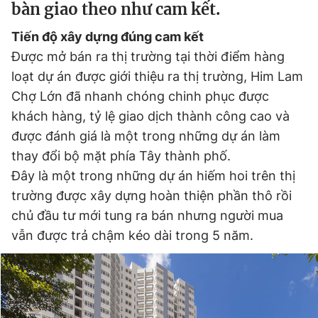
bàn giao theo như cam kết.
Tiến độ xây dựng đúng cam kết
Đọc Thanh Niên trên điện thoại
Được mở bán ra thị trường tại thời điểm hàng
loạt dự án được giới thiệu ra thị trường, Him Lam
Chợ Lớn đã nhanh chóng chinh phục được
khách hàng, tỷ lệ giao dịch thành công cao và
được đánh giá là một trong những dự án làm
Theo dõi báo trên
thay đổi bộ mặt phía Tây thành phố.
Đây là một trong những dự án hiếm hoi trên thị
Hotline
Liên hệ quảng cáo
0906 645 777
0908 780 404
trường được xây dựng hoàn thiện phần thô rồi
chủ đầu tư mới tung ra bán nhưng người mua
Đặt báo
Quảng cáo
RSS
Tòa soạn
Chính sách bảo
vẫn được trả chậm kéo dài trong 5 năm.
Tổng biên tập: Nguyễn Ngọc Toàn
Phó tổng biên tập thường trực: Hải Thành
Phó tổng biên tập: Lâm Hiếu Dũng
Phó tổng biên tập: Trần Việt Hưng
Tổng thư ký tòa soạn: Đức Trung