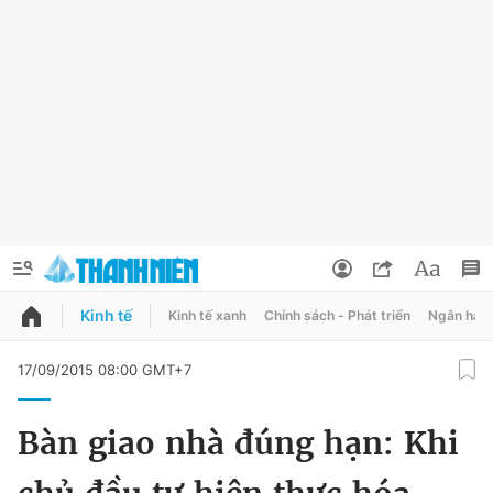
Kinh tế
Kinh tế xanh
Chính sách - Phát triển
Ngân hàn
QUẢNG CÁO
ĐẶT BÁO
17/09/2015 08:00 GMT+7
Thông tin tài khoản
Bàn giao nhà đúng hạn: Khi
Đổi mật khẩu
Chuyên mục
Tin đã lưu