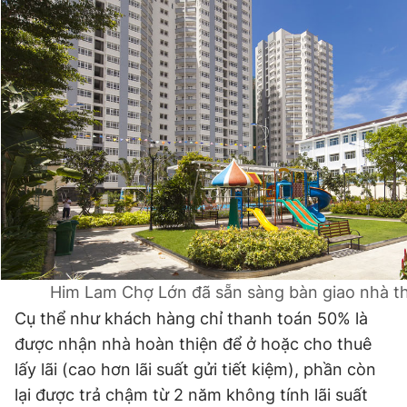
Giấy phép xuất bản số 110/GP - BTTTT cấp ngày 24.3.2020
© 2003-2026 Bản quyền thuộc về Báo Thanh Niên. Cấm sao
chép dưới mọi hình thức nếu không có sự chấp thuận bằng văn
bản. Phát triển bởi ePi Technologies, JSC.
Him Lam Chợ Lớn đã sẵn sàng bàn giao nhà t
Cụ thể như khách hàng chỉ thanh toán 50% là
được nhận nhà hoàn thiện để ở hoặc cho thuê
lấy lãi (cao hơn lãi suất gửi tiết kiệm), phần còn
lại được trả chậm từ 2 năm không tính lãi suất