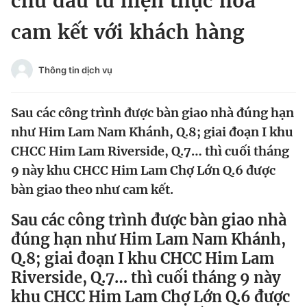
chủ đầu tư hiện thực hóa
Chuyên mục khác
cam kết với khách hàng
Tin đã xem
Chào ngày mới
Tin 24h
Đăng xuất
Thông tin dịch vụ
Tin thị trường
Tin 360
Sau các công trình được bàn giao nhà đúng hạn
Video
Magazine
như Him Lam Nam Khánh, Q.8; giai đoạn I khu
CHCC Him Lam Riverside, Q.7… thì cuối tháng
9 này khu CHCC Him Lam Chợ Lớn Q.6 được
Sản phẩm khác
bàn giao theo như cam kết.
Tiện ích
Bạn cần biết
Sau các công trình được bàn giao nhà
đúng hạn như Him Lam Nam Khánh,
Thông tin tòa soạn
Liên hệ quảng cáo
Q.8; giai đoạn I khu CHCC Him Lam
Riverside, Q.7… thì cuối tháng 9 này
khu CHCC Him Lam Chợ Lớn Q.6 được