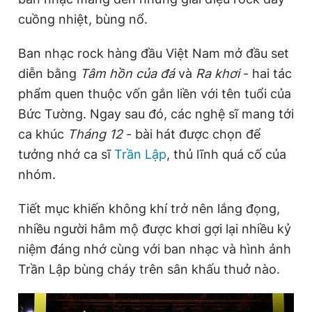
Giấy phép xuất bản số 110/GP - BTTTT cấp ngày 24.3.2020
cuồng nhiệt, bùng nổ.
© 2003-2026 Bản quyền thuộc về Báo Thanh Niên. Cấm sao
chép dưới mọi hình thức nếu không có sự chấp thuận bằng văn
bản. Phát triển bởi ePi Technologies, JSC.
Ban nhạc rock hàng đầu Việt Nam mở đầu set
diễn bằng
Tâm hồn của đá
và
Ra khơi
- hai tác
phẩm quen thuộc vốn gắn liền với tên tuổi của
Bức Tường. Ngay sau đó, các nghệ sĩ mang tới
ca khúc
Tháng 12
- bài hát được chọn để
tưởng nhớ ca sĩ
Trần Lập
, thủ lĩnh quá cố của
nhóm.
Tiết mục khiến không khí trở nên lắng đọng,
nhiều người hâm mộ được khơi gợi lại nhiều kỷ
niệm đáng nhớ cùng với ban nhạc và hình ảnh
Trần Lập bùng cháy trên sân khấu thuở nào.