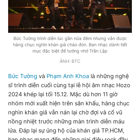
Đọc Thanh Niên trên điện thoại
Bức Tường trình diễn lúc gần nửa đêm nhưng vẫn được
hàng chục nghìn khán giả chào đón. Ban nhạc dành tiết
mục đặc biệt để tưởng nhớ Trần Lập
Theo dõi báo trên
ẢNH: BTC
Bức Tường
và
Phạm Anh Khoa
là những nghệ
Hotline
Liên hệ quảng cáo
0906 645 777
0908 780 404
sĩ trình diễn cuối cùng tại lễ hội âm nhạc Hozo
2024 khép lại tối 15.12. Mặc dù hơn 11 giờ
Đặt báo
Quảng cáo
RSS
Tòa soạn
Chính sách bảo
nhóm mới xuất hiện trên sân khấu, hàng chục
nghìn khán giả vẫn nán lại chờ đợi và cổ vũ
Tổng biên tập: Nguyễn Ngọc Toàn
Phó tổng biên tập thường trực: Hải Thành
nồng nhiệt trước những màn trình diễn máu
Phó tổng biên tập: Lâm Hiếu Dũng
lửa. Đáp lại sự ủng hộ của khán giả TP.HCM,
Phó tổng biên tập: Trần Việt Hưng
Tổng thư ký tòa soạn: Đức Trung
ban nhạc mang đến những giai điệu rock đầy