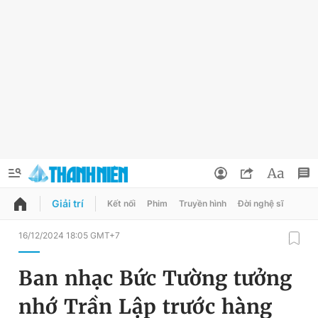
Giải trí
Kết nối
Phim
Truyền hình
Đời nghệ sĩ
QUẢNG CÁO
ĐẶT BÁO
16/12/2024 18:05 GMT+7
Thông tin tài khoản
Ban nhạc Bức Tường tưởng
Đổi mật khẩu
Chuyên mục
nhớ Trần Lập trước hàng
Tin đã lưu