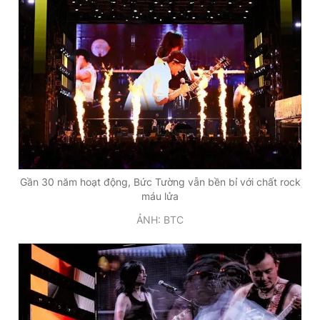
Gần 30 năm hoạt động, Bức Tường vẫn bền bỉ với chất rock
máu lửa
ẢNH: BTC