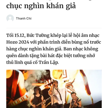
chục nghìn khán giả
Chuyên mục khác
Tin đã xem
Chào ngày mới
Tin 24h
Thanh Chi
Đăng xuất
Tin thị trường
Tin 360
Tối 15.12, Bức Tường khép lại lễ hội âm nhạc
Hozo 2024 với phần trình diễn bùng nổ trước
Video
Magazine
hàng chục nghìn khán giả. Ban nhạc không
quên dành tặng bài hát đặc biệt tưởng nhớ
thủ lĩnh quá cố Trần Lập.
Sản phẩm khác
Tiện ích
Bạn cần biết
Thông tin tòa soạn
Liên hệ quảng cáo