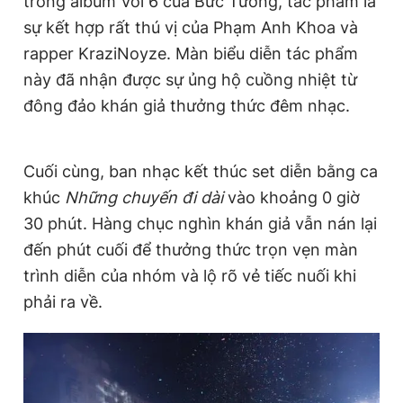
trong album Vol 6 của Bức Tường, tác phẩm là
sự kết hợp rất thú vị của Phạm Anh Khoa và
rapper KraziNoyze. Màn biểu diễn tác phẩm
này đã nhận được sự ủng hộ cuồng nhiệt từ
đông đảo khán giả thưởng thức đêm nhạc.
Cuối cùng, ban nhạc kết thúc set diễn bằng ca
khúc
Những chuyến đi dài
vào khoảng 0 giờ
30 phút. Hàng chục nghìn khán giả vẫn nán lại
đến phút cuối để thưởng thức trọn vẹn màn
trình diễn của nhóm và lộ rõ vẻ tiếc nuối khi
phải ra về.