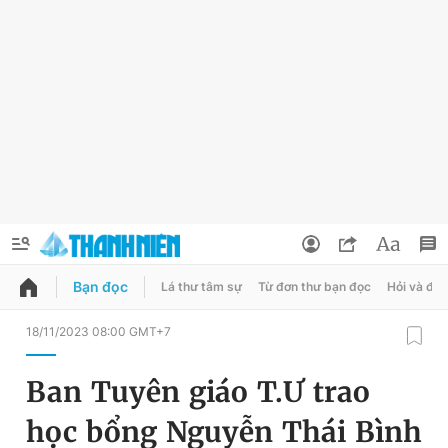
Bạn đọc
Lá thư tâm sự
Từ đơn thư bạn đọc
Hỏi và đá
QUẢNG CÁO
ĐẶT BÁO
18/11/2023 08:00 GMT+7
Thông tin tài khoản
Ban Tuyên giáo T.Ư trao
Đổi mật khẩu
Chuyên mục
học bổng Nguyễn Thái Bình
Tin đã lưu