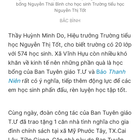
bổng Nguyễn Thái Bình cho học sinh Trường tiểu học
Giấy phép xuất bản số 110/GP - BTTTT cấp ngày 24.3.2020
Nguyễn Thị Tốt
© 2003-2026 Bản quyền thuộc về Báo Thanh Niên. Cấm sao
chép dưới mọi hình thức nếu không có sự chấp thuận bằng văn
BẮC BÌNH
bản. Phát triển bởi ePi Technologies, JSC.
Thầy Huỳnh Minh Do, Hiệu trưởng Trường tiểu
học Nguyễn Thị Tốt, cho biết trường có 20 lớp
với 574 học sinh. Xã Vĩnh Hựu còn nhiều khó
khăn về kinh tế nên những phần quà là học
bổng của Ban Tuyên giáo T.Ư và
Báo
Thanh
Niên
rất có ý nghĩa, tiếp thêm động lực để các
em học sinh phấn đấu, rèn luyện học tập tốt.
Cùng ngày, đoàn công tác của Ban Tuyên giáo
T.Ư đã trao tặng 1 căn nhà tình nghĩa cho gia
đình chính sách tại xã Mỹ Phước Tây, TX.Cai
Lậy, Tiền Giang. Căn nhà này do Ban Tuyên