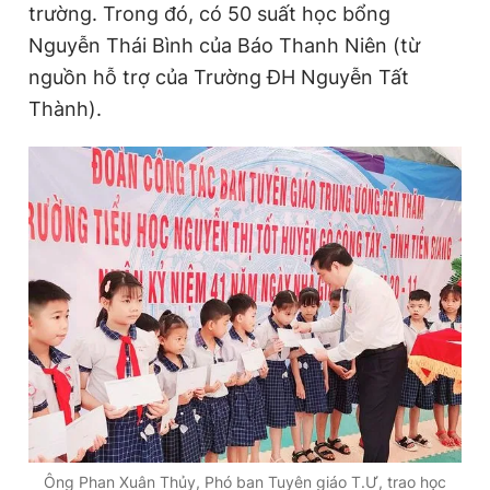
trường. Trong đó, có 50 suất học bổng
Nguyễn Thái Bình của Báo Thanh Niên (từ
nguồn hỗ trợ của Trường ĐH Nguyễn Tất
Đọc Thanh Niên trên điện thoại
Thành).
Theo dõi báo trên
Hotline
Liên hệ quảng cáo
0906 645 777
0908 780 404
Đặt báo
Quảng cáo
RSS
Tòa soạn
Chính sách bảo
Tổng biên tập: Nguyễn Ngọc Toàn
Phó tổng biên tập thường trực: Hải Thành
Phó tổng biên tập: Lâm Hiếu Dũng
Phó tổng biên tập: Trần Việt Hưng
Tổng thư ký tòa soạn: Đức Trung
Ông Phan Xuân Thủy, Phó ban Tuyên giáo T.Ư, trao học