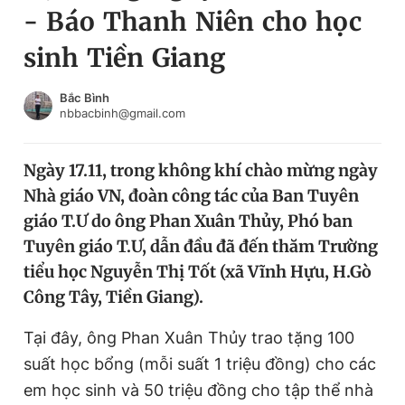
- Báo Thanh Niên cho học
Chuyên mục khác
Tin đã xem
sinh Tiền Giang
Chào ngày mới
Tin 24h
Đăng xuất
Bắc Bình
nbbacbinh@gmail.com
Tin thị trường
Tin 360
Ngày 17.11, trong không khí chào mừng ngày
Video
Magazine
Nhà giáo VN, đoàn công tác của Ban Tuyên
giáo T.Ư do ông Phan Xuân Thủy, Phó ban
Sản phẩm khác
Tuyên giáo T.Ư, dẫn đầu đã đến thăm Trường
tiểu học Nguyễn Thị Tốt (xã Vĩnh Hựu, H.Gò
Tiện ích
Bạn cần biết
Công Tây, Tiền Giang).
Thông tin tòa soạn
Liên hệ quảng cáo
Tại đây, ông Phan Xuân Thủy trao tặng 100
suất học bổng (mỗi suất 1 triệu đồng) cho các
em học sinh và 50 triệu đồng cho tập thể nhà