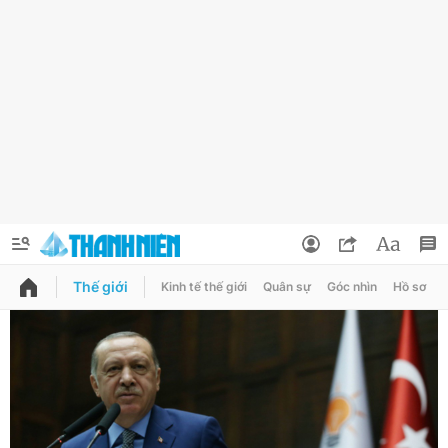
Thế giới
Kinh tế thế giới
Quân sự
Góc nhìn
Hồ sơ
QUẢNG CÁO
ĐẶT BÁO
Thông tin tài khoản
Đổi mật khẩu
Chuyên mục
Tin đã lưu