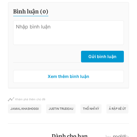
Bình luận (
0
)
Gửi bình luận
Xem thêm bình luận
Khám phá thêm chủ đề
JAMAL KHASHOGGI
JUSTIN TRUDEAU
THỔ NHĨ KỲ
Ả RẬP XÊ ÚT