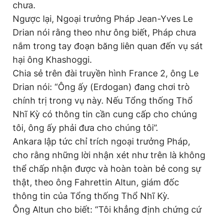
chưa.
Giấy phép xuất bản số 110/GP - BTTTT cấp ngày 24.3.2020
Ngược lại, Ngoại trưởng Pháp Jean-Yves Le
© 2003-2026 Bản quyền thuộc về Báo Thanh Niên. Cấm sao
chép dưới mọi hình thức nếu không có sự chấp thuận bằng văn
Drian nói rằng theo như ông biết, Pháp chưa
bản. Phát triển bởi ePi Technologies, JSC.
nắm trong tay đoạn băng liên quan đến vụ sát
hại ông Khashoggi.
Chia sẻ trên đài truyền hình France 2, ông Le
Drian nói: “Ông ấy (Erdogan) đang chơi trò
chính trị trong vụ này. Nếu Tổng thống Thổ
Nhĩ Kỳ có thông tin cần cung cấp cho chúng
tôi, ông ấy phải đưa cho chúng tôi”.
Ankara lập tức chỉ trích ngoại trưởng Pháp,
cho rằng những lời nhận xét như trên là không
thể chấp nhận được và hoàn toàn bẻ cong sự
thật, theo ông Fahrettin Altun, giám đốc
thông tin của Tổng thống Thổ Nhĩ Kỳ.
Ông Altun cho biết: “Tôi khẳng định chứng cứ