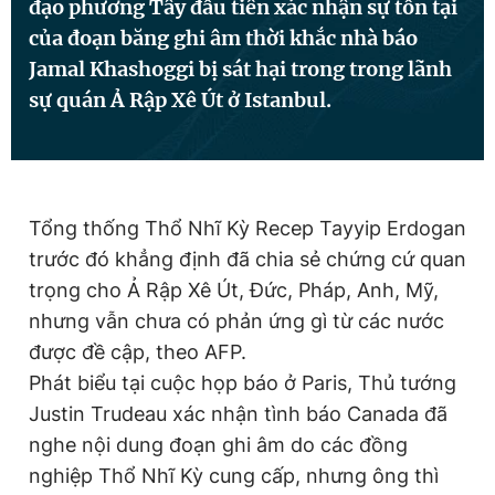
đạo phương Tây đầu tiên xác nhận sự tồn tại
của đoạn băng ghi âm thời khắc nhà báo
Jamal Khashoggi bị sát hại trong trong lãnh
Đọc Thanh Niên trên điện thoại
sự quán Ả Rập Xê Út ở Istanbul.
Theo dõi báo trên
Tổng thống Thổ Nhĩ Kỳ Recep Tayyip Erdogan
trước đó khẳng định đã chia sẻ chứng cứ quan
Hotline
Liên hệ quảng cáo
trọng cho Ả Rập Xê Út, Đức, Pháp, Anh, Mỹ,
0906 645 777
0908 780 404
nhưng vẫn chưa có phản ứng gì từ các nước
được đề cập, theo AFP.
Đặt báo
Quảng cáo
RSS
Tòa soạn
Chính sách bảo
Phát biểu tại cuộc họp báo ở Paris, Thủ tướng
Tổng biên tập: Nguyễn Ngọc Toàn
Justin Trudeau xác nhận tình báo Canada đã
Phó tổng biên tập thường trực: Hải Thành
Phó tổng biên tập: Lâm Hiếu Dũng
nghe nội dung đoạn ghi âm do các đồng
Phó tổng biên tập: Trần Việt Hưng
nghiệp Thổ Nhĩ Kỳ cung cấp, nhưng ông thì
Tổng thư ký tòa soạn: Đức Trung