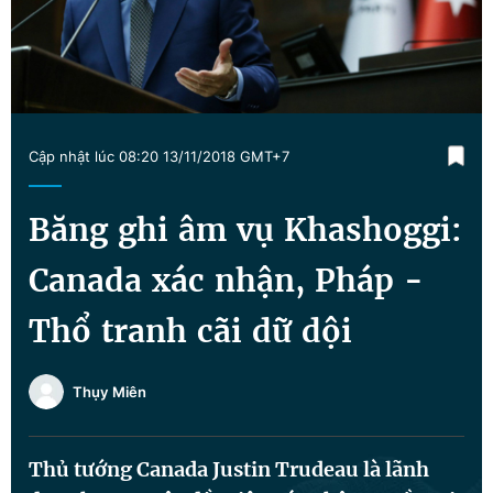
Chuyên mục khác
Tin đã xem
Chào ngày mới
Tin 24h
Đăng xuất
Tin thị trường
Tin 360
Cập nhật lúc 08:20 13/11/2018 GMT+7
Video
Magazine
Băng ghi âm vụ Khashoggi:
Canada xác nhận, Pháp -
Sản phẩm khác
Thổ tranh cãi dữ dội
Tiện ích
Bạn cần biết
Thụy Miên
Thông tin tòa soạn
Liên hệ quảng cáo
Thủ tướng Canada Justin Trudeau là lãnh