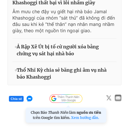
Khashoggi thất bại vì lỗi nhầm giày
Âm mưu che đậy vụ giết hại nhà báo Jamal
Khashoggi của nhóm “sát thủ” đã không đi đến
đâu sau khi kẻ “thế thân” nạn nhân mang nhầm
giày, theo một nguồn tin ngoại giao.
Ả Rập Xê Út bị tố cử người xóa bằng
chứng vụ sát hại nhà báo
Thổ Nhĩ Kỳ chia sẻ băng ghi âm vụ nhà
báo Khashoggi
Chia sẻ
Chọn Báo
Thanh Niên
làm
nguồn ưu tiên
trên Google tìm kiếm.
Xem hướng dẫn.