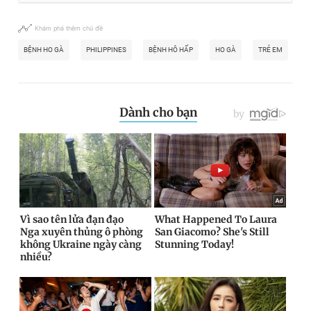
Khám phá thêm chủ đề
BỆNH HO GÀ
PHILIPPINES
BỆNH HÔ HẤP
HO GÀ
TRẺ EM