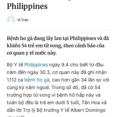
Philippines
Chuyên mục khác
Tin đã xem
Chào ngày mới
Tin 24h
Vi Trân
Đăng xuất
Tin thị trường
Tin 360
Bệnh ho gà đang lây lan tại Philippines và đã
khiến 54 trẻ em tử vong, theo cảnh báo của
Video
Magazine
cơ quan y tế nước này.
Bộ Y tế
Philippines
ngày 9.4 cho biết từ đầu
Sản phẩm khác
năm đến ngày 30.3, cơ quan này đã ghi nhận
Tiện ích
1.112 ca
bệnh ho gà
, cao hơn gần 34 lần so với
Bạn cần biết
cùng kỳ năm ngoái. Trong số đó, đã có 54
trường hợp tử vong vì bệnh hô hấp này và
Thông tin tòa soạn
Liên hệ quảng cáo
toàn bộ đều là trẻ em dưới 5 tuổi, Tân Hoa xã
dẫn lời Trợ lý Bộ trưởng Y tế Albert Domingo