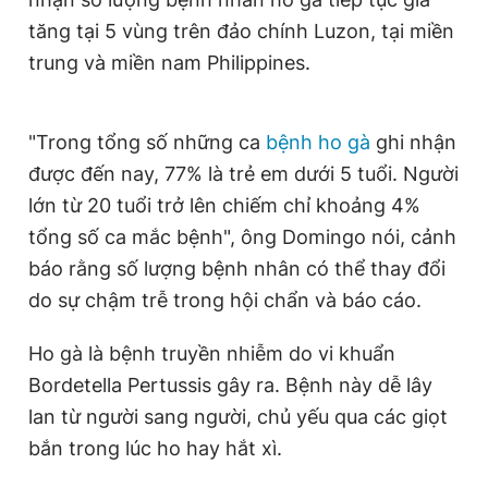
Giấy phép xuất bản số 110/GP - BTTTT cấp ngày 24.3.2020
tăng tại 5 vùng trên đảo chính Luzon, tại miền
© 2003-2026 Bản quyền thuộc về Báo Thanh Niên. Cấm sao
chép dưới mọi hình thức nếu không có sự chấp thuận bằng văn
trung và miền nam Philippines.
bản. Phát triển bởi ePi Technologies, JSC.
"Trong tổng số những ca
bệnh ho gà
ghi nhận
được đến nay, 77% là trẻ em dưới 5 tuổi. Người
lớn từ 20 tuổi trở lên chiếm chỉ khoảng 4%
tổng số ca mắc bệnh", ông Domingo nói, cảnh
báo rằng số lượng bệnh nhân có thể thay đổi
do sự chậm trễ trong hội chẩn và báo cáo.
Ho gà là bệnh truyền nhiễm do vi khuẩn
Bordetella Pertussis gây ra. Bệnh này dễ lây
lan từ người sang người, chủ yếu qua các giọt
bắn trong lúc ho hay hắt xì.