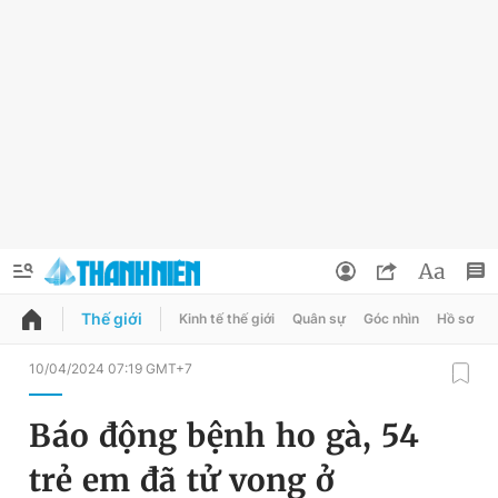
Thế giới
Kinh tế thế giới
Quân sự
Góc nhìn
Hồ sơ
QUẢNG CÁO
ĐẶT BÁO
10/04/2024 07:19 GMT+7
Thông tin tài khoản
Báo động bệnh ho gà, 54
Đổi mật khẩu
Chuyên mục
trẻ em đã tử vong ở
Tin đã lưu