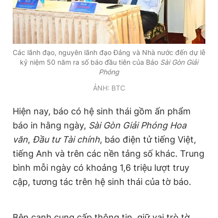
Giấy phép xuất bản số 110/GP - BTTTT cấp ngày 24.3.2020
© 2003-2026 Bản quyền thuộc về Báo Thanh Niên. Cấm sao
chép dưới mọi hình thức nếu không có sự chấp thuận bằng văn
bản. Phát triển bởi ePi Technologies, JSC.
Các lãnh đạo, nguyên lãnh đạo Đảng và Nhà nước đến dự lễ
kỷ niệm 50 năm ra số báo đầu tiên của Báo
Sài Gòn Giải
Phóng
ẢNH: BTC
Hiện nay, báo có hệ sinh thái gồm ấn phẩm
báo in hằng ngày,
Sài Gòn Giải Phóng Hoa
văn
,
Đầu tư Tài chính
, báo điện tử tiếng Việt,
tiếng Anh và trên các nền tảng số khác. Trung
bình mỗi ngày có khoảng 1,6 triệu lượt truy
cập, tương tác trên hệ sinh thái của tờ báo.
Bên cạnh cung cấp thông tin, giữ vai trò tờ