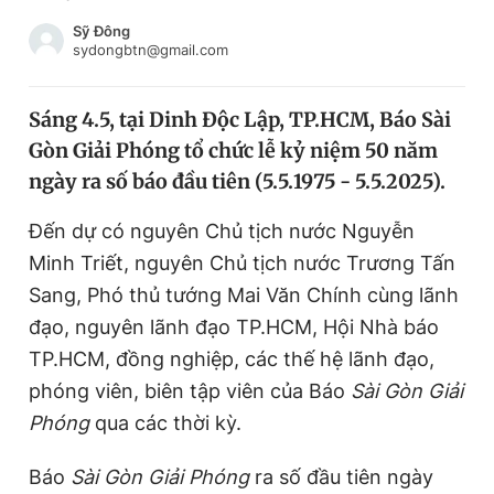
Chuyên mục khác
Sỹ Đông
Tin đã xem
sydongbtn@gmail.com
Chào ngày mới
Tin 24h
Đăng xuất
Sáng 4.5, tại Dinh Độc Lập, TP.HCM, Báo Sài
Tin thị trường
Tin 360
Gòn Giải Phóng tổ chức lễ kỷ niệm 50 năm
ngày ra số báo đầu tiên (5.5.1975 - 5.5.2025).
Video
Magazine
Đến dự có nguyên Chủ tịch nước Nguyễn
Minh Triết, nguyên Chủ tịch nước Trương Tấn
Sản phẩm khác
Sang, Phó thủ tướng Mai Văn Chính cùng lãnh
đạo, nguyên lãnh đạo TP.HCM, Hội Nhà báo
Tiện ích
Bạn cần biết
TP.HCM, đồng nghiệp, các thế hệ lãnh đạo,
phóng viên, biên tập viên của Báo
Sài Gòn Giải
Thông tin tòa soạn
Liên hệ quảng cáo
Phóng
qua các thời kỳ.
Báo
Sài Gòn Giải Phóng
ra số đầu tiên ngày