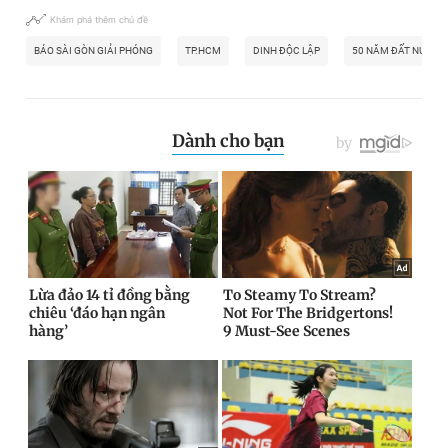
Khám phá thêm chủ đề
BÁO SÀI GÒN GIẢI PHÓNG
TP.HCM
DINH ĐỘC LẬP
50 NĂM ĐẤT NƯỚC 