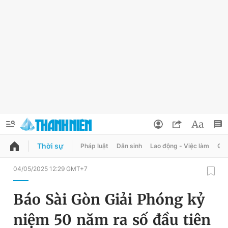
Thời sự
Pháp luật
Dân sinh
Lao động - Việc làm
Quy
QUẢNG CÁO
ĐẶT BÁO
04/05/2025 12:29 GMT+7
Thông tin tài khoản
Báo Sài Gòn Giải Phóng kỷ
Đổi mật khẩu
Chuyên mục
niệm 50 năm ra số đầu tiên
Tin đã lưu