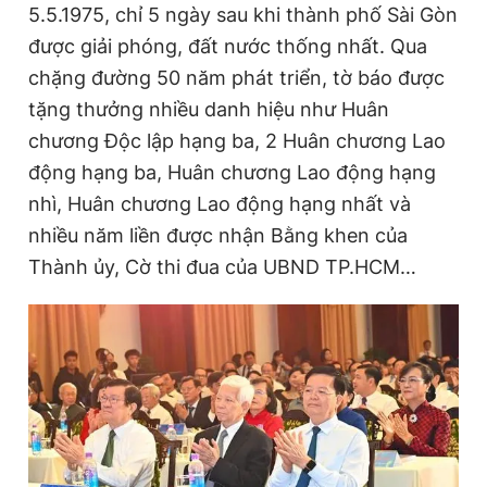
5.5.1975, chỉ 5 ngày sau khi thành phố Sài Gòn
được giải phóng, đất nước thống nhất. Qua
chặng đường 50 năm phát triển, tờ báo được
Đọc Thanh Niên trên điện thoại
tặng thưởng nhiều danh hiệu như Huân
chương Độc lập hạng ba, 2 Huân chương Lao
động hạng ba, Huân chương Lao động hạng
nhì, Huân chương Lao động hạng nhất và
Theo dõi báo trên
nhiều năm liền được nhận Bằng khen của
Thành ủy, Cờ thi đua của UBND TP.HCM…
Hotline
Liên hệ quảng cáo
0906 645 777
0908 780 404
Đặt báo
Quảng cáo
RSS
Tòa soạn
Chính sách bảo
Tổng biên tập: Nguyễn Ngọc Toàn
Phó tổng biên tập thường trực: Hải Thành
Phó tổng biên tập: Lâm Hiếu Dũng
Phó tổng biên tập: Trần Việt Hưng
Tổng thư ký tòa soạn: Đức Trung