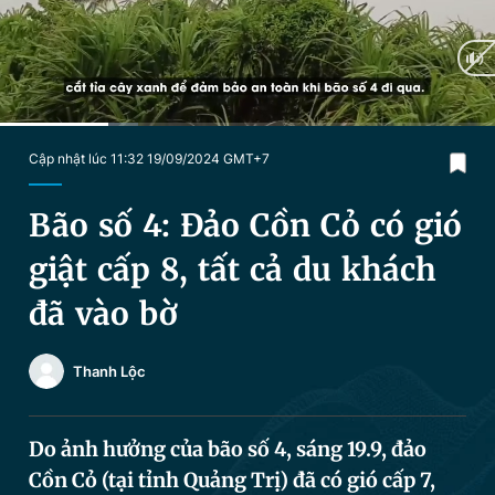
Chuyên mục khác
Tin đã xem
Chào ngày mới
Tin 24h
Đăng xuất
Tin thị trường
Tin 360
Current
0:24
/
Duration
1:49
Cập nhật lúc 11:32 19/09/2024 GMT+7
Time
Video
Magazine
Bão số 4: Đảo Cồn Cỏ có gió
giật cấp 8, tất cả du khách
Sản phẩm khác
đã vào bờ
Tiện ích
Bạn cần biết
Thanh Lộc
Thông tin tòa soạn
Liên hệ quảng cáo
Do ảnh hưởng của bão số 4, sáng 19.9, đảo
Cồn Cỏ (tại tỉnh Quảng Trị) đã có gió cấp 7,