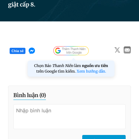
giật cấp 8.
Đọc Thanh Niên trên điện thoại
Chia sẻ
Theo dõi báo trên
Chọn Báo
Thanh Niên
làm
nguồn ưu tiên
trên Google tìm kiếm.
Xem hướng dẫn.
Hotline
Liên hệ quảng cáo
0906 645 777
0908 780 404
Bình luận (
0
)
Đặt báo
Quảng cáo
RSS
Tòa soạn
Chính sách bảo
Tổng biên tập: Nguyễn Ngọc Toàn
Phó tổng biên tập thường trực: Hải Thành
Phó tổng biên tập: Lâm Hiếu Dũng
Phó tổng biên tập: Trần Việt Hưng
Tổng thư ký tòa soạn: Đức Trung