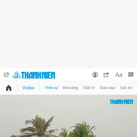
Video
Thời sự
Đời sống
Giải trí
Giáo dục
Sức khỏe
QUẢNG CÁO
ĐẶT BÁO
Thông tin tài khoản
Đổi mật khẩu
Chuyên mục
Tin đã lưu