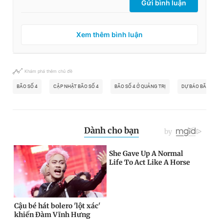
Gửi bình luận
Giấy phép xuất bản số 110/GP - BTTTT cấp ngày 24.3.2020
© 2003-2026 Bản quyền thuộc về Báo Thanh Niên. Cấm sao
chép dưới mọi hình thức nếu không có sự chấp thuận bằng văn
Xem thêm bình luận
bản. Phát triển bởi ePi Technologies, JSC.
Khám phá thêm chủ đề
BÃO SỐ 4
CẬP NHẬT BÃO SỐ 4
BÃO SỐ 4 Ở QUẢNG TRỊ
DỰ BÁO BÃO SỐ 