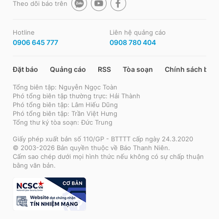
Theo dõi báo trên
Hotline
Liên hệ quảng cáo
0906 645 777
0908 780 404
Đặt báo
Quảng cáo
RSS
Tòa soạn
Chính sách bảo
Tổng biên tập: Nguyễn Ngọc Toàn
Phó tổng biên tập thường trực: Hải Thành
Phó tổng biên tập: Lâm Hiếu Dũng
Phó tổng biên tập: Trần Việt Hưng
Tổng thư ký tòa soạn: Đức Trung
Giấy phép xuất bản số 110/GP - BTTTT cấp ngày 24.3.2020
© 2003-2026 Bản quyền thuộc về Báo Thanh Niên.
Cấm sao chép dưới mọi hình thức nếu không có sự chấp thuận
bằng văn bản.