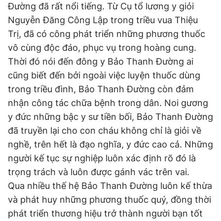
Đường đã rất nổi tiếng. Từ Cụ tổ lương y giỏi
Nguyễn Đăng Công Lập trong triều vua Thiệu
Trị, đã có công phát triển những phương thuốc
Đọc Thanh Niên trên điện thoại
vô cùng độc đáo, phục vụ trong hoàng cung.
Thời đó nói đến đông y Bảo Thanh Đường ai
cũng biết đến bởi ngoài việc luyện thuốc dùng
trong triều đình, Bảo Thanh Đường còn đảm
Theo dõi báo trên
nhận công tác chữa bệnh trong dân. Noi gương
y đức những bậc y sư tiền bối, Bảo Thanh Đường
Hotline
Liên hệ quảng cáo
đã truyền lại cho con cháu không chỉ là giỏi về
0906 645 777
0908 780 404
nghề, trên hết là đạo nghĩa, y đức cao cả. Những
người kế tục sự nghiệp luôn xác định rõ đó là
Đặt báo
Quảng cáo
RSS
Tòa soạn
Chính sách bảo
trọng trách và luôn được gánh vác trên vai.
Tổng biên tập: Nguyễn Ngọc Toàn
Qua nhiều thế hệ Bảo Thanh Đường luôn kế thừa
Phó tổng biên tập thường trực: Hải Thành
Phó tổng biên tập: Lâm Hiếu Dũng
và phát huy những phương thuốc quý, đồng thời
Phó tổng biên tập: Trần Việt Hưng
phát triển thương hiệu trở thành người bạn tốt
Tổng thư ký tòa soạn: Đức Trung