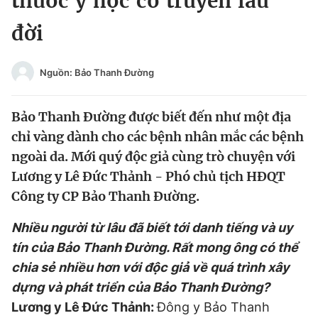
thuốc y học cổ truyền lâu
Chuyên mục khác
đời
Tin đã xem
Chào ngày mới
Tin 24h
Đăng xuất
Nguồn: Bảo Thanh Đường
Tin thị trường
Tin 360
Bảo Thanh Đường được biết đến như một địa
Video
Magazine
chỉ vàng dành cho các bệnh nhân mắc các bệnh
ngoài da. Mới quý độc giả cùng trò chuyện với
Lương y Lê Đức Thảnh - Phó chủ tịch HĐQT
Sản phẩm khác
Công ty CP Bảo Thanh Đường.
Tiện ích
Bạn cần biết
Nhiều người từ lâu đã biết tới danh tiếng và uy
tín của Bảo Thanh Đường. Rất mong ông có thể
Thông tin tòa soạn
Liên hệ quảng cáo
chia sẻ nhiều hơn với độc giả về quá trình xây
dựng và phát triển của Bảo Thanh Đường?
Lương y Lê Đức Thảnh:
Đông y Bảo Thanh