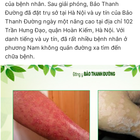
của bệnh nhân. Sau giải phóng, Bảo Thanh
Giấy phép xuất bản số 110/GP - BTTTT cấp ngày 24.3.2020
© 2003-2026 Bản quyền thuộc về Báo Thanh Niên. Cấm sao
Đường đã đặt trụ sở tại Hà Nội và uy tín của Bảo
chép dưới mọi hình thức nếu không có sự chấp thuận bằng văn
Thanh Đường ngày một nâng cao tại địa chỉ 102
bản. Phát triển bởi ePi Technologies, JSC.
Trần Hưng Đạo, quận Hoàn Kiếm, Hà Nội. Với
danh tiếng và uy tín, đã rất nhiều bệnh nhân ở
phương Nam không quản đường xa tìm đến
chữa bệnh.