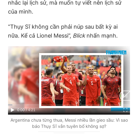
nhắc lại lịch sử, mà muốn tự viết nên lịch sử
của mình.
“Thụy Sĩ không cần phải núp sau bất kỳ ai
nữa. Kể cả Lionel Messi”,
Blick
nhấn mạnh.
C
0:00
/
D
4:21
u
u
Argentina chưa từng thua, Messi nhiều lần gieo sầu: Vì sao
báo Thụy Sĩ vẫn tuyên bố không sợ?
r
r
r
a