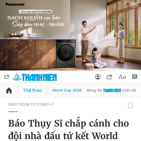
Thể thao
World Cup 2026
Bóng đá
sinh viên
QUẢNG CÁO
ĐẶT BÁO
08/07/2026 11:13 GMT+7
Thông tin tài khoản
Báo Thụy Sĩ chắp cánh cho
Đổi mật khẩu
Chuyên mục
đội nhà đấu tứ kết World
Tin đã lưu