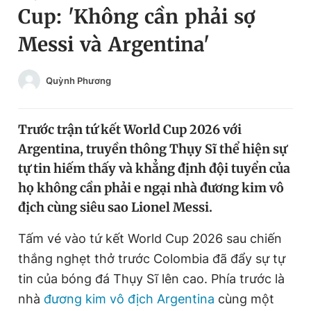
Cup: 'Không cần phải sợ
Chuyên mục khác
Tin đã xem
Messi và Argentina'
Chào ngày mới
Tin 24h
Đăng xuất
Quỳnh Phương
Tin thị trường
Tin 360
Trước trận tứ kết World Cup 2026 với
Video
Magazine
Argentina, truyền thông Thụy Sĩ thể hiện sự
tự tin hiếm thấy và khẳng định đội tuyển của
Sản phẩm khác
họ không cần phải e ngại nhà đương kim vô
địch cùng siêu sao Lionel Messi.
Tiện ích
Bạn cần biết
Tấm vé vào tứ kết World Cup 2026 sau chiến
Thông tin tòa soạn
Liên hệ quảng cáo
thắng nghẹt thở trước Colombia đã đẩy sự tự
tin của bóng đá Thụy Sĩ lên cao. Phía trước là
nhà
đương kim vô địch Argentina
cùng một