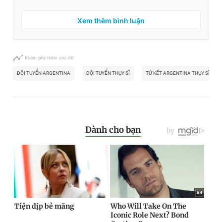
Xem thêm bình luận
Khám phá thêm chủ đề
ĐỘI TUYỂN ARGENTINA
ĐỘI TUYỂN THỤY SĨ
TỨ KẾT ARGENTINA THỤY SĨ