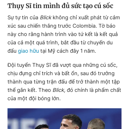
Thụy Sĩ tin mình đủ sức tạo cú sốc
e
t
Sự tự tin của
Blick
không chỉ xuất phát từ cảm
n
i
xúc sau chiến thắng trước Colombia. Tờ báo
t
o
này cho rằng hành trình vào tứ kết là kết quả
T
n
của cả một quá trình, bắt đầu từ chuyến du
i
đấu
giao hữu
tại Mỹ cách đây 1 năm.
m
e
Đội tuyển Thụy Sĩ đã vượt qua những cú sốc,
chịu đựng chỉ trích và bất ổn, sau đó trưởng
thành qua từng trận đấu để trở thành một tập
thể gắn kết. Theo
Blick,
đó chính là phẩm chất
của một đội bóng lớn.