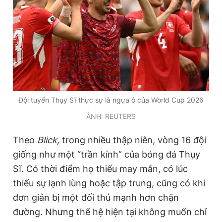
Giấy phép xuất bản số 110/GP - BTTTT cấp ngày 24.3.2020
© 2003-2026 Bản quyền thuộc về Báo Thanh Niên. Cấm sao
chép dưới mọi hình thức nếu không có sự chấp thuận bằng văn
bản. Phát triển bởi ePi Technologies, JSC.
Đội tuyển Thụy Sĩ thực sự là ngựa ô của World Cup 2026
ẢNH: REUTERS
Theo
Blick,
trong nhiều thập niên, vòng 16 đội
giống như một “trần kính” của bóng đá Thụy
Sĩ. Có thời điểm họ thiếu may mắn, có lúc
thiếu sự lạnh lùng hoặc tập trung, cũng có khi
đơn giản bị một đối thủ mạnh hơn chặn
đường. Nhưng thế hệ hiện tại không muốn chỉ