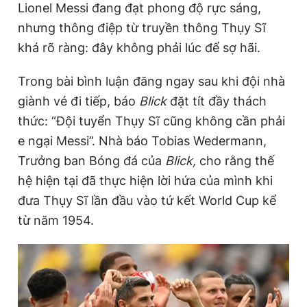
Lionel Messi đang đạt phong độ rực sáng,
nhưng thông điệp từ truyền thông Thụy Sĩ
khá rõ ràng: đây không phải lúc để sợ hãi.
Đọc Thanh Niên trên điện thoại
Trong bài bình luận đăng ngay sau khi đội nhà
giành vé đi tiếp, báo
Blick
đặt tít đầy thách
thức: “Đội tuyển Thụy Sĩ cũng không cần phải
Theo dõi báo trên
e ngại Messi”. Nhà báo Tobias Wedermann,
Trưởng ban Bóng đá của
Blick,
cho rằng thế
Hotline
Liên hệ quảng cáo
hệ hiện tại đã thực hiện lời hứa của mình khi
0906 645 777
0908 780 404
đưa Thụy Sĩ lần đầu vào tứ kết World Cup kể
từ năm 1954.
Đặt báo
Quảng cáo
RSS
Tòa soạn
Chính sách bảo
Tổng biên tập: Nguyễn Ngọc Toàn
Phó tổng biên tập thường trực: Hải Thành
Phó tổng biên tập: Lâm Hiếu Dũng
Phó tổng biên tập: Trần Việt Hưng
Tổng thư ký tòa soạn: Đức Trung