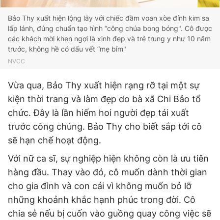
Giấy phép xuất bản số 110/GP - BTTTT cấp ngày 24.3.2020
Bảo Thy xuất hiện lộng lẫy với chiếc đầm voan xòe đính kim sa
© 2003-2026 Bản quyền thuộc về Báo Thanh Niên. Cấm sao
chép dưới mọi hình thức nếu không có sự chấp thuận bằng văn
lấp lánh, đúng chuẩn tạo hình “công chúa bong bóng". Cô được
bản. Phát triển bởi ePi Technologies, JSC.
các khách mời khen ngợi là xinh đẹp và trẻ trung y như 10 năm
trước, không hề có dấu vết “mẹ bỉm"
NVCC
Vừa qua, Bảo Thy xuất hiện rạng rỡ tại một sự
kiện thời trang và làm đẹp do bà xã Chi Bảo tổ
chức. Đây là lần hiếm hoi người đẹp tái xuất
trước công chúng. Bảo Thy cho biết sắp tới cô
sẽ hạn chế hoạt động.
Với nữ ca sĩ, sự nghiệp hiện không còn là ưu tiên
hàng đầu. Thay vào đó, cô muốn dành thời gian
cho gia đình và con cái vì không muốn bỏ lỡ
những khoảnh khắc hạnh phúc trong đời. Cô
chia sẻ nếu bị cuốn vào guồng quay công việc sẽ