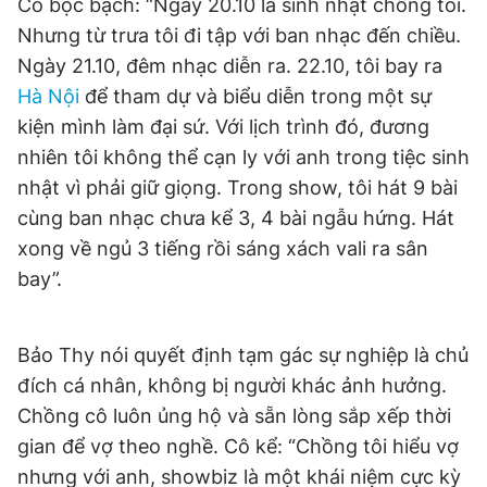
Cô bộc bạch: “Ngày 20.10 là sinh nhật chồng tôi.
Nhưng từ trưa tôi đi tập với ban nhạc đến chiều.
Ngày 21.10, đêm nhạc diễn ra. 22.10, tôi bay ra
Hà Nội
để tham dự và biểu diễn trong một sự
kiện mình làm đại sứ. Với lịch trình đó, đương
nhiên tôi không thể cạn ly với anh trong tiệc sinh
nhật vì phải giữ giọng. Trong show, tôi hát 9 bài
cùng ban nhạc chưa kể 3, 4 bài ngẫu hứng. Hát
xong về ngủ 3 tiếng rồi sáng xách vali ra sân
bay”.
Bảo Thy nói quyết định tạm gác sự nghiệp là chủ
đích cá nhân, không bị người khác ảnh hưởng.
Chồng cô luôn ủng hộ và sẵn lòng sắp xếp thời
gian để vợ theo nghề. Cô kể: “Chồng tôi hiểu vợ
nhưng với anh, showbiz là một khái niệm cực kỳ