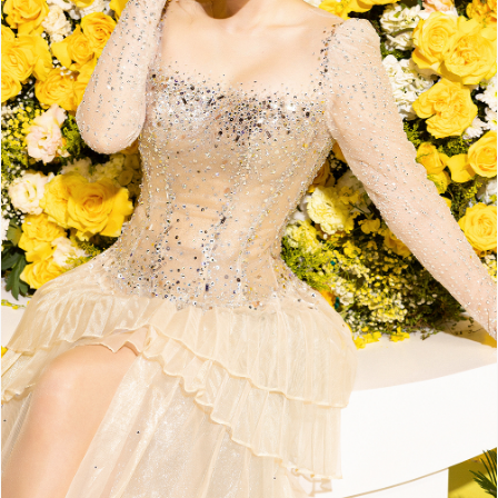
Đọc Thanh Niên trên điện thoại
Theo dõi báo trên
Hotline
Liên hệ quảng cáo
0906 645 777
0908 780 404
Đặt báo
Quảng cáo
RSS
Tòa soạn
Chính sách bảo
Tổng biên tập: Nguyễn Ngọc Toàn
Phó tổng biên tập thường trực: Hải Thành
Phó tổng biên tập: Lâm Hiếu Dũng
Phó tổng biên tập: Trần Việt Hưng
Tổng thư ký tòa soạn: Đức Trung