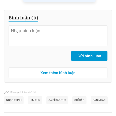
Bình luận (
0
)
Gửi bình luận
Xem thêm bình luận
Khám phá thêm chủ đề
NGỌC TRINH
KIM THƯ
CA SĨ BẢO THY
CHÍ BẢO
BAN NHẠC
B