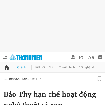
Giải trí
Kết nối
Phim
Truyền hình
Đời nghệ sĩ
QUẢNG CÁO
ĐẶT BÁO
30/10/2022 19:42 GMT+7
Thông tin tài khoản
Bảo Thy hạn chế hoạt động
Đổi mật khẩu
Chuyên mục
Tin đã lưu