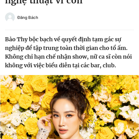
nghệ thuật vì con
Chuyên mục khác
Tin đã xem
Đăng Bách
Chào ngày mới
Tin 24h
Đăng xuất
Bảo Thy bộc bạch về quyết định tạm gác sự
Tin thị trường
Tin 360
nghiệp để tập trung toàn thời gian cho tổ ấm.
Không chỉ hạn chế nhận show, nữ ca sĩ còn nói
Video
Magazine
không với việc biểu diễn tại các bar, club.
Sản phẩm khác
Tiện ích
Bạn cần biết
Thông tin tòa soạn
Liên hệ quảng cáo