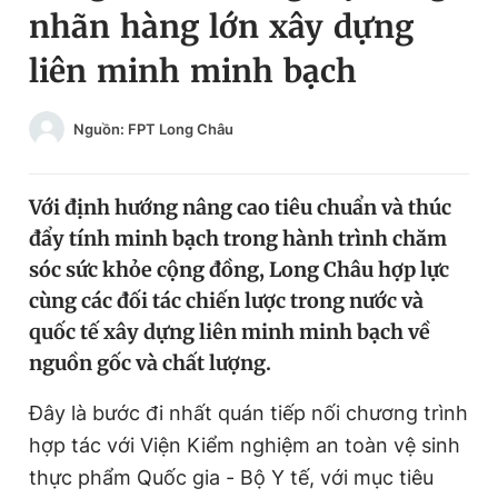
nhãn hàng lớn xây dựng
Chuyên mục khác
Tin đã xem
liên minh minh bạch
Chào ngày mới
Tin 24h
Đăng xuất
Nguồn: FPT Long Châu
Tin thị trường
Tin 360
Với định hướng nâng cao tiêu chuẩn và thúc
Video
Magazine
đẩy tính minh bạch trong hành trình chăm
sóc sức khỏe cộng đồng, Long Châu hợp lực
Sản phẩm khác
cùng các đối tác chiến lược trong nước và
quốc tế xây dựng liên minh minh bạch về
Tiện ích
Bạn cần biết
nguồn gốc và chất lượng.
Thông tin tòa soạn
Liên hệ quảng cáo
Đây là bước đi nhất quán tiếp nối chương trình
hợp tác với Viện Kiểm nghiệm an toàn vệ sinh
thực phẩm Quốc gia - Bộ Y tế, với mục tiêu