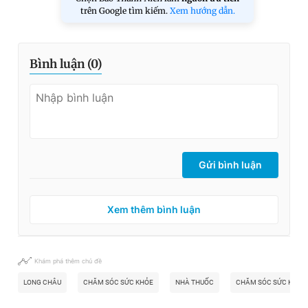
trên Google tìm kiếm.
Xem hướng dẫn.
Bình luận (
0
)
Gửi bình luận
Xem thêm bình luận
Khám phá thêm chủ đề
LONG CHÂU
CHĂM SÓC SỨC KHỎE
NHÀ THUỐC
CHĂM SÓC SỨC KHỎE