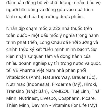
đảm bảo đồng bộ về chất lượng, nhằm bảo vệ
người tiêu dùng và đóng góp vào quá trình
lành mạnh hóa thị trường dược phẩm.
Đọc Thanh Niên trên điện thoại
Nhân dịp chạm mốc 2.222 nhà thuốc trên
toàn quốc - một dấu mốc ý nghĩa trong hành
trình phát triển, Long Châu đã khởi xướng và
Theo dõi báo trên
chính thức ký kết "Liên minh minh bạch". Sự
kiện nhận sự quan tâm và đồng hành của
Hotline
Liên hệ quảng cáo
nhiều doanh nghiệp uy tín trong nước và quốc
0906 645 777
0908 780 404
tế: VE Pharma Việt Nam nhà phân phối
Vitabiotics (Anh), Nature's Way, Brauer (Úc),
Đặt báo
Quảng cáo
RSS
Tòa soạn
Chính sách bảo
Nutrimax (Indonesia), Fixderma (Mỹ), Hiroki,
Tổng biên tập: Nguyễn Ngọc Toàn
Transino (Nhật Bản), KAMIZOL, Tuệ Linh, Thái
Phó tổng biên tập thường trực: Hải Thành
Phó tổng biên tập: Lâm Hiếu Dũng
Minh, Nutrinest, Livespo, Cospharm, Picare,
Phó tổng biên tập: Trần Việt Hưng
Tổng thư ký tòa soạn: Đức Trung
Thiên Minh, Davimin - Vitamins For Life (Mỹ),