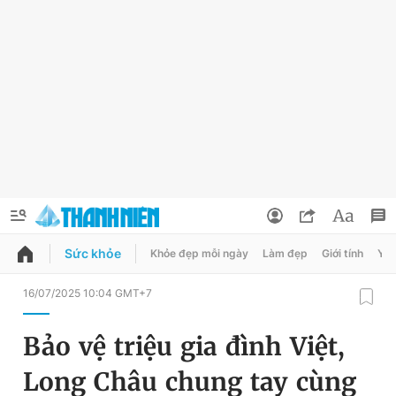
Sức khỏe
Khỏe đẹp mỗi ngày
Làm đẹp
Giới tính
Y t
QUẢNG CÁO
ĐẶT BÁO
16/07/2025 10:04 GMT+7
Thông tin tài khoản
Bảo vệ triệu gia đình Việt,
Đổi mật khẩu
Chuyên mục
Long Châu chung tay cùng
Tin đã lưu