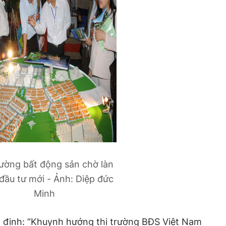
rường bất động sản chờ làn
đầu tư mới - Ảnh: Diệp đức
Minh
n định: “Khuynh hướng thị trường BĐS Việt Nam