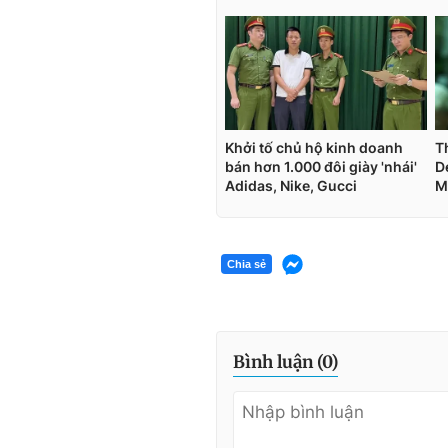
Chia sẻ
Bình luận (
0
)