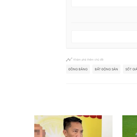
Khám phá thêm chủ đề
ĐỒNG BẰNG
BẤT ĐỘNG SẢN
SỐT GI