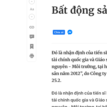
Bất động sả
Chia sẻ
Đó là nhận định của tiến s
tài chính quốc gia và Giá
nguyên - Môi trường, tại h
sản năm 2012”, do Công ty 
25.2.
Đó là nhận định của tiến s
tài chính quốc gia và Giá
nguyên - Môi trường, tại h