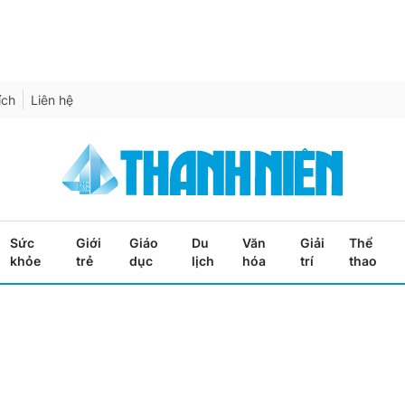
ích
Liên hệ
Sức
Giới
Giáo
Du
Văn
Giải
Thể
khỏe
trẻ
dục
lịch
hóa
trí
thao