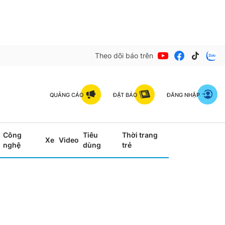
Theo dõi báo trên
QUẢNG CÁO
ĐẶT BÁO
ĐĂNG NHẬP
Công
Tiêu
Thời trang
Xe
Video
nghệ
dùng
trẻ