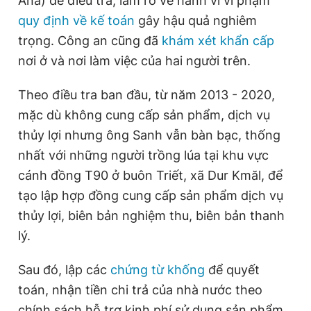
Ana) để điều tra, làm rõ về hành vi vi phạm
quy định về kế toán
gây hậu quả nghiêm
trọng. Công an cũng đã
khám xét khẩn cấp
Đọc Thanh Niên trên điện thoại
nơi ở và nơi làm việc của hai người trên.
Theo điều tra ban đầu, từ năm 2013 - 2020,
mặc dù không cung cấp sản phẩm, dịch vụ
Theo dõi báo trên
thủy lợi nhưng ông Sanh vẫn bàn bạc, thống
nhất với những người trồng lúa tại khu vực
Hotline
Liên hệ quảng cáo
cánh đồng T90 ở buôn Triết, xã Dur Kmăl, để
0906 645 777
0908 780 404
tạo lập hợp đồng cung cấp sản phẩm dịch vụ
thủy lợi, biên bản nghiệm thu, biên bản thanh
Đặt báo
Quảng cáo
RSS
Tòa soạn
Chính sách bảo
lý.
Tổng biên tập: Nguyễn Ngọc Toàn
Phó tổng biên tập thường trực: Hải Thành
Sau đó, lập các
chứng từ khống
để quyết
Phó tổng biên tập: Lâm Hiếu Dũng
toán, nhận tiền chi trả của nhà nước theo
Phó tổng biên tập: Trần Việt Hưng
Tổng thư ký tòa soạn: Đức Trung
chính sách hỗ trợ kinh phí sử dụng sản phẩm