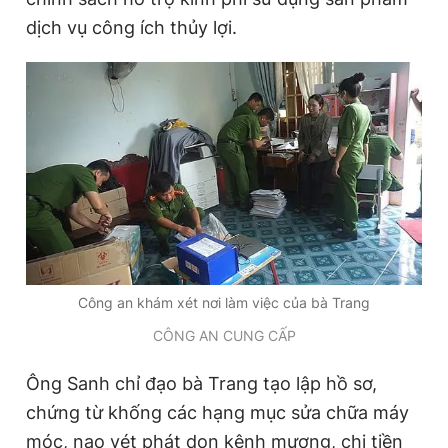
Giấy phép xuất bản số 110/GP - BTTTT cấp ngày 24.3.2020
dịch vụ công ích thủy lợi.
© 2003-2026 Bản quyền thuộc về Báo Thanh Niên. Cấm sao
chép dưới mọi hình thức nếu không có sự chấp thuận bằng văn
bản. Phát triển bởi ePi Technologies, JSC.
Công an khám xét nơi làm việc của bà Trang
CÔNG AN CUNG CẤP
Ông Sanh chỉ đạo bà Trang tạo lập hồ sơ,
chứng từ khống các hạng mục sửa chữa máy
móc, nạo vét phát dọn kênh mương, chi tiền