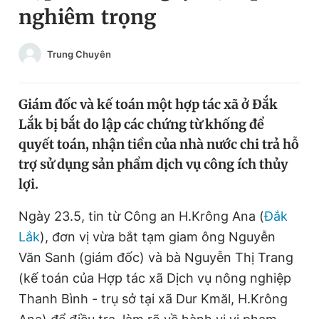
nghiêm trọng
Chuyên mục khác
Tin đã xem
Chào ngày mới
Tin 24h
Trung Chuyên
Đăng xuất
Tin thị trường
Tin 360
Giám đốc và kế toán một hợp tác xã ở Đắk
Lắk bị bắt do lập các chứng từ khống để
Video
Magazine
quyết toán, nhận tiền của nhà nước chi trả hỗ
trợ sử dụng sản phẩm dịch vụ công ích thủy
lợi.
Sản phẩm khác
Ngày 23.5, tin từ Công an H.Krông Ana (
Đắk
Tiện ích
Bạn cần biết
Lắk
), đơn vị vừa bắt tạm giam ông Nguyễn
Văn Sanh (giám đốc) và bà Nguyễn Thị Trang
Thông tin tòa soạn
Liên hệ quảng cáo
(kế toán của Hợp tác xã Dịch vụ nông nghiệp
Thanh Bình - trụ sở tại xã Dur Kmăl, H.Krông