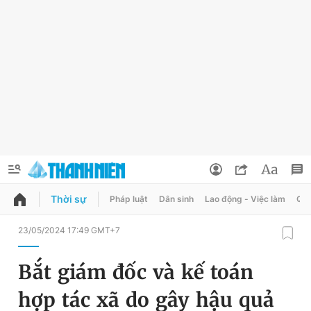
Thời sự
Pháp luật
Dân sinh
Lao động - Việc làm
Quy
QUẢNG CÁO
ĐẶT BÁO
23/05/2024 17:49 GMT+7
Thông tin tài khoản
Bắt giám đốc và kế toán
Đổi mật khẩu
Chuyên mục
hợp tác xã do gây hậu quả
Tin đã lưu