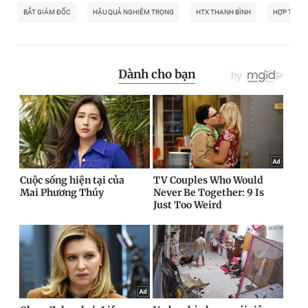
BẮT GIÁM ĐỐC
HẬU QUẢ NGHIÊM TRỌNG
HTX THANH BÌNH
HỢP TÁC 